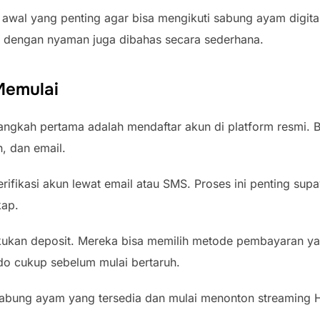
awal yang penting agar bisa mengikuti sabung ayam digital
h dengan nyaman juga dibahas secara sederhana.
Memulai
langkah pertama adalah mendaftar akun di platform resmi. B
, dan email.
verifikasi akun lewat email atau SMS. Proses ini penting su
kap.
ukan deposit. Mereka bisa memilih metode pembayaran yang
aldo cukup sebelum mulai bertaruh.
l sabung ayam yang tersedia dan mulai menonton streaming 