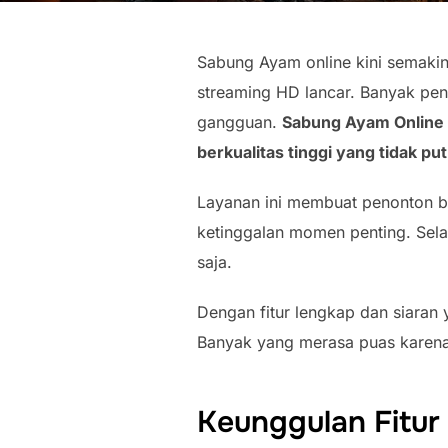
Sabung Ayam online kini semaki
streaming HD lancar. Banyak p
gangguan.
Sabung Ayam Online 
berkualitas tinggi yang tidak pu
Layanan ini membuat penonton bi
ketinggalan momen penting. Selai
saja.
Dengan fitur lengkap dan siaran 
Banyak yang merasa puas karena t
Keunggulan Fitur