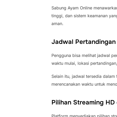
Sabung Ayam Online menawarkan 
tinggi, dan sistem keamanan yang
aman.
Jadwal Pertandingan 
Pengguna bisa melihat jadwal pe
waktu mulai, lokasi pertandingan
Selain itu, jadwal tersedia dal
merencanakan waktu untuk menon
Pilihan Streaming HD
Platform menyediakan pilihan str