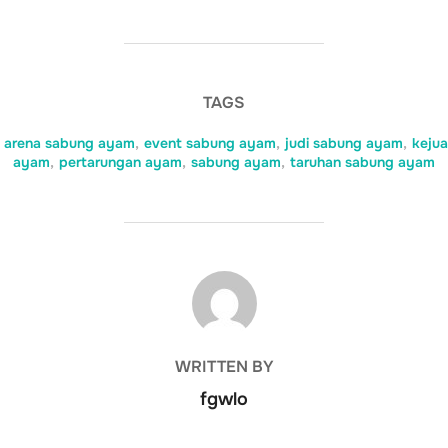
TAGS
arena sabung ayam
,
event sabung ayam
,
judi sabung ayam
,
keju
ayam
,
pertarungan ayam
,
sabung ayam
,
taruhan sabung ayam
POST AUTHOR
WRITTEN BY
fgwlo