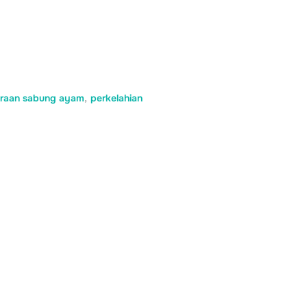
araan sabung ayam
,
perkelahian