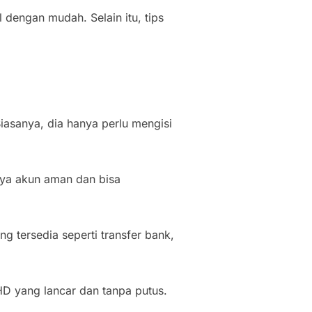
 dengan mudah. Selain itu, tips
iasanya, dia hanya perlu mengisi
paya akun aman dan bisa
 tersedia seperti transfer bank,
HD yang lancar dan tanpa putus.