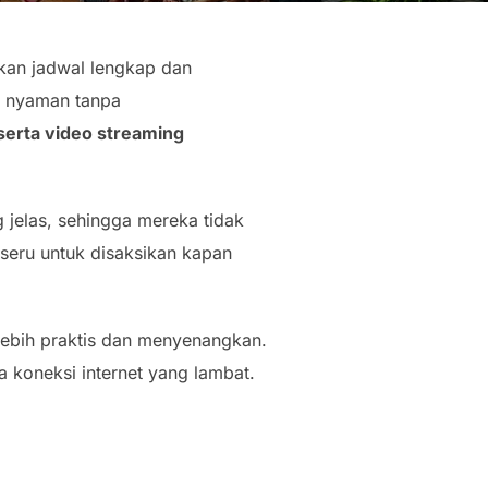
kan jadwal lengkap dan
g nyaman tanpa
erta video streaming
 jelas, sehingga mereka tidak
 seru untuk disaksikan kapan
 lebih praktis dan menyenangkan.
 koneksi internet yang lambat.