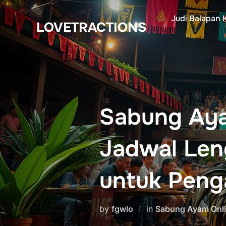
Skip
Judi Balapan 
to
LOVETRACTIONS
content
Sabung Aya
Jadwal Len
untuk Peng
by
fgwlo
in
Sabung Ayam Onl