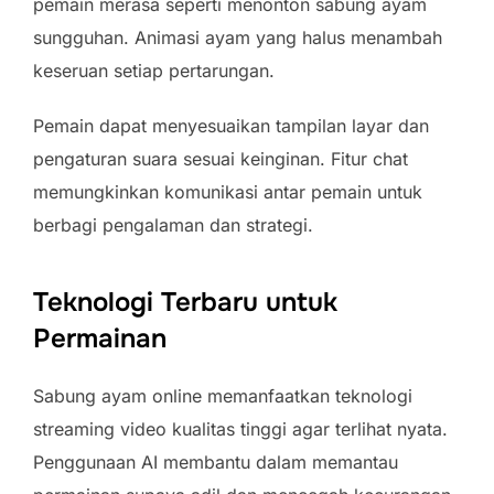
pemain merasa seperti menonton sabung ayam
sungguhan. Animasi ayam yang halus menambah
keseruan setiap pertarungan.
Pemain dapat menyesuaikan tampilan layar dan
pengaturan suara sesuai keinginan. Fitur chat
memungkinkan komunikasi antar pemain untuk
berbagi pengalaman dan strategi.
Teknologi Terbaru untuk
Permainan
Sabung ayam online memanfaatkan teknologi
streaming video kualitas tinggi agar terlihat nyata.
Penggunaan AI membantu dalam memantau