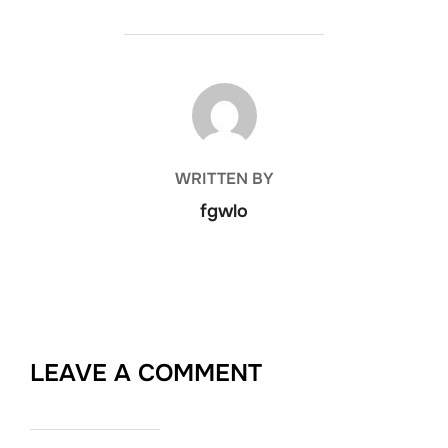
POST AUTHOR
WRITTEN BY
fgwlo
LEAVE A COMMENT