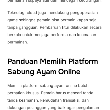
permainan supaya adil dan mencegah kecurangan.
Teknologi cloud juga mendukung pengoperasian
game sehingga pemain bisa bermain kapan saja
tanpa gangguan. Pembaruan fitur dilakukan secara
berkala untuk menjaga performa dan keamanan
permainan.
Panduan Memilih Platform
Sabung Ayam Online
Memilih platform sabung ayam online butuh
perhatian khusus. Pemain harus mencari tanda-
tanda keamanan, kemudahan transaksi, dan
dukungan pelanggan yang baik agar pengalaman