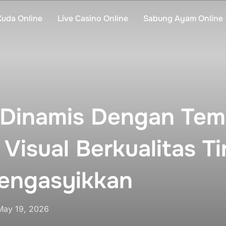
Kuda Online
Live Casino Online
Sabung Ayam Online
e Dinamis Dengan Te
n Visual Berkualitas T
engasyikkan
Posted
May 19, 2026
on