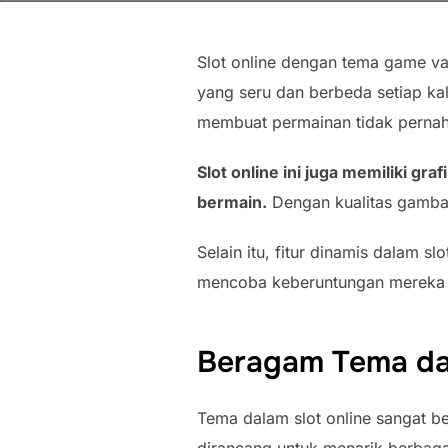
Slot online dengan tema game va
yang seru dan berbeda setiap kal
membuat permainan tidak pern
Slot online ini juga memiliki g
bermain.
Dengan kualitas gambar
Selain itu, fitur dinamis dalam s
mencoba keberuntungan mereka pa
Beragam Tema dal
Tema dalam slot online sangat be
dirancang untuk menarik berbaga