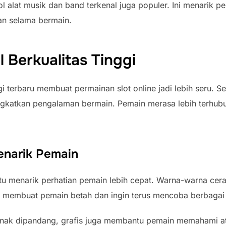
l alat musik dan band terkenal juga populer. Ini menarik 
n selama bermain.
 Berkualitas Tinggi
i terbaru membuat permainan slot online jadi lebih seru. S
ngkatkan pengalaman bermain. Pemain merasa lebih terhub
enarik Pemain
ntu menarik perhatian pemain lebih cepat. Warna-warna ce
Ini membuat pemain betah dan ingin terus mencoba berbagai 
enak dipandang, grafis juga membantu pemain memahami at