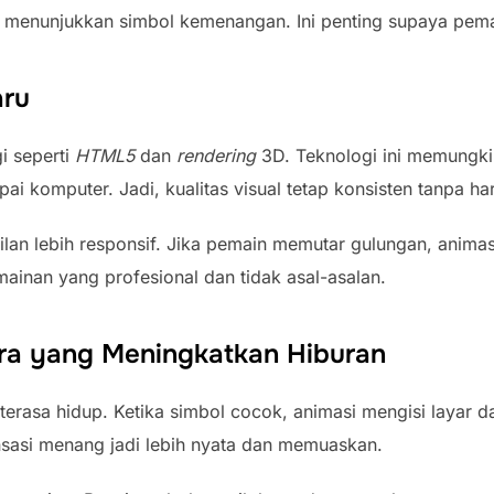
s menunjukkan simbol kemenangan. Ini penting supaya pema
aru
i seperti
HTML5
dan
rendering
3D. Teknologi ini memungki
ai komputer. Jadi, kualitas visual tetap konsisten tanpa 
lan lebih responsif. Jika pemain memutar gulungan, animasi
ainan yang profesional dan tidak asal-asalan.
ra yang Meningkatkan Hiburan
terasa hidup. Ketika simbol cocok, animasi mengisi layar
ensasi menang jadi lebih nyata dan memuaskan.