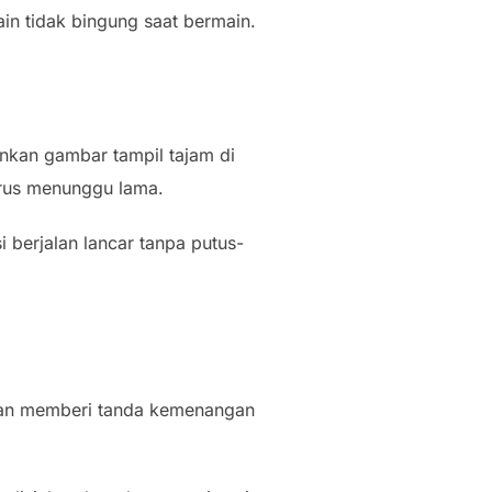
in tidak bingung saat bermain.
nkan gambar tampil tajam di
harus menunggu lama.
 berjalan lancar tanpa putus-
 dan memberi tanda kemenangan