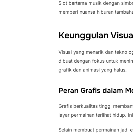
Slot bertema musik dengan simbo
memberi nuansa hiburan tambaha
Keunggulan Visual
Visual yang menarik dan teknolog
dibuat dengan fokus untuk meni
grafik dan animasi yang halus.
Peran Grafis dalam M
Grafis berkualitas tinggi memba
layar permainan terlihat hidup. 
Selain membuat permainan jadi 