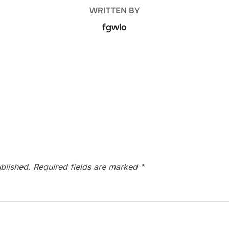
WRITTEN BY
fgwlo
blished.
Required fields are marked
*