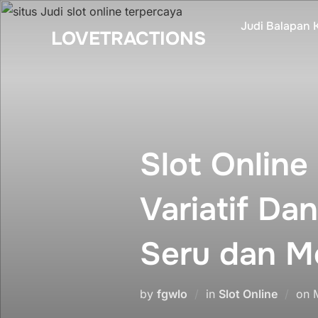
Skip
Judi Balapan 
to
LOVETRACTIONS
content
Slot Onlin
Variatif Da
Seru dan M
by
fgwlo
in
Slot Online
on