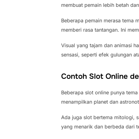
membuat pemain lebih betah dan
Beberapa pemain merasa tema mem
memberi rasa tantangan. Ini me
Visual yang tajam dan animasi 
sensasi, seperti efek gulungan
Contoh Slot Online d
Beberapa slot online punya tema 
menampilkan planet dan astronot.
Ada juga slot bertema mitologi, 
yang menarik dan berbeda dari