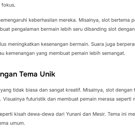
 fokus.
engaruhi keberhasilan mereka. Misalnya, slot bertema pet
mbuat pengalaman bermain lebih seru dibanding slot deng
halus meningkatkan kesenangan bermain. Suara juga berper
 atau kemenangan yang membuat pemain lebih semangat.
engan Tema Unik
yang tidak biasa dan sangat kreatif. Misalnya, slot dengan
 Visualnya futuristik dan membuat pemain merasa seperti m
seperti kisah dewa-dewa dari Yunani dan Mesir. Tema ini me
 tema umum.