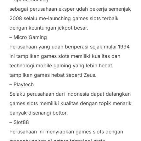
sebagai perusahaan eksper udah bekerja semenjak
2008 selalu me-launching games slots terbaik
dengan keuntungan jekpot besar.
– Micro Gaming
Perusahaan yang udah beriperasi sejak mulai 1994
ini tampilkan games slots memiliki kualitas dan
technologi mobile gaming yang lebih hebat
tampilkan games hebat seperti Zeus.
– Playtech
Selaku perusahaan dari Indonesia dapat datangkan
games slots memiliki kualitas dengan topik menarik
banyak disenangi bettor.
– Slot88
Perusahaan ini menyiapkan games slots dengan