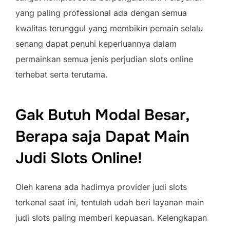
yang paling professional ada dengan semua
kwalitas terunggul yang membikin pemain selalu
senang dapat penuhi keperluannya dalam
permainkan semua jenis perjudian slots online
terhebat serta terutama.
Gak Butuh Modal Besar,
Berapa saja Dapat Main
Judi Slots Online!
Oleh karena ada hadirnya provider judi slots
terkenal saat ini, tentulah udah beri layanan main
judi slots paling memberi kepuasan. Kelengkapan