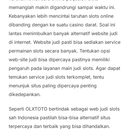
memanglah makin digandrungi sampai waktu ini.
Kebanyakan lebih mencintai taruhan slots online
dibanding dengan ke suatu casino darat. Soal ini
lantas menimbulkan banyak alternatif website judi
di internet. Website judi pasti bisa sediakan service
permainan slots secara banyak. Tentukan opsi
web-site judi bisa dipercaya pastinya memiliki
pengaruh pada layanan main judi slots. Agar dapat
temukan service judi slots terkomplet, tentu
menunjuk situs paling dipercaya penting
dikedepankan.
Seperti OLXTOTO bertindak sebagai web judi slots
sah Indonesia pastilah bisa-bisa alternatif situs
terpercaya dan terbaik yang bisa dihandalkan.