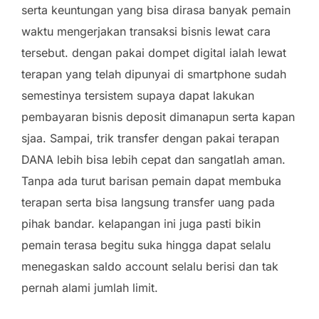
serta keuntungan yang bisa dirasa banyak pemain
waktu mengerjakan transaksi bisnis lewat cara
tersebut. dengan pakai dompet digital ialah lewat
terapan yang telah dipunyai di smartphone sudah
semestinya tersistem supaya dapat lakukan
pembayaran bisnis deposit dimanapun serta kapan
sjaa. Sampai, trik transfer dengan pakai terapan
DANA lebih bisa lebih cepat dan sangatlah aman.
Tanpa ada turut barisan pemain dapat membuka
terapan serta bisa langsung transfer uang pada
pihak bandar. kelapangan ini juga pasti bikin
pemain terasa begitu suka hingga dapat selalu
menegaskan saldo account selalu berisi dan tak
pernah alami jumlah limit.