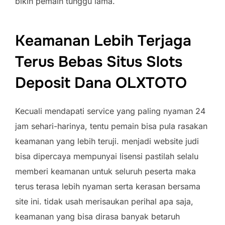
bikin pemain tunggu lama.
Keamanan Lebih Terjaga
Terus Bebas Situs Slots
Deposit Dana OLXTOTO
Kecuali mendapati service yang paling nyaman 24
jam sehari-harinya, tentu pemain bisa pula rasakan
keamanan yang lebih teruji. menjadi website judi
bisa dipercaya mempunyai lisensi pastilah selalu
memberi keamanan untuk seluruh peserta maka
terus terasa lebih nyaman serta kerasan bersama
site ini. tidak usah merisaukan perihal apa saja,
keamanan yang bisa dirasa banyak betaruh