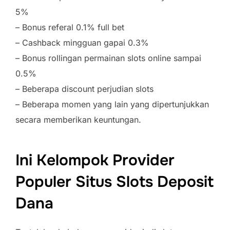
5%
– Bonus referal 0.1% full bet
– Cashback mingguan gapai 0.3%
– Bonus rollingan permainan slots online sampai
0.5%
– Beberapa discount perjudian slots
– Beberapa momen yang lain yang dipertunjukkan
secara memberikan keuntungan.
Ini Kelompok Provider
Populer Situs Slots Deposit
Dana