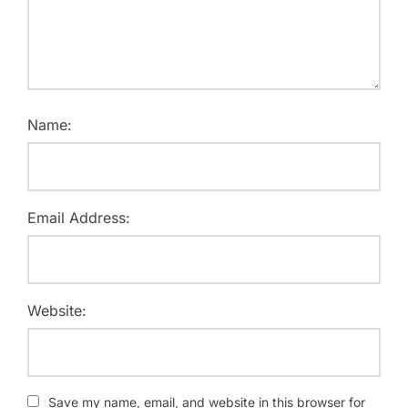
Name:
Email Address:
Website:
Save my name, email, and website in this browser for