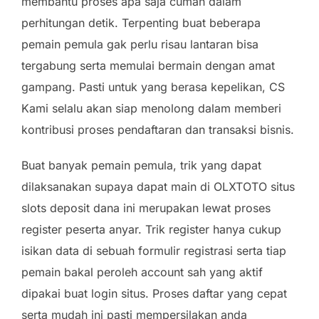
membantu proses apa saja cuman dalam
perhitungan detik. Terpenting buat beberapa
pemain pemula gak perlu risau lantaran bisa
tergabung serta memulai bermain dengan amat
gampang. Pasti untuk yang berasa kepelikan, CS
Kami selalu akan siap menolong dalam memberi
kontribusi proses pendaftaran dan transaksi bisnis.
Buat banyak pemain pemula, trik yang dapat
dilaksanakan supaya dapat main di OLXTOTO situs
slots deposit dana ini merupakan lewat proses
register peserta anyar. Trik register hanya cukup
isikan data di sebuah formulir registrasi serta tiap
pemain bakal peroleh account sah yang aktif
dipakai buat login situs. Proses daftar yang cepat
serta mudah ini pasti mempersilakan anda