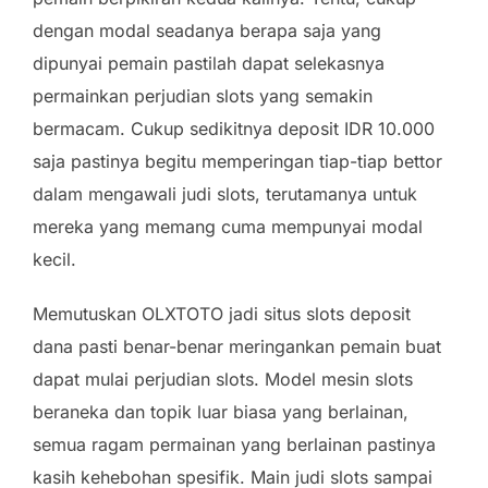
dengan modal seadanya berapa saja yang
dipunyai pemain pastilah dapat selekasnya
permainkan perjudian slots yang semakin
bermacam. Cukup sedikitnya deposit IDR 10.000
saja pastinya begitu memperingan tiap-tiap bettor
dalam mengawali judi slots, terutamanya untuk
mereka yang memang cuma mempunyai modal
kecil.
Memutuskan OLXTOTO jadi situs slots deposit
dana pasti benar-benar meringankan pemain buat
dapat mulai perjudian slots. Model mesin slots
beraneka dan topik luar biasa yang berlainan,
semua ragam permainan yang berlainan pastinya
kasih kehebohan spesifik. Main judi slots sampai