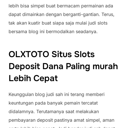
lebih bisa simpel buat bermacam permainan ada
dapat dimainkan dengan berganti-gantian. Terus,
tak akan kuatir buat siapa saja mulai judi slots
bersama blog ini bermodalkan seadanya.
OLXTOTO Situs Slots
Deposit Dana Paling murah
Lebih Cepat
Keunggulan blog judi sah ini terang memberi
keuntungan pada banyak pemain tercatat
didalamnya. Terutamanya saat melakukan
pembayaran deposit pastinya amat simpel, aman