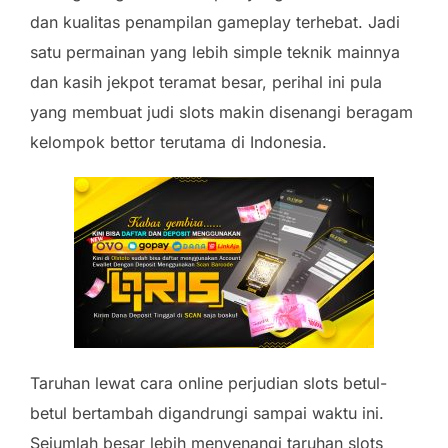
dan kualitas penampilan gameplay terhebat. Jadi
satu permainan yang lebih simple teknik mainnya
dan kasih jekpot teramat besar, perihal ini pula
yang membuat judi slots makin disenangi beragam
kelompok bettor terutama di Indonesia.
Taruhan lewat cara online perjudian slots betul-
betul bertambah digandrungi sampai waktu ini.
Sejumlah besar lebih menyenangi taruhan slots