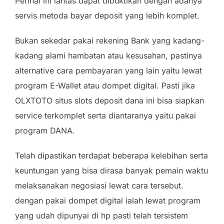
Perihal ini lantas dapat dibuktikan dengan adanya
servis metoda bayar deposit yang lebih komplet.
Bukan sekedar pakai rekening Bank yang kadang-
kadang alami hambatan atau kesusahan, pastinya
alternative cara pembayaran yang lain yaitu lewat
program E-Wallet atau dompet digital. Pasti jika
OLXTOTO situs slots deposit dana ini bisa siapkan
service terkomplet serta diantaranya yaitu pakai
program DANA.
Telah dipastikan terdapat beberapa kelebihan serta
keuntungan yang bisa dirasa banyak pemain waktu
melaksanakan negosiasi lewat cara tersebut.
dengan pakai dompet digital ialah lewat program
yang udah dipunyai di hp pasti telah tersistem