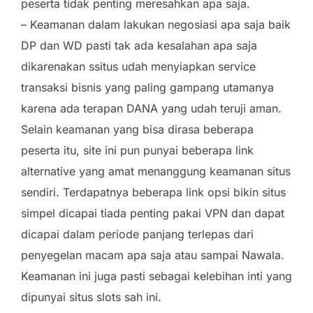
peserta tidak penting meresahkan apa saja.
– Keamanan dalam lakukan negosiasi apa saja baik
DP dan WD pasti tak ada kesalahan apa saja
dikarenakan ssitus udah menyiapkan service
transaksi bisnis yang paling gampang utamanya
karena ada terapan DANA yang udah teruji aman.
Selain keamanan yang bisa dirasa beberapa
peserta itu, site ini pun punyai beberapa link
alternative yang amat menanggung keamanan situs
sendiri. Terdapatnya beberapa link opsi bikin situs
simpel dicapai tiada penting pakai VPN dan dapat
dicapai dalam periode panjang terlepas dari
penyegelan macam apa saja atau sampai Nawala.
Keamanan ini juga pasti sebagai kelebihan inti yang
dipunyai situs slots sah ini.