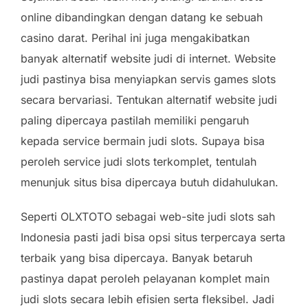
online dibandingkan dengan datang ke sebuah
casino darat. Perihal ini juga mengakibatkan
banyak alternatif website judi di internet. Website
judi pastinya bisa menyiapkan servis games slots
secara bervariasi. Tentukan alternatif website judi
paling dipercaya pastilah memiliki pengaruh
kepada service bermain judi slots. Supaya bisa
peroleh service judi slots terkomplet, tentulah
menunjuk situs bisa dipercaya butuh didahulukan.
Seperti OLXTOTO sebagai web-site judi slots sah
Indonesia pasti jadi bisa opsi situs terpercaya serta
terbaik yang bisa dipercaya. Banyak betaruh
pastinya dapat peroleh pelayanan komplet main
judi slots secara lebih efisien serta fleksibel. Jadi