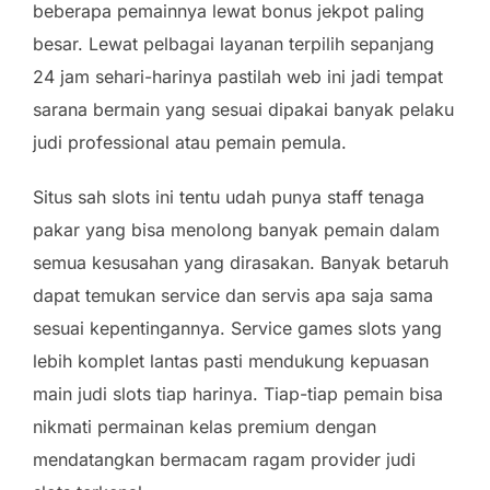
beberapa pemainnya lewat bonus jekpot paling
besar. Lewat pelbagai layanan terpilih sepanjang
24 jam sehari-harinya pastilah web ini jadi tempat
sarana bermain yang sesuai dipakai banyak pelaku
judi professional atau pemain pemula.
Situs sah slots ini tentu udah punya staff tenaga
pakar yang bisa menolong banyak pemain dalam
semua kesusahan yang dirasakan. Banyak betaruh
dapat temukan service dan servis apa saja sama
sesuai kepentingannya. Service games slots yang
lebih komplet lantas pasti mendukung kepuasan
main judi slots tiap harinya. Tiap-tiap pemain bisa
nikmati permainan kelas premium dengan
mendatangkan bermacam ragam provider judi