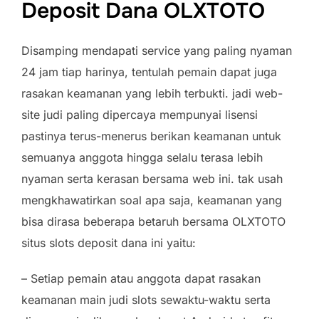
Deposit Dana OLXTOTO
Disamping mendapati service yang paling nyaman
24 jam tiap harinya, tentulah pemain dapat juga
rasakan keamanan yang lebih terbukti. jadi web-
site judi paling dipercaya mempunyai lisensi
pastinya terus-menerus berikan keamanan untuk
semuanya anggota hingga selalu terasa lebih
nyaman serta kerasan bersama web ini. tak usah
mengkhawatirkan soal apa saja, keamanan yang
bisa dirasa beberapa betaruh bersama OLXTOTO
situs slots deposit dana ini yaitu:
– Setiap pemain atau anggota dapat rasakan
keamanan main judi slots sewaktu-waktu serta