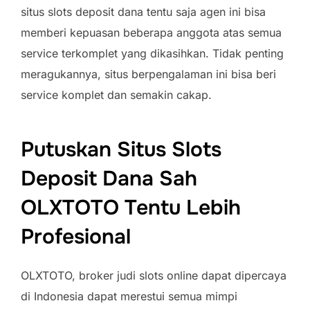
situs slots deposit dana tentu saja agen ini bisa
memberi kepuasan beberapa anggota atas semua
service terkomplet yang dikasihkan. Tidak penting
meragukannya, situs berpengalaman ini bisa beri
service komplet dan semakin cakap.
Putuskan Situs Slots
Deposit Dana Sah
OLXTOTO Tentu Lebih
Profesional
OLXTOTO, broker judi slots online dapat dipercaya
di Indonesia dapat merestui semua mimpi