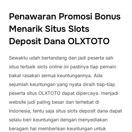
Penawaran Promosi Bonus
Menarik Situs Slots
Deposit Dana OLXTOTO
Sewaktu udah bertandang dan jadi peserta sah
situs terbaik slots online ini pastinya tiap pemain
bakal rasakan semua keuntungannya. Ada
sejumlah keuntungan yang nyata diraih tiap-tiap
peserta situs OLXTOTO dapat dipercaya. menjadi
website judi paling besar dan terhebat di
Indonesia, tentu saja situs slots deposit dana dapat
selalu beri keuntungan dengan menyediakan
beragam hal memberikan keuntungan untuk