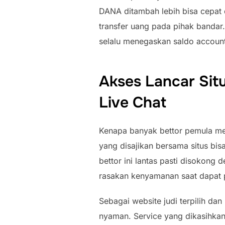
DANA ditambah lebih bisa cepat
transfer uang pada pihak bandar.
selalu menegaskan saldo account s
Akses Lancar Sit
Live Chat
Kenapa banyak bettor pemula mes
yang disajikan bersama situs bi
bettor ini lantas pasti disokong
rasakan kenyamanan saat dapat p
Sebagai website judi terpilih dan
nyaman. Service yang dikasihkan w