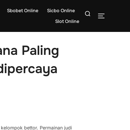
Search
Sbobet Online
Sicbo Online
TOGGLE S
for:
Slot Online
na Paling
dipercaya
i kelompok bettor. Permainan judi