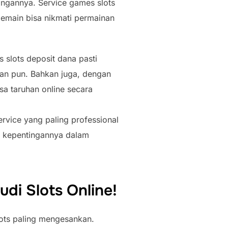
ingannya. Service games slots
pemain bisa nikmati permainan
s slots deposit dana pasti
pan pun. Bahkan juga, dengan
sa taruhan online secara
ervice yang paling professional
i kepentingannya dalam
di Slots Online!
slots paling mengesankan.