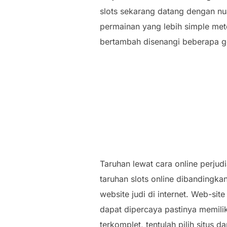
slots sekarang datang dengan nua
permainan yang lebih simple meto
bertambah disenangi beberapa go
Taruhan lewat cara online perjud
taruhan slots online dibandingka
website judi di internet. Web-sit
dapat dipercaya pastinya memilik
terkomplet, tentulah pilih situs 