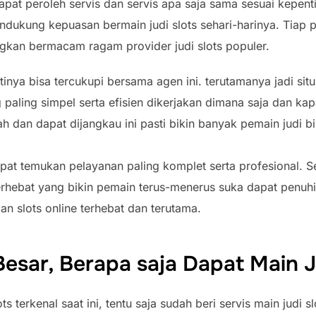
pat peroleh servis dan servis apa saja sama sesuai kepent
ndukung kepuasan bermain judi slots sehari-harinya. Tiap 
kan bermacam ragam provider judi slots populer.
inya bisa tercukupi bersama agen ini. terutamanya jadi situ
paling simpel serta efisien dikerjakan dimana saja dan ka
 dan dapat dijangkau ini pasti bikin banyak pemain judi bi
dapat temukan pelayanan paling komplet serta profesional. S
rhebat yang bikin pemain terus-menerus suka dapat penuh
n slots online terhebat dan terutama.
esar, Berapa saja Dapat Main Ju
ts terkenal saat ini, tentu saja sudah beri servis main judi 