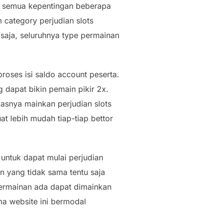
tu semua kepentingan beberapa
 category perjudian slots
 saja, seluruhnya type permainan
oses isi saldo account peserta.
 dapat bikin pemain pikir 2x.
asnya mainkan perjudian slots
 lebih mudah tiap-tiap bettor
ntuk dapat mulai perjudian
n yang tidak sama tentu saja
permainan ada dapat dimainkan
ama website ini bermodal