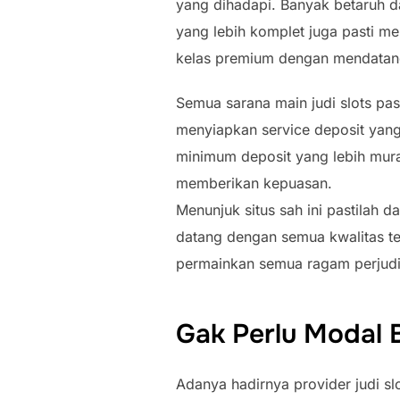
yang dihadapi. Banyak betaruh da
yang lebih komplet juga pasti me
kelas premium dengan mendatang
Semua sarana main judi slots past
menyiapkan service deposit yang 
minimum deposit yang lebih murah
memberikan kepuasan.
Menunjuk situs sah ini pastilah 
datang dengan semua kwalitas te
permainkan semua ragam perjudia
Gak Perlu Modal B
Adanya hadirnya provider judi slo