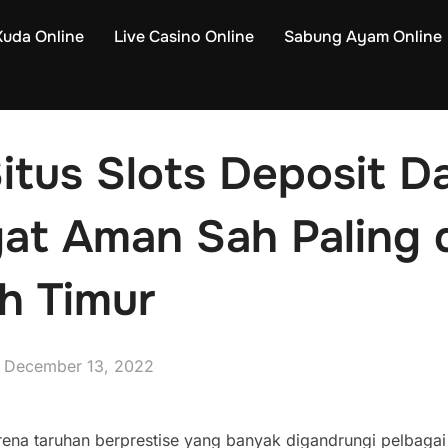
Kuda Online
Live Casino Online
Sabung Ayam Online
tus Slots Deposit Da
at Aman Sah Paling 
h Timur
Posted
n
December 13, 2022
on
 arena taruhan berprestise yang banyak digandrungi pelbaga