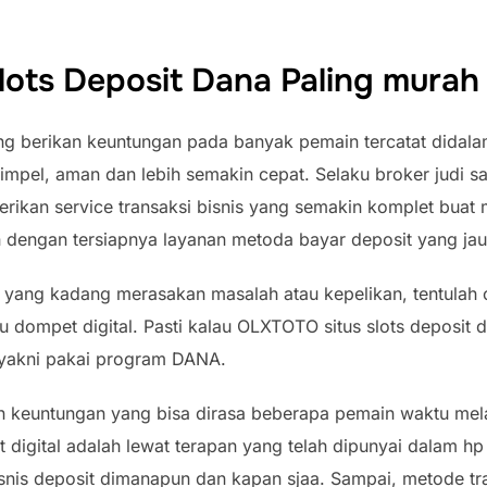
ots Deposit Dana Paling murah
rang berikan keuntungan pada banyak pemain tercatat didal
mpel, aman dan lebih semakin cepat. Selaku broker judi sa
rikan service transaksi bisnis yang semakin komplet buat 
an dengan tersiapnya layanan metoda bayar deposit yang ja
yang kadang merasakan masalah atau kepelikan, tentulah 
 dompet digital. Pasti kalau OLXTOTO situs slots deposit da
 yakni pakai program DANA.
n keuntungan yang bisa dirasa beberapa pemain waktu mela
 digital adalah lewat terapan yang telah dipunyai dalam hp
snis deposit dimanapun dan kapan sjaa. Sampai, metode tr