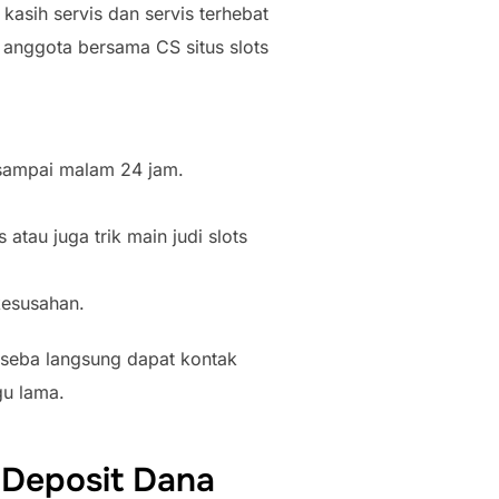
asih servis dan servis terhebat
 anggota bersama CS situs slots
i sampai malam 24 jam.
atau juga trik main judi slots
kesusahan.
ja seba langsung dapat kontak
gu lama.
 Deposit Dana