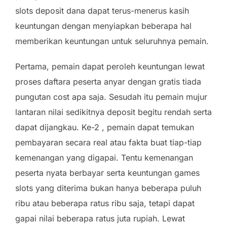
slots deposit dana dapat terus-menerus kasih
keuntungan dengan menyiapkan beberapa hal
memberikan keuntungan untuk seluruhnya pemain.
Pertama, pemain dapat peroleh keuntungan lewat
proses daftara peserta anyar dengan gratis tiada
pungutan cost apa saja. Sesudah itu pemain mujur
lantaran nilai sedikitnya deposit begitu rendah serta
dapat dijangkau. Ke-2 , pemain dapat temukan
pembayaran secara real atau fakta buat tiap-tiap
kemenangan yang digapai. Tentu kemenangan
peserta nyata berbayar serta keuntungan games
slots yang diterima bukan hanya beberapa puluh
ribu atau beberapa ratus ribu saja, tetapi dapat
gapai nilai beberapa ratus juta rupiah. Lewat