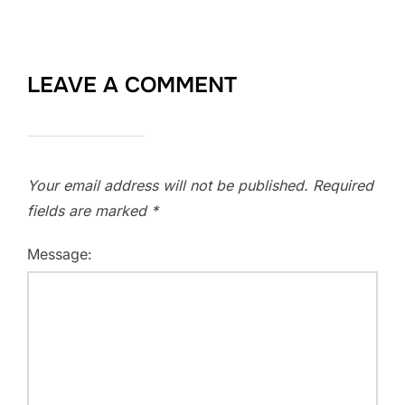
LEAVE A COMMENT
Your email address will not be published.
Required
fields are marked
*
Message: