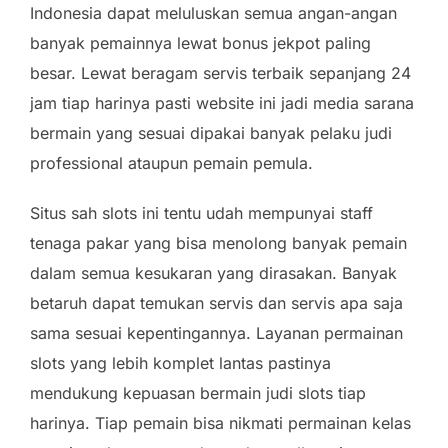
Indonesia dapat meluluskan semua angan-angan
banyak pemainnya lewat bonus jekpot paling
besar. Lewat beragam servis terbaik sepanjang 24
jam tiap harinya pasti website ini jadi media sarana
bermain yang sesuai dipakai banyak pelaku judi
professional ataupun pemain pemula.
Situs sah slots ini tentu udah mempunyai staff
tenaga pakar yang bisa menolong banyak pemain
dalam semua kesukaran yang dirasakan. Banyak
betaruh dapat temukan servis dan servis apa saja
sama sesuai kepentingannya. Layanan permainan
slots yang lebih komplet lantas pastinya
mendukung kepuasan bermain judi slots tiap
harinya. Tiap pemain bisa nikmati permainan kelas