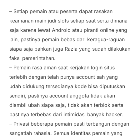
– Setiap pemain atau peserta dapat rasakan
keamanan main judi slots setiap saat serta dimana
saja karena lewat Android atau piranti online yang
lain, pastinya pemain bebas dari keragua-raguan
siapa saja bahkan juga Razia yang sudah dilakukan
faksi pemerintahan.
– Pemain rasa aman saat kerjakan login situs
terlebih dengan telah punya account sah yang
udah didukung tersedianya kode bisa diputuskan
sendiri, pastinya account anggota tidak akan
diambil ubah siapa saja, tidak akan terblok serta
pastinya terbebas dari intimidasi banyak hacker.
– Privasi beberapa pemain pasti terbangun dengan
sangatlah rahasia. Semua identitas pemain yang