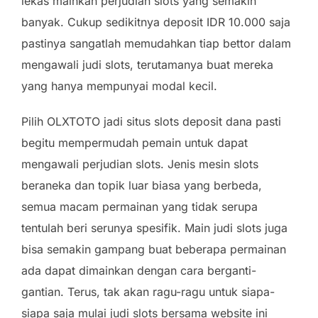
lekas mainkan perjudian slots yang semakin
banyak. Cukup sedikitnya deposit IDR 10.000 saja
pastinya sangatlah memudahkan tiap bettor dalam
mengawali judi slots, terutamanya buat mereka
yang hanya mempunyai modal kecil.
Pilih OLXTOTO jadi situs slots deposit dana pasti
begitu mempermudah pemain untuk dapat
mengawali perjudian slots. Jenis mesin slots
beraneka dan topik luar biasa yang berbeda,
semua macam permainan yang tidak serupa
tentulah beri serunya spesifik. Main judi slots juga
bisa semakin gampang buat beberapa permainan
ada dapat dimainkan dengan cara berganti-
gantian. Terus, tak akan ragu-ragu untuk siapa-
siapa saja mulai judi slots bersama website ini