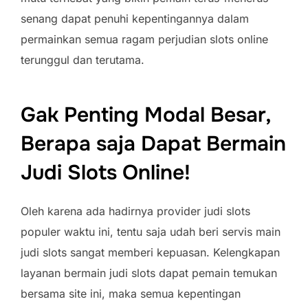
senang dapat penuhi kepentingannya dalam
permainkan semua ragam perjudian slots online
terunggul dan terutama.
Gak Penting Modal Besar,
Berapa saja Dapat Bermain
Judi Slots Online!
Oleh karena ada hadirnya provider judi slots
populer waktu ini, tentu saja udah beri servis main
judi slots sangat memberi kepuasan. Kelengkapan
layanan bermain judi slots dapat pemain temukan
bersama site ini, maka semua kepentingan