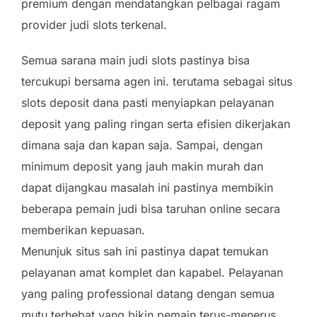
premium dengan mendatangkan pelbagai ragam
provider judi slots terkenal.
Semua sarana main judi slots pastinya bisa
tercukupi bersama agen ini. terutama sebagai situs
slots deposit dana pasti menyiapkan pelayanan
deposit yang paling ringan serta efisien dikerjakan
dimana saja dan kapan saja. Sampai, dengan
minimum deposit yang jauh makin murah dan
dapat dijangkau masalah ini pastinya membikin
beberapa pemain judi bisa taruhan online secara
memberikan kepuasan.
Menunjuk situs sah ini pastinya dapat temukan
pelayanan amat komplet dan kapabel. Pelayanan
yang paling professional datang dengan semua
mutu terhebat yang bikin pemain terus-menerus