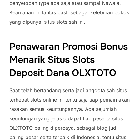
penyetopan type apa saja atau sampai Nawala.
Keamanan ini lantas pasti sebagai kelebihan pokok
yang dipunyai situs slots sah ini.
Penawaran Promosi Bonus
Menarik Situs Slots
Deposit Dana OLXTOTO
Saat telah bertandang serta jadi anggota sah situs
terhebat slots online ini tentu saja tiap pemain akan
rasakan semua keuntungannya. Ada sejumlah
keuntungan yang jelas didapat tiap peserta situs
OLXTOTO paling dipercaya. sebagai blog judi
paling besar serta terbaik di Indonesia, tentu situs