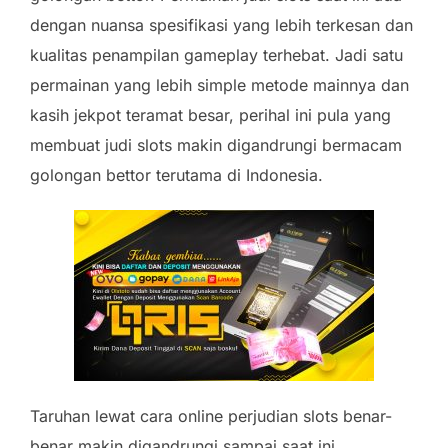
dengan nuansa spesifikasi yang lebih terkesan dan
kualitas penampilan gameplay terhebat. Jadi satu
permainan yang lebih simple metode mainnya dan
kasih jekpot teramat besar, perihal ini pula yang
membuat judi slots makin digandrungi bermacam
golongan bettor terutama di Indonesia.
Taruhan lewat cara online perjudian slots benar-
benar makin digandrungi sampai saat ini.