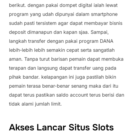
berikut. dengan pakai dompet digital ialah lewat
program yang udah dipunyai dalam smartphone
sudah pasti tersistem agar dapat membayar bisnis
deposit dimanapun dan kapan sjaa. Sampai,
langkah transfer dengan pakai program DANA
lebih-lebih lebih semakin cepat serta sangatlah
aman. Tanpa turut barisan pemain dapat membuka
terapan dan langsung dapat transfer uang pada
pihak bandar. kelapangan ini juga pastilah bikin
pemain terasa benar-benar senang maka dari itu
dapat terus pastikan saldo account terus berisi dan
tidak alami jumlah limit.
Akses Lancar Situs Slots