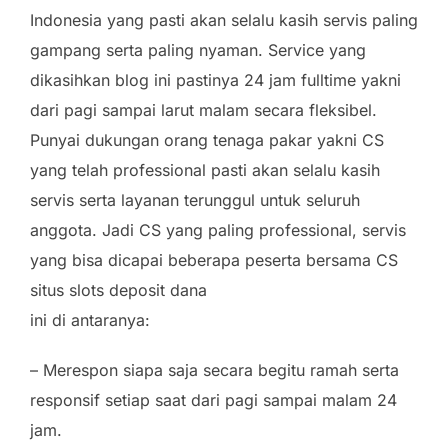
Indonesia yang pasti akan selalu kasih servis paling
gampang serta paling nyaman. Service yang
dikasihkan blog ini pastinya 24 jam fulltime yakni
dari pagi sampai larut malam secara fleksibel.
Punyai dukungan orang tenaga pakar yakni CS
yang telah professional pasti akan selalu kasih
servis serta layanan terunggul untuk seluruh
anggota. Jadi CS yang paling professional, servis
yang bisa dicapai beberapa peserta bersama CS
situs slots deposit dana
ini di antaranya:
– Merespon siapa saja secara begitu ramah serta
responsif setiap saat dari pagi sampai malam 24
jam.