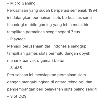
– Micro Gaming
Perusahaan yang sudah beriperasi semenjak 1994
ini datangkan permainan slots berkualitas serta
tehnologi mobile gaming yang lebih mutakhir
tampilkan permainan sengit seperti Zeus.
– Playtech
Menjadi perusahaan dari Indonesia sanggup
tampilkan games slots bermutu dengan obyek
menarik banyak digemari bettor.
– Slot88
Perusahaan ini menyiapkan permainan slots
dengan mengabungkan di antara tehnologi dan
pengembangan beri pelayanan slots paling sengit.
– Slot CQ9