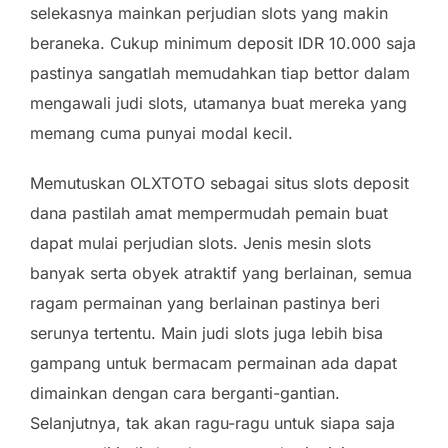
selekasnya mainkan perjudian slots yang makin
beraneka. Cukup minimum deposit IDR 10.000 saja
pastinya sangatlah memudahkan tiap bettor dalam
mengawali judi slots, utamanya buat mereka yang
memang cuma punyai modal kecil.
Memutuskan OLXTOTO sebagai situs slots deposit
dana pastilah amat mempermudah pemain buat
dapat mulai perjudian slots. Jenis mesin slots
banyak serta obyek atraktif yang berlainan, semua
ragam permainan yang berlainan pastinya beri
serunya tertentu. Main judi slots juga lebih bisa
gampang untuk bermacam permainan ada dapat
dimainkan dengan cara berganti-gantian.
Selanjutnya, tak akan ragu-ragu untuk siapa saja