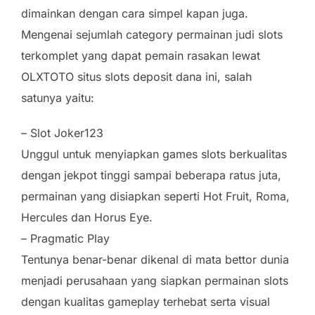
dimainkan dengan cara simpel kapan juga.
Mengenai sejumlah category permainan judi slots
terkomplet yang dapat pemain rasakan lewat
OLXTOTO situs slots deposit dana ini, salah
satunya yaitu:
– Slot Joker123
Unggul untuk menyiapkan games slots berkualitas
dengan jekpot tinggi sampai beberapa ratus juta,
permainan yang disiapkan seperti Hot Fruit, Roma,
Hercules dan Horus Eye.
– Pragmatic Play
Tentunya benar-benar dikenal di mata bettor dunia
menjadi perusahaan yang siapkan permainan slots
dengan kualitas gameplay terhebat serta visual