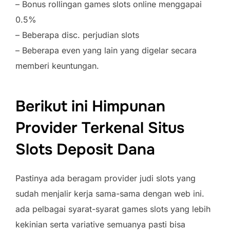
– Bonus rollingan games slots online menggapai
0.5%
– Beberapa disc. perjudian slots
– Beberapa even yang lain yang digelar secara
memberi keuntungan.
Berikut ini Himpunan
Provider Terkenal Situs
Slots Deposit Dana
Pastinya ada beragam provider judi slots yang
sudah menjalir kerja sama-sama dengan web ini.
ada pelbagai syarat-syarat games slots yang lebih
kekinian serta variative semuanya pasti bisa