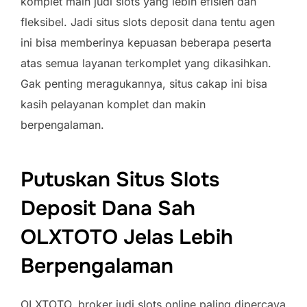
komplet main judi slots yang lebih efisien dan
fleksibel. Jadi situs slots deposit dana tentu agen
ini bisa memberinya kepuasan beberapa peserta
atas semua layanan terkomplet yang dikasihkan.
Gak penting meragukannya, situs cakap ini bisa
kasih pelayanan komplet dan makin
berpengalaman.
Putuskan Situs Slots
Deposit Dana Sah
OLXTOTO Jelas Lebih
Berpengalaman
OLXTOTO, broker judi slots online paling dipercaya