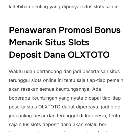
kelebihan penting yang dipunyai situs slots sah ini.
Penawaran Promosi Bonus
Menarik Situs Slots
Deposit Dana OLXTOTO
Waktu udah bertandang dan jadi peserta sah situs
terunggul slots online ini tentu saja tiap-tiap pemain
akan rasakan semua keuntungannya. Ada
beberapa keuntungan yang nyata dicapai tiap-tiap
peserta situs OLXTOTO dapat dipercaya. jadi blog
judi paling besar dan terunggul di Indonesia, tentu
saja situs slots deposit dana akan selalu beri