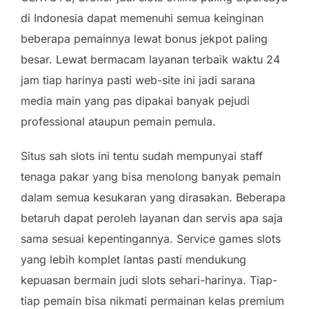
di Indonesia dapat memenuhi semua keinginan
beberapa pemainnya lewat bonus jekpot paling
besar. Lewat bermacam layanan terbaik waktu 24
jam tiap harinya pasti web-site ini jadi sarana
media main yang pas dipakai banyak pejudi
professional ataupun pemain pemula.
Situs sah slots ini tentu sudah mempunyai staff
tenaga pakar yang bisa menolong banyak pemain
dalam semua kesukaran yang dirasakan. Beberapa
betaruh dapat peroleh layanan dan servis apa saja
sama sesuai kepentingannya. Service games slots
yang lebih komplet lantas pasti mendukung
kepuasan bermain judi slots sehari-harinya. Tiap-
tiap pemain bisa nikmati permainan kelas premium