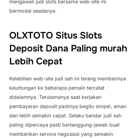
mengawali judi slots bersama web-site ini
bermodal seadanya.
OLXTOTO Situs Slots
Deposit Dana Paling murah
Lebih Cepat
Kelebihan web-site judi sah ini terang memberinya
keuntungan ke beberapa pemain tercatat
didalamnya. Terutamanya saat kerjakan
pembayaran deposit pastinya begitu simpel, aman
dan lebih semakin cepat. Selaku bandar judi sah
paling dipercaya pasti bertanggung-jawab buat
memberikan service negosiasi yang semakin