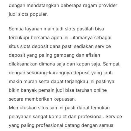
dengan mendatangkan beberapa ragam provider
judi slots populer.
Semua layanan main judi slots pastilah bisa
tercukupi bersama agen ini. utamanya sebagai
situs slots deposit dana pasti sediakan service
deposit yang paling gampang dan efisien
dilaksanakan dimana saja dan kapan saja. Sampai,
dengan sekurang-kurangnya deposit yang jauh
makin murah serta dapat terjangkau ini pastinya
bikin banyak pemain judi bisa taruhan online
secara memberikan kepuasan.
Memutuskan situs sah ini pasti dapat temukan
pelayanan sangat komplet dan profesional. Service
yang paling professional datang dengan semua