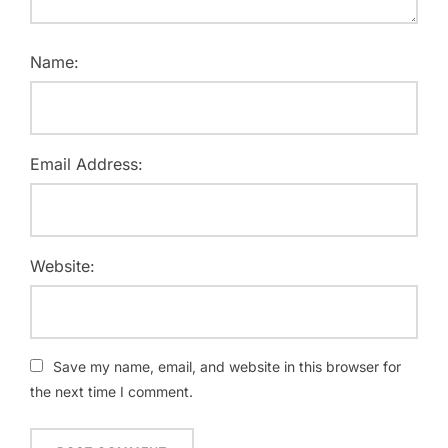
Name:
Email Address:
Website:
Save my name, email, and website in this browser for
the next time I comment.