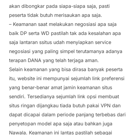
akan dibongkar pada siapa-siapa saja, pasti
peserta tidak butuh merisaukan apa saja.
– Keamanan saat melakukan negosiasi apa saja
baik DP serta WD pastilah tak ada kesalahan apa
saja lantaran ssitus udah menyiapkan service
negosiasi yang paling simpel terutamanya adanya
terapan DANA yang telah terjaga aman.
Selain keamanan yang bisa dirasa banyak peserta
itu, website ini mempunyai sejumlah link preferensi
yang benar-benar amat jamin keamanan situs
sendiri. Tersedianya sejumlah link opsi membuat
situs ringan dijangkau tiada butuh pakai VPN dan
dapat dicapai dalam periode panjang terbebas dari
penyetopan model apa saja atau bahkan juga
Nawala. Keamanan ini lantas pastilah sebagai