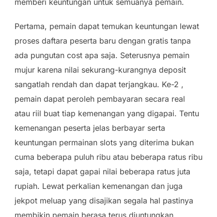
memberi keuntungan untuk semuanya pemain.
Pertama, pemain dapat temukan keuntungan lewat
proses daftara peserta baru dengan gratis tanpa
ada pungutan cost apa saja. Seterusnya pemain
mujur karena nilai sekurang-kurangnya deposit
sangatlah rendah dan dapat terjangkau. Ke-2 ,
pemain dapat peroleh pembayaran secara real
atau riil buat tiap kemenangan yang digapai. Tentu
kemenangan peserta jelas berbayar serta
keuntungan permainan slots yang diterima bukan
cuma beberapa puluh ribu atau beberapa ratus ribu
saja, tetapi dapat gapai nilai beberapa ratus juta
rupiah. Lewat perkalian kemenangan dan juga
jekpot meluap yang disajikan segala hal pastinya
membikin pemain berasa terus diuntungkan.