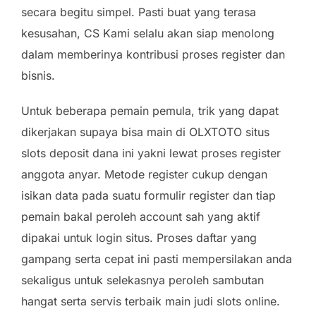
secara begitu simpel. Pasti buat yang terasa
kesusahan, CS Kami selalu akan siap menolong
dalam memberinya kontribusi proses register dan
bisnis.
Untuk beberapa pemain pemula, trik yang dapat
dikerjakan supaya bisa main di OLXTOTO situs
slots deposit dana ini yakni lewat proses register
anggota anyar. Metode register cukup dengan
isikan data pada suatu formulir register dan tiap
pemain bakal peroleh account sah yang aktif
dipakai untuk login situs. Proses daftar yang
gampang serta cepat ini pasti mempersilakan anda
sekaligus untuk selekasnya peroleh sambutan
hangat serta servis terbaik main judi slots online.