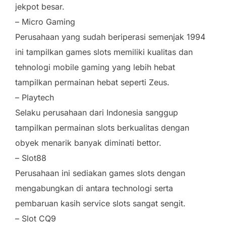
jekpot besar.
– Micro Gaming
Perusahaan yang sudah beriperasi semenjak 1994
ini tampilkan games slots memiliki kualitas dan
tehnologi mobile gaming yang lebih hebat
tampilkan permainan hebat seperti Zeus.
– Playtech
Selaku perusahaan dari Indonesia sanggup
tampilkan permainan slots berkualitas dengan
obyek menarik banyak diminati bettor.
– Slot88
Perusahaan ini sediakan games slots dengan
mengabungkan di antara technologi serta
pembaruan kasih service slots sangat sengit.
– Slot CQ9