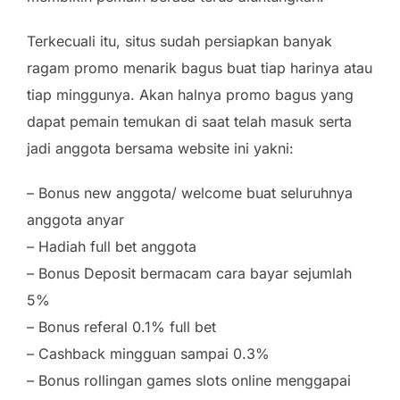
Terkecuali itu, situs sudah persiapkan banyak
ragam promo menarik bagus buat tiap harinya atau
tiap minggunya. Akan halnya promo bagus yang
dapat pemain temukan di saat telah masuk serta
jadi anggota bersama website ini yakni:
– Bonus new anggota/ welcome buat seluruhnya
anggota anyar
– Hadiah full bet anggota
– Bonus Deposit bermacam cara bayar sejumlah
5%
– Bonus referal 0.1% full bet
– Cashback mingguan sampai 0.3%
– Bonus rollingan games slots online menggapai