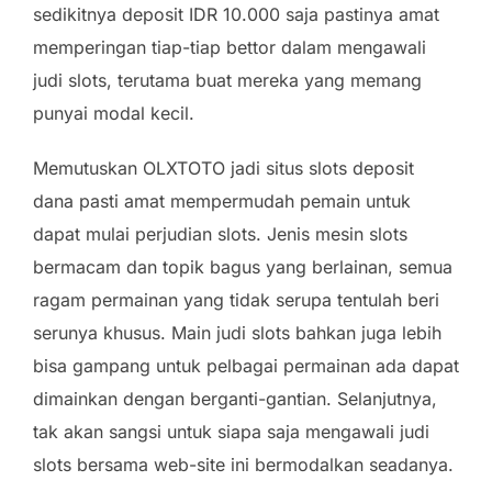
sedikitnya deposit IDR 10.000 saja pastinya amat
memperingan tiap-tiap bettor dalam mengawali
judi slots, terutama buat mereka yang memang
punyai modal kecil.
Memutuskan OLXTOTO jadi situs slots deposit
dana pasti amat mempermudah pemain untuk
dapat mulai perjudian slots. Jenis mesin slots
bermacam dan topik bagus yang berlainan, semua
ragam permainan yang tidak serupa tentulah beri
serunya khusus. Main judi slots bahkan juga lebih
bisa gampang untuk pelbagai permainan ada dapat
dimainkan dengan berganti-gantian. Selanjutnya,
tak akan sangsi untuk siapa saja mengawali judi
slots bersama web-site ini bermodalkan seadanya.