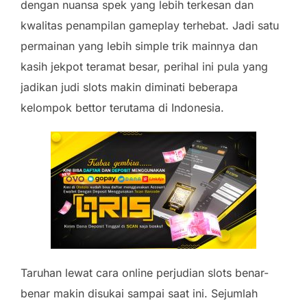
dengan nuansa spek yang lebih terkesan dan
kwalitas penampilan gameplay terhebat. Jadi satu
permainan yang lebih simple trik mainnya dan
kasih jekpot teramat besar, perihal ini pula yang
jadikan judi slots makin diminati beberapa
kelompok bettor terutama di Indonesia.
Taruhan lewat cara online perjudian slots benar-
benar makin disukai sampai saat ini. Sejumlah