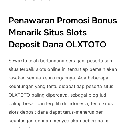
Penawaran Promosi Bonus
Menarik Situs Slots
Deposit Dana OLXTOTO
Sewaktu telah bertandang serta jadi peserta sah
situs terbaik slots online ini tentu tiap pemain akan
rasakan semua keuntungannya. Ada beberapa
keuntungan yang tentu didapat tiap peserta situs
OLXTOTO paling dipercaya. sebagai blog judi
paling besar dan terpilih di Indonesia, tentu situs
slots deposit dana dapat terus-menerus beri
keuntungan dengan menyediakan beberapa hal