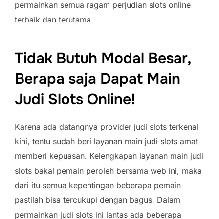
permainkan semua ragam perjudian slots online
terbaik dan terutama.
Tidak Butuh Modal Besar,
Berapa saja Dapat Main
Judi Slots Online!
Karena ada datangnya provider judi slots terkenal
kini, tentu sudah beri layanan main judi slots amat
memberi kepuasan. Kelengkapan layanan main judi
slots bakal pemain peroleh bersama web ini, maka
dari itu semua kepentingan beberapa pemain
pastilah bisa tercukupi dengan bagus. Dalam
permainkan judi slots ini lantas ada beberapa