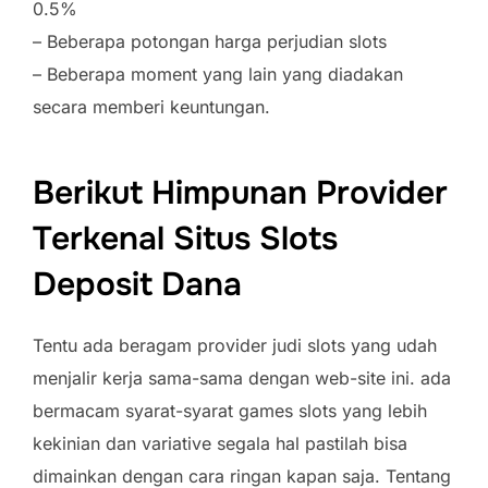
0.5%
– Beberapa potongan harga perjudian slots
– Beberapa moment yang lain yang diadakan
secara memberi keuntungan.
Berikut Himpunan Provider
Terkenal Situs Slots
Deposit Dana
Tentu ada beragam provider judi slots yang udah
menjalir kerja sama-sama dengan web-site ini. ada
bermacam syarat-syarat games slots yang lebih
kekinian dan variative segala hal pastilah bisa
dimainkan dengan cara ringan kapan saja. Tentang