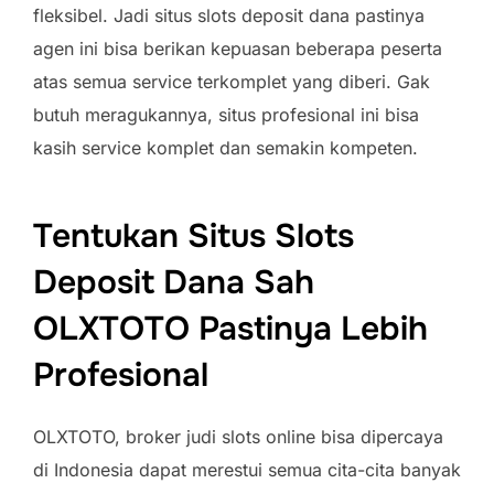
fleksibel. Jadi situs slots deposit dana pastinya
agen ini bisa berikan kepuasan beberapa peserta
atas semua service terkomplet yang diberi. Gak
butuh meragukannya, situs profesional ini bisa
kasih service komplet dan semakin kompeten.
Tentukan Situs Slots
Deposit Dana Sah
OLXTOTO Pastinya Lebih
Profesional
OLXTOTO, broker judi slots online bisa dipercaya
di Indonesia dapat merestui semua cita-cita banyak