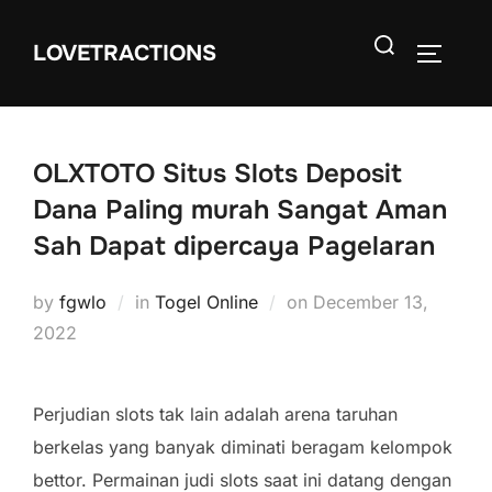
Skip
Search
to
LOVETRACTIONS
TOGGLE
for:
content
OLXTOTO Situs Slots Deposit
Dana Paling murah Sangat Aman
Sah Dapat dipercaya Pagelaran
Posted
by
fgwlo
in
Togel Online
on
December 13,
on
2022
Perjudian slots tak lain adalah arena taruhan
berkelas yang banyak diminati beragam kelompok
bettor. Permainan judi slots saat ini datang dengan