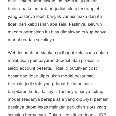
baik. Dalam permainkan judi slots ini juga ada
beberapa kelompok perjudian slots terkomplet
yang pastinya lebih banyak variasi maka dari itu
tidak beri kebosanan apa saja. Pastinya, seluruh
macam permainan itu bisa dimainkan cukup hanya
modal rendah sekalinya.
Web ini udah persiapkan pelbagai keluasaan dalam
melakukan pembayaran deposit atau proses isi
saldo account peserta. Tidak dibutuhkan cost
besar dan tidak diperlukan modal besar saat
bermain judi slots yang dapat bikin pemain
berpikiran kedua kalinya. Tentunya, hanya cukup
modal seadanya berapa saja yang dipunyai pemain
pastinya dapat lekas mainkan perjudian slots yang
semakin bermacam. Cukup sedikitnya deposit IDR