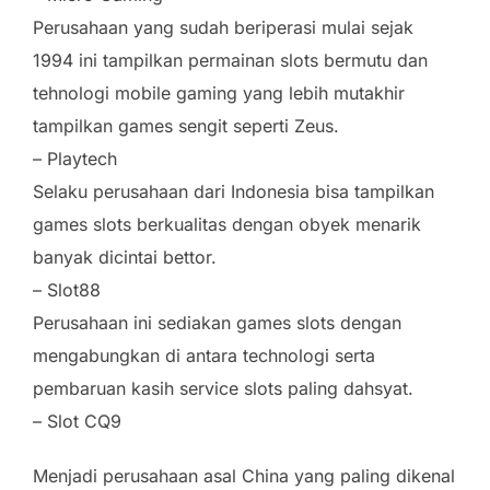
Perusahaan yang sudah beriperasi mulai sejak
1994 ini tampilkan permainan slots bermutu dan
tehnologi mobile gaming yang lebih mutakhir
tampilkan games sengit seperti Zeus.
– Playtech
Selaku perusahaan dari Indonesia bisa tampilkan
games slots berkualitas dengan obyek menarik
banyak dicintai bettor.
– Slot88
Perusahaan ini sediakan games slots dengan
mengabungkan di antara technologi serta
pembaruan kasih service slots paling dahsyat.
– Slot CQ9
Menjadi perusahaan asal China yang paling dikenal