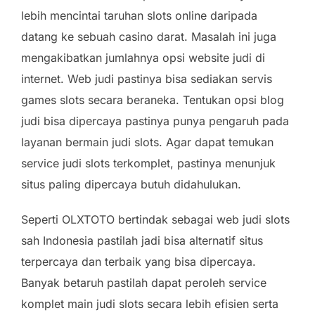
lebih mencintai taruhan slots online daripada
datang ke sebuah casino darat. Masalah ini juga
mengakibatkan jumlahnya opsi website judi di
internet. Web judi pastinya bisa sediakan servis
games slots secara beraneka. Tentukan opsi blog
judi bisa dipercaya pastinya punya pengaruh pada
layanan bermain judi slots. Agar dapat temukan
service judi slots terkomplet, pastinya menunjuk
situs paling dipercaya butuh didahulukan.
Seperti OLXTOTO bertindak sebagai web judi slots
sah Indonesia pastilah jadi bisa alternatif situs
terpercaya dan terbaik yang bisa dipercaya.
Banyak betaruh pastilah dapat peroleh service
komplet main judi slots secara lebih efisien serta