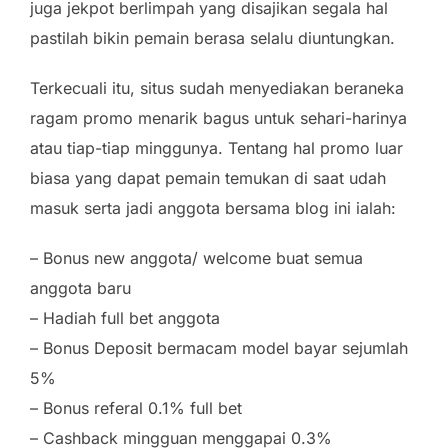
juga jekpot berlimpah yang disajikan segala hal
pastilah bikin pemain berasa selalu diuntungkan.
Terkecuali itu, situs sudah menyediakan beraneka
ragam promo menarik bagus untuk sehari-harinya
atau tiap-tiap minggunya. Tentang hal promo luar
biasa yang dapat pemain temukan di saat udah
masuk serta jadi anggota bersama blog ini ialah:
– Bonus new anggota/ welcome buat semua
anggota baru
– Hadiah full bet anggota
– Bonus Deposit bermacam model bayar sejumlah
5%
– Bonus referal 0.1% full bet
– Cashback mingguan menggapai 0.3%