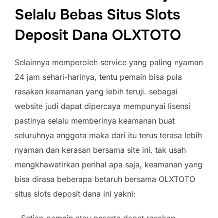
Selalu Bebas Situs Slots
Deposit Dana OLXTOTO
Selainnya memperoleh service yang paling nyaman
24 jam sehari-harinya, tentu pemain bisa pula
rasakan keamanan yang lebih teruji. sebagai
website judi dapat dipercaya mempunyai lisensi
pastinya selalu memberinya keamanan buat
seluruhnya anggota maka dari itu terus terasa lebih
nyaman dan kerasan bersama site ini. tak usah
mengkhawatirkan perihal apa saja, keamanan yang
bisa dirasa beberapa betaruh bersama OLXTOTO
situs slots deposit dana ini yakni: