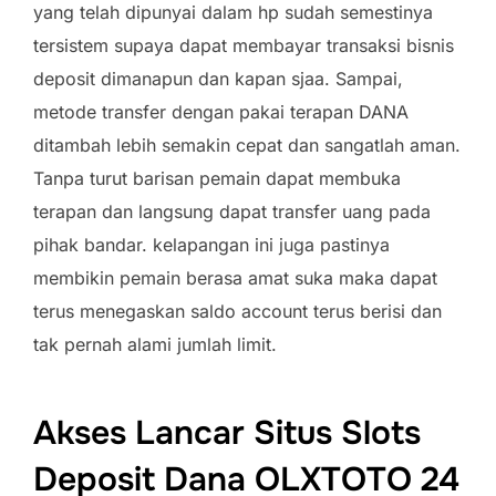
yang telah dipunyai dalam hp sudah semestinya
tersistem supaya dapat membayar transaksi bisnis
deposit dimanapun dan kapan sjaa. Sampai,
metode transfer dengan pakai terapan DANA
ditambah lebih semakin cepat dan sangatlah aman.
Tanpa turut barisan pemain dapat membuka
terapan dan langsung dapat transfer uang pada
pihak bandar. kelapangan ini juga pastinya
membikin pemain berasa amat suka maka dapat
terus menegaskan saldo account terus berisi dan
tak pernah alami jumlah limit.
Akses Lancar Situs Slots
Deposit Dana OLXTOTO 24