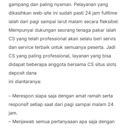
gampang dan paling nyaman. Pelayanan yang
dikasihkan web-site ini sudah pasti 24 jam fulltime
ialah dari pagi sampai larut malam secara fleksibel.
Mempunyai dukungan seorang tenaga pakar ialah
CS yang telah professional akan selalu beri servis
dan service terbaik untuk semuanya peserta. Jadi
CS yang paling professional, layanan yang bisa
didapat beberapa anggota bersama CS situs slots
deposit dana
ini diantaranya:
– Merespon siapa saja dengan amat ramah serta
responsif setiap saat dari pagi sampai malam 24
jam.
– Menjawab semua pertanyaaan apa saja dengan