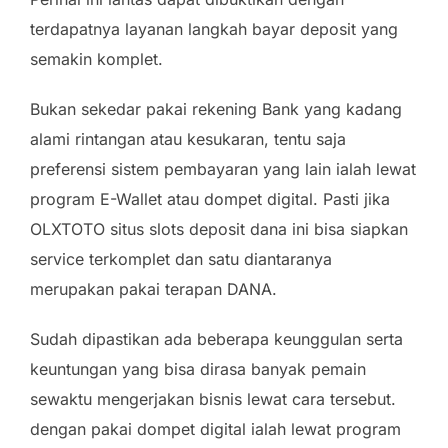
terdapatnya layanan langkah bayar deposit yang
semakin komplet.
Bukan sekedar pakai rekening Bank yang kadang
alami rintangan atau kesukaran, tentu saja
preferensi sistem pembayaran yang lain ialah lewat
program E-Wallet atau dompet digital. Pasti jika
OLXTOTO situs slots deposit dana ini bisa siapkan
service terkomplet dan satu diantaranya
merupakan pakai terapan DANA.
Sudah dipastikan ada beberapa keunggulan serta
keuntungan yang bisa dirasa banyak pemain
sewaktu mengerjakan bisnis lewat cara tersebut.
dengan pakai dompet digital ialah lewat program