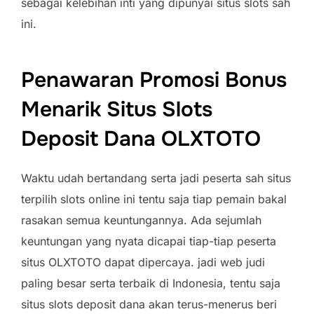
sebagai kelebihan inti yang dipunyai situs slots sah
ini.
Penawaran Promosi Bonus
Menarik Situs Slots
Deposit Dana OLXTOTO
Waktu udah bertandang serta jadi peserta sah situs
terpilih slots online ini tentu saja tiap pemain bakal
rasakan semua keuntungannya. Ada sejumlah
keuntungan yang nyata dicapai tiap-tiap peserta
situs OLXTOTO dapat dipercaya. jadi web judi
paling besar serta terbaik di Indonesia, tentu saja
situs slots deposit dana akan terus-menerus beri