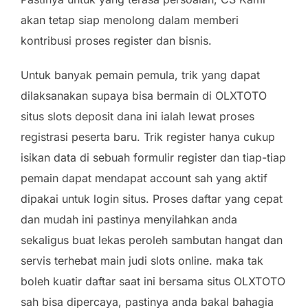
akan tetap siap menolong dalam memberi
kontribusi proses register dan bisnis.
Untuk banyak pemain pemula, trik yang dapat
dilaksanakan supaya bisa bermain di OLXTOTO
situs slots deposit dana ini ialah lewat proses
registrasi peserta baru. Trik register hanya cukup
isikan data di sebuah formulir register dan tiap-tiap
pemain dapat mendapat account sah yang aktif
dipakai untuk login situs. Proses daftar yang cepat
dan mudah ini pastinya menyilahkan anda
sekaligus buat lekas peroleh sambutan hangat dan
servis terhebat main judi slots online. maka tak
boleh kuatir daftar saat ini bersama situs OLXTOTO
sah bisa dipercaya, pastinya anda bakal bahagia