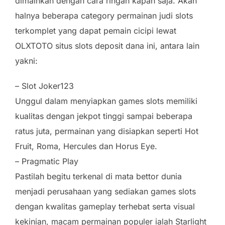
dimainkan dengan cara ringan kapan saja. Akan
halnya beberapa category permainan judi slots
terkomplet yang dapat pemain cicipi lewat
OLXTOTO situs slots deposit dana ini, antara lain
yakni:
– Slot Joker123
Unggul dalam menyiapkan games slots memiliki
kualitas dengan jekpot tinggi sampai beberapa
ratus juta, permainan yang disiapkan seperti Hot
Fruit, Roma, Hercules dan Horus Eye.
– Pragmatic Play
Pastilah begitu terkenal di mata bettor dunia
menjadi perusahaan yang sediakan games slots
dengan kwalitas gameplay terhebat serta visual
kekinian, macam permainan populer ialah Starlight