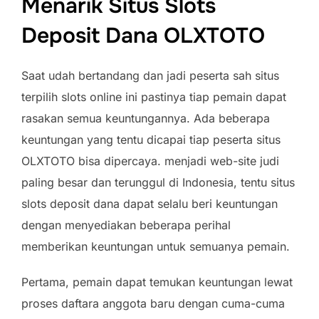
Menarik Situs Slots
Deposit Dana OLXTOTO
Saat udah bertandang dan jadi peserta sah situs
terpilih slots online ini pastinya tiap pemain dapat
rasakan semua keuntungannya. Ada beberapa
keuntungan yang tentu dicapai tiap peserta situs
OLXTOTO bisa dipercaya. menjadi web-site judi
paling besar dan terunggul di Indonesia, tentu situs
slots deposit dana dapat selalu beri keuntungan
dengan menyediakan beberapa perihal
memberikan keuntungan untuk semuanya pemain.
Pertama, pemain dapat temukan keuntungan lewat
proses daftara anggota baru dengan cuma-cuma