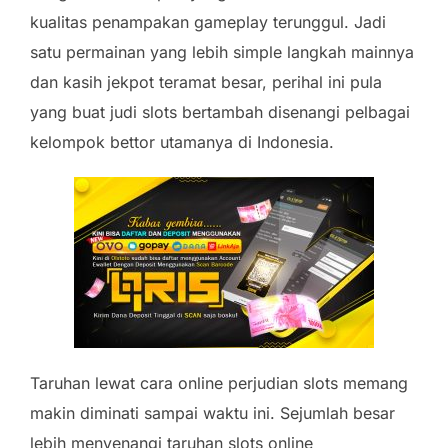
kualitas penampakan gameplay terunggul. Jadi
satu permainan yang lebih simple langkah mainnya
dan kasih jekpot teramat besar, perihal ini pula
yang buat judi slots bertambah disenangi pelbagai
kelompok bettor utamanya di Indonesia.
Taruhan lewat cara online perjudian slots memang
makin diminati sampai waktu ini. Sejumlah besar
lebih menyenangi taruhan slots online