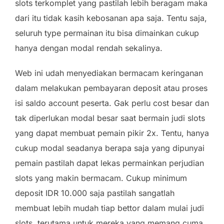
slots terkomplet yang pastilah lebih beragam maka
dari itu tidak kasih kebosanan apa saja. Tentu saja,
seluruh type permainan itu bisa dimainkan cukup
hanya dengan modal rendah sekalinya.
Web ini udah menyediakan bermacam keringanan
dalam melakukan pembayaran deposit atau proses
isi saldo account peserta. Gak perlu cost besar dan
tak diperlukan modal besar saat bermain judi slots
yang dapat membuat pemain pikir 2x. Tentu, hanya
cukup modal seadanya berapa saja yang dipunyai
pemain pastilah dapat lekas permainkan perjudian
slots yang makin bermacam. Cukup minimum
deposit IDR 10.000 saja pastilah sangatlah
membuat lebih mudah tiap bettor dalam mulai judi
slots, terutama untuk mereka yang memang cuma