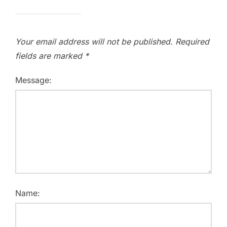
Your email address will not be published.
Required
fields are marked
*
Message:
Name: