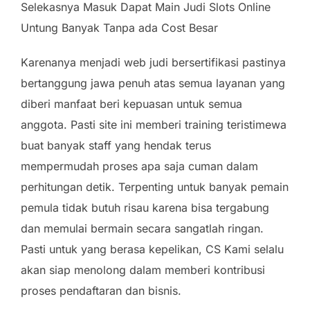
Selekasnya Masuk Dapat Main Judi Slots Online
Untung Banyak Tanpa ada Cost Besar
Karenanya menjadi web judi bersertifikasi pastinya
bertanggung jawa penuh atas semua layanan yang
diberi manfaat beri kepuasan untuk semua
anggota. Pasti site ini memberi training teristimewa
buat banyak staff yang hendak terus
mempermudah proses apa saja cuman dalam
perhitungan detik. Terpenting untuk banyak pemain
pemula tidak butuh risau karena bisa tergabung
dan memulai bermain secara sangatlah ringan.
Pasti untuk yang berasa kepelikan, CS Kami selalu
akan siap menolong dalam memberi kontribusi
proses pendaftaran dan bisnis.