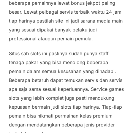
beberapa pemainnya lewat bonus jekpot paling
besar. Lewat pelbagai servis terbaik waktu 24 jam
tiap harinya pastilah site ini jadi sarana media main
yang sesuai dipakai banyak pelaku judi
professional ataupun pemain pemula.
Situs sah slots ini pastinya sudah punya staff
tenaga pakar yang bisa menolong beberapa
pemain dalam semua kesusahan yang dihadapi.
Beberapa betaruh dapat temukan servis dan servis
apa saja sama sesuai keperluannya. Service games
slots yang lebih komplet juga pasti mendukung
kepuasan bermain judi slots tiap harinya. Tiap-tiap
pemain bisa nikmati permainan kelas premium
dengan mendatangkan beberapa jenis provider