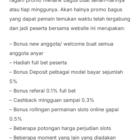
ragam promo menarik bagus buat sehari-harinya
atau tiap minggunya. Akan halnya promo bagus
yang dapat pemain temukan waktu telah tergabung
dan jadi peserta bersama website ini merupakan:
– Bonus new anggota/ welcome buat semua
anggota anyar
– Hadiah full bet peserta
– Bonus Deposit pelbagai model bayar sejumlah
5%
– Bonus referal 0.1% full bet
– Cashback mingguan sampai 0.3%
– Bonus rollingan permainan slots online gapai
0.5%
– Beberapa potongan harga perjudian slots
– Beberapa moment yang lain yang diadakan