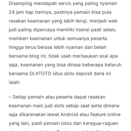
Disamping mendapati servis yang paling nyaman
24 jam tiap harinya, pastinya pemain bisa pula
rasakan keamanan yang lebih teruji. menjadi web
judi paling dipercaya memiliki lisensi pasti selalu
memberi keamanan untuk semuanya peserta
hingga terus berasa lebih nyaman dan betah
bersama blog ini. tidak usah merisaukan soal apa
saja, keamanan yang bisa dirasa beberapa betaruh
bersama OLXTOTO situs slots deposit dana ini
ialah:
– Setiap pemain atau peserta dapat rasakan
keamanan main judi slots setiap saat serta dimana
saja dikarenakan lewat Android atau feature online
yang lain, pasti pemain lolos dari keragua-raguan