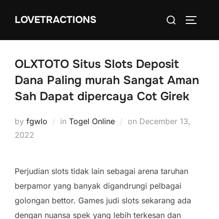
Skip
Search
LOVETRACTIONS
to
TOGGLE
for:
content
OLXTOTO Situs Slots Deposit
Dana Paling murah Sangat Aman
Sah Dapat dipercaya Cot Girek
Posted
by
fgwlo
in
Togel Online
on
December 13,
on
2022
Perjudian slots tidak lain sebagai arena taruhan
berpamor yang banyak digandrungi pelbagai
golongan bettor. Games judi slots sekarang ada
dengan nuansa spek yang lebih terkesan dan