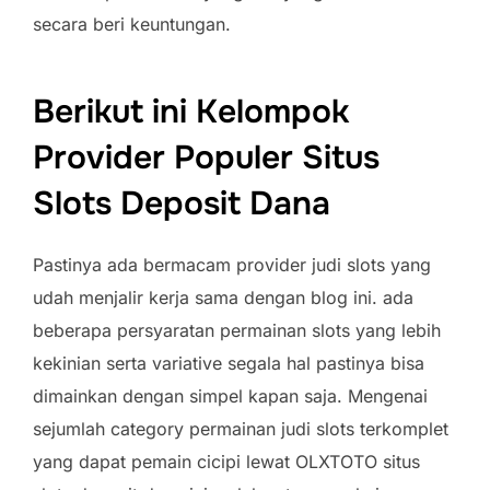
secara beri keuntungan.
Berikut ini Kelompok
Provider Populer Situs
Slots Deposit Dana
Pastinya ada bermacam provider judi slots yang
udah menjalir kerja sama dengan blog ini. ada
beberapa persyaratan permainan slots yang lebih
kekinian serta variative segala hal pastinya bisa
dimainkan dengan simpel kapan saja. Mengenai
sejumlah category permainan judi slots terkomplet
yang dapat pemain cicipi lewat OLXTOTO situs