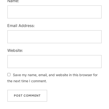
Name:
Email Address:
Website:
Save my name, email, and website in this browser for
the next time I comment.