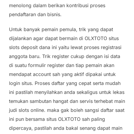
menolong dalam berikan kontribusi proses
pendaftaran dan bisnis.
Untuk banyak pemain pemula, trik yang dapat
dijalankan agar dapat bermain di OLXTOTO situs
slots deposit dana ini yaitu lewat proses registrasi
anggota baru. Trik register cukup dengan isi data
di suatu formulir register dan tiap pemain akan
mendapat account sah yang aktif dipakai untuk
login situs. Proses daftar yang cepat serta mudah
ini pastilah menyilahkan anda sekaligus untuk lekas
temukan sambutan hangat dan servis terhebat main
judi slots online. maka gak boleh sangsi daftar saat
ini pun bersama situs OLXTOTO sah paling
dipercaya, pastilah anda bakal senang dapat main