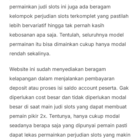
permainkan judi slots ini juga ada beragam
kelompok perjudian slots terkomplet yang pastilah
lebih bervariatif hingga tak pernah kasih
kebosanan apa saja. Tentulah, seluruhnya model
permainan itu bisa dimainkan cukup hanya modal
rendah sekalinya.
Website ini sudah menyediakan beragam
kelapangan dalam menjalankan pembayaran
deposit atau proses isi saldo account peserta. Gak
diperlukan cost besar dan tidak diperlukan modal
besar di saat main judi slots yang dapat membuat
pemain pikir 2x. Tentunya, hanya cukup modal
seadanya berapa saja yang dipunyai pemain pasti
dapat lekas permainkan perjudian slots yang makin