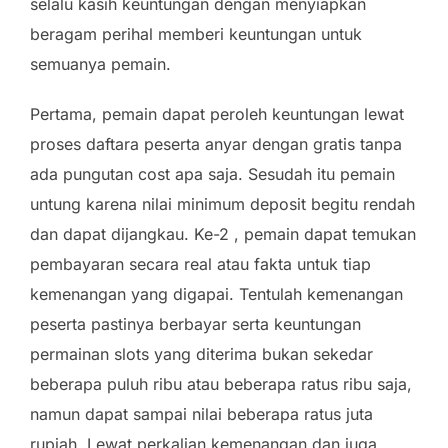
selalu kasih keuntungan dengan menyiapkan
beragam perihal memberi keuntungan untuk
semuanya pemain.
Pertama, pemain dapat peroleh keuntungan lewat
proses daftara peserta anyar dengan gratis tanpa
ada pungutan cost apa saja. Sesudah itu pemain
untung karena nilai minimum deposit begitu rendah
dan dapat dijangkau. Ke-2 , pemain dapat temukan
pembayaran secara real atau fakta untuk tiap
kemenangan yang digapai. Tentulah kemenangan
peserta pastinya berbayar serta keuntungan
permainan slots yang diterima bukan sekedar
beberapa puluh ribu atau beberapa ratus ribu saja,
namun dapat sampai nilai beberapa ratus juta
rupiah. Lewat perkalian kemenangan dan juga