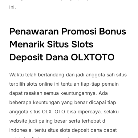
ini.
Penawaran Promosi Bonus
Menarik Situs Slots
Deposit Dana OLXTOTO
Waktu telah bertandang dan jadi anggota sah situs
terpilih slots online ini tentulah tiap-tiap pemain
dapat rasakan semua keuntungannya. Ada
beberapa keuntungan yang benar dicapai tiap
anggota situs OLXTOTO bisa dipercaya. selaku
website judi paling besar serta terhebat di
Indonesia, tentu situs slots deposit dana dapat