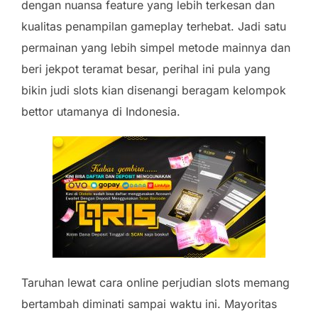
dengan nuansa feature yang lebih terkesan dan
kualitas penampilan gameplay terhebat. Jadi satu
permainan yang lebih simpel metode mainnya dan
beri jekpot teramat besar, perihal ini pula yang
bikin judi slots kian disenangi beragam kelompok
bettor utamanya di Indonesia.
Taruhan lewat cara online perjudian slots memang
bertambah diminati sampai waktu ini. Mayoritas