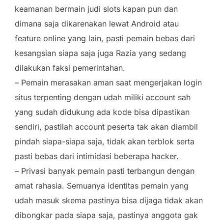
keamanan bermain judi slots kapan pun dan
dimana saja dikarenakan lewat Android atau
feature online yang lain, pasti pemain bebas dari
kesangsian siapa saja juga Razia yang sedang
dilakukan faksi pemerintahan.
– Pemain merasakan aman saat mengerjakan login
situs terpenting dengan udah miliki account sah
yang sudah didukung ada kode bisa dipastikan
sendiri, pastilah account peserta tak akan diambil
pindah siapa-siapa saja, tidak akan terblok serta
pasti bebas dari intimidasi beberapa hacker.
– Privasi banyak pemain pasti terbangun dengan
amat rahasia. Semuanya identitas pemain yang
udah masuk skema pastinya bisa dijaga tidak akan
dibongkar pada siapa saja, pastinya anggota gak