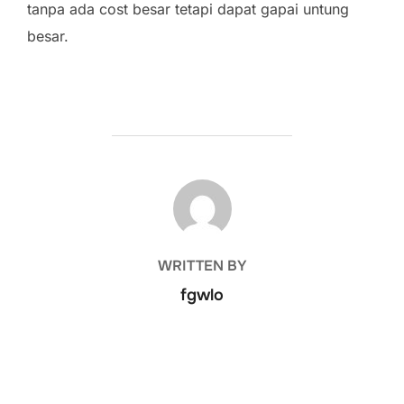
tanpa ada cost besar tetapi dapat gapai untung
besar.
POST AUTHOR
WRITTEN BY
fgwlo