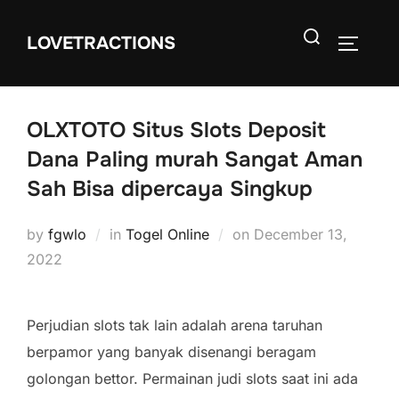
Skip
Search
to
LOVETRACTIONS
TOGGLE
for:
content
OLXTOTO Situs Slots Deposit
Dana Paling murah Sangat Aman
Sah Bisa dipercaya Singkup
Posted
by
fgwlo
in
Togel Online
on
December 13,
on
2022
Perjudian slots tak lain adalah arena taruhan
berpamor yang banyak disenangi beragam
golongan bettor. Permainan judi slots saat ini ada