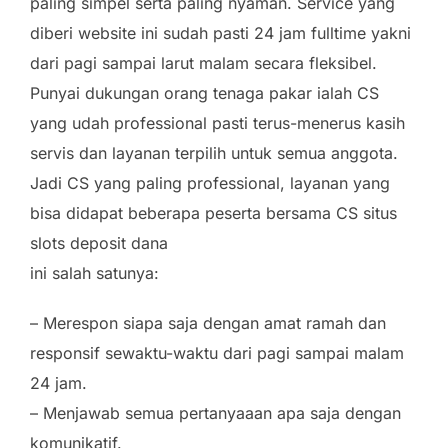
paling simpel serta paling nyaman. Service yang
diberi website ini sudah pasti 24 jam fulltime yakni
dari pagi sampai larut malam secara fleksibel.
Punyai dukungan orang tenaga pakar ialah CS
yang udah professional pasti terus-menerus kasih
servis dan layanan terpilih untuk semua anggota.
Jadi CS yang paling professional, layanan yang
bisa didapat beberapa peserta bersama CS situs
slots deposit dana
ini salah satunya:
– Merespon siapa saja dengan amat ramah dan
responsif sewaktu-waktu dari pagi sampai malam
24 jam.
– Menjawab semua pertanyaaan apa saja dengan
komunikatif.