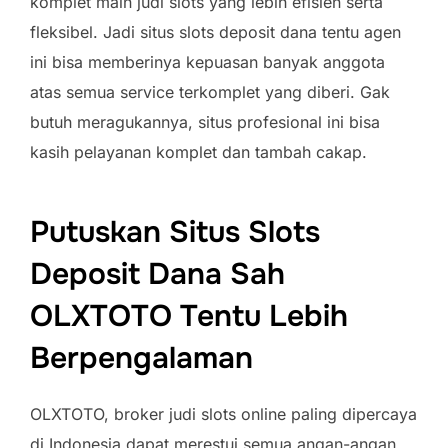
komplet main judi slots yang lebih efisien serta
fleksibel. Jadi situs slots deposit dana tentu agen
ini bisa memberinya kepuasan banyak anggota
atas semua service terkomplet yang diberi. Gak
butuh meragukannya, situs profesional ini bisa
kasih pelayanan komplet dan tambah cakap.
Putuskan Situs Slots
Deposit Dana Sah
OLXTOTO Tentu Lebih
Berpengalaman
OLXTOTO, broker judi slots online paling dipercaya
di Indonesia dapat merestui semua angan-angan