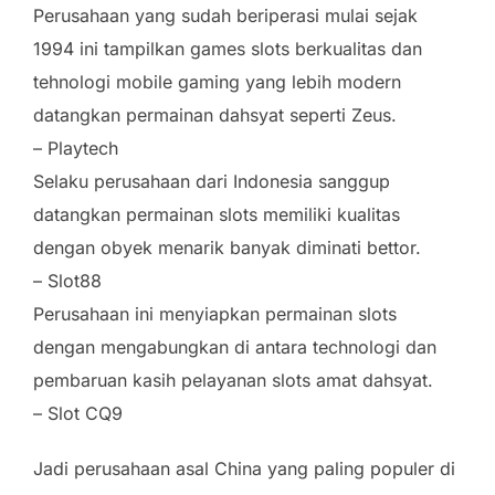
Perusahaan yang sudah beriperasi mulai sejak
1994 ini tampilkan games slots berkualitas dan
tehnologi mobile gaming yang lebih modern
datangkan permainan dahsyat seperti Zeus.
– Playtech
Selaku perusahaan dari Indonesia sanggup
datangkan permainan slots memiliki kualitas
dengan obyek menarik banyak diminati bettor.
– Slot88
Perusahaan ini menyiapkan permainan slots
dengan mengabungkan di antara technologi dan
pembaruan kasih pelayanan slots amat dahsyat.
– Slot CQ9
Jadi perusahaan asal China yang paling populer di