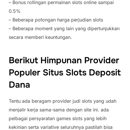
– Bonus rollingan permainan slots online sampai
0.5%
– Beberapa potongan harga perjudian slots
– Beberapa moment yang lain yang dipertunjukkan
secara memberi keuntungan.
Berikut Himpunan Provider
Populer Situs Slots Deposit
Dana
Tentu ada beragam provider judi slots yang udah
menjalir kerja sama-sama dengan site ini. ada
pelbagai persyaratan games slots yang lebih
kekinian serta variative seluruhnya pastilah bisa