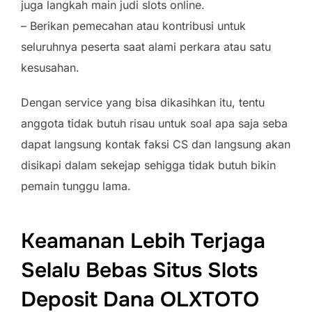
juga langkah main judi slots online.
– Berikan pemecahan atau kontribusi untuk
seluruhnya peserta saat alami perkara atau satu
kesusahan.
Dengan service yang bisa dikasihkan itu, tentu
anggota tidak butuh risau untuk soal apa saja seba
dapat langsung kontak faksi CS dan langsung akan
disikapi dalam sekejap sehigga tidak butuh bikin
pemain tunggu lama.
Keamanan Lebih Terjaga
Selalu Bebas Situs Slots
Deposit Dana OLXTOTO