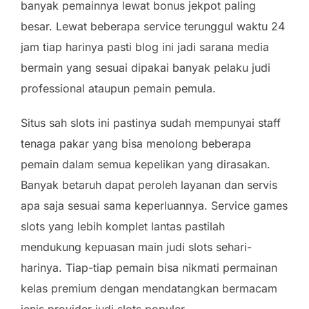
banyak pemainnya lewat bonus jekpot paling
besar. Lewat beberapa service terunggul waktu 24
jam tiap harinya pasti blog ini jadi sarana media
bermain yang sesuai dipakai banyak pelaku judi
professional ataupun pemain pemula.
Situs sah slots ini pastinya sudah mempunyai staff
tenaga pakar yang bisa menolong beberapa
pemain dalam semua kepelikan yang dirasakan.
Banyak betaruh dapat peroleh layanan dan servis
apa saja sesuai sama keperluannya. Service games
slots yang lebih komplet lantas pastilah
mendukung kepuasan main judi slots sehari-
harinya. Tiap-tiap pemain bisa nikmati permainan
kelas premium dengan mendatangkan bermacam
jenis provider judi slots populer.