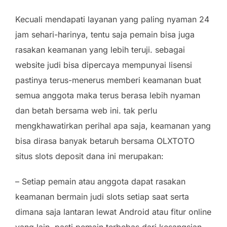
Kecuali mendapati layanan yang paling nyaman 24
jam sehari-harinya, tentu saja pemain bisa juga
rasakan keamanan yang lebih teruji. sebagai
website judi bisa dipercaya mempunyai lisensi
pastinya terus-menerus memberi keamanan buat
semua anggota maka terus berasa lebih nyaman
dan betah bersama web ini. tak perlu
mengkhawatirkan perihal apa saja, keamanan yang
bisa dirasa banyak betaruh bersama OLXTOTO
situs slots deposit dana ini merupakan:
– Setiap pemain atau anggota dapat rasakan
keamanan bermain judi slots setiap saat serta
dimana saja lantaran lewat Android atau fitur online