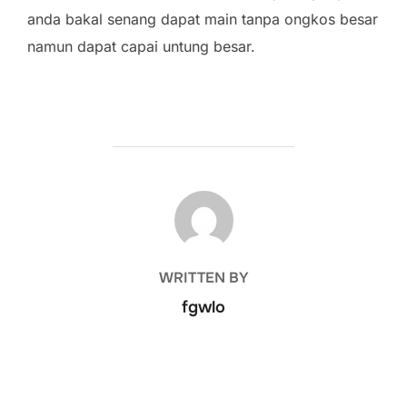
anda bakal senang dapat main tanpa ongkos besar
namun dapat capai untung besar.
POST AUTHOR
WRITTEN BY
fgwlo