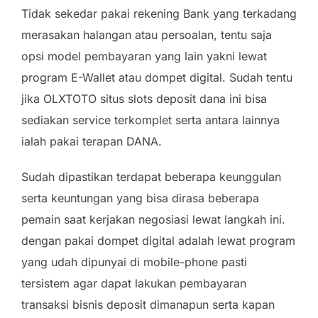
Tidak sekedar pakai rekening Bank yang terkadang
merasakan halangan atau persoalan, tentu saja
opsi model pembayaran yang lain yakni lewat
program E-Wallet atau dompet digital. Sudah tentu
jika OLXTOTO situs slots deposit dana ini bisa
sediakan service terkomplet serta antara lainnya
ialah pakai terapan DANA.
Sudah dipastikan terdapat beberapa keunggulan
serta keuntungan yang bisa dirasa beberapa
pemain saat kerjakan negosiasi lewat langkah ini.
dengan pakai dompet digital adalah lewat program
yang udah dipunyai di mobile-phone pasti
tersistem agar dapat lakukan pembayaran
transaksi bisnis deposit dimanapun serta kapan