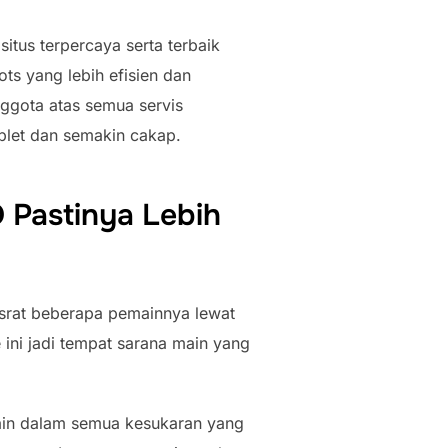
itus terpercaya serta terbaik
ts yang lebih efisien dan
nggota atas semua servis
mplet dan semakin cakap.
 Pastinya Lebih
asrat beberapa pemainnya lewat
 ini jadi tempat sarana main yang
main dalam semua kesukaran yang