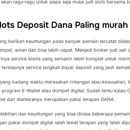
ak akan ragu-ragu untuk siapa saja mulai judi slots bersama
ots Deposit Dana Paling murah
terang berikan keuntungan pada banyak pemain tercatat dida
mpel, aman dan bisa lebih cepat. Menjadi broker judi sah 
ya service bisnis yang semakin lebih komplet untuk mering
an tersiapnya service langkah bayar deposit yang jauh semak
yang kadang waktu merasakan rintangan atau kesusahan, t
 program E-Wallet atau dompet digital. Sudah tentu kalau 
mplet dan diantaranya merupakan pakai terapan DANA.
elebihan dan keuntungan yang bisa dirasa beberapa pemain 
ngan pakai dompet digital ialah lewat terapan yang telah di