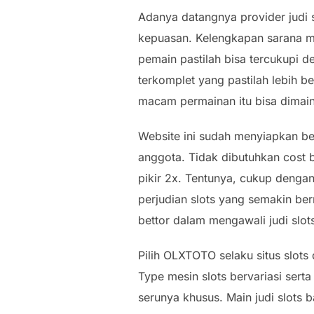
Adanya datangnya provider judi s
kepuasan. Kelengkapan sarana ma
pemain pastilah bisa tercukupi d
terkomplet yang pastilah lebih 
macam permainan itu bisa dimai
Website ini sudah menyiapkan be
anggota. Tidak dibutuhkan cost 
pikir 2x. Tentunya, cukup denga
perjudian slots yang semakin be
bettor dalam mengawali judi slo
Pilih OLXTOTO selaku situs slots
Type mesin slots bervariasi sert
serunya khusus. Main judi slots