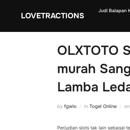
Skip
Judi Balapan 
to
LOVETRACTIONS
content
OLXTOTO Si
murah Sang
Lamba Led
by
fgwlo
in
Togel Online
o
Perjudian slots tak lain sebagai