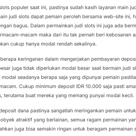
lots populer saat ini, pastinya sudah kasih layanan main j
in judi slots dapat pemain peroleh bersama web-site ini,
engan bagus. Dalam permainkan judi slots ini juga ada berm
bermacam-macam maka dari itu tak pernah beri kebosanan ap
nkan cukup hanya modal rendah sekalinya.
berapa keringanan dalam mengerjakan pembayaran deposit 
besar juga tidak diperlukan modal besar saat bermain judi 
n modal seadanya berapa saja yang dipunyai pemain pastil
rmacam. Cukup minimum deposit IDR 10.000 saja pasti ama
ts, terutama buat mereka yang memang punyai modal kecil.
 deposit dana pastinya sangatlah meringankan pemain untuk 
a obyek atraktif yang berlainan, semua ragam permainan yan
 bahkan juga bisa semakin ringan untuk beragam permainan