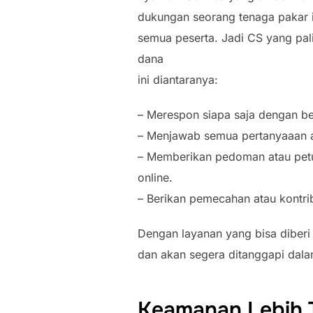
dukungan seorang tenaga pakar ia
semua peserta. Jadi CS yang pal
dana
ini diantaranya:
– Merespon siapa saja dengan be
– Menjawab semua pertanyaaan a
– Memberikan pedoman atau petun
online.
– Berikan pemecahan atau kontri
Dengan layanan yang bisa diberi 
dan akan segera ditanggapi dala
Keamanan Lebih T