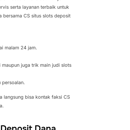
vis serta layanan terbaik untuk
 bersama CS situs slots deposit
ai malam 24 jam.
maupun juga trik main judi slots
 persoalan.
ba langsung bisa kontak faksi CS
a.
 Deposit Dana