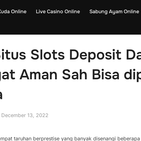
Kuda Online
Live Casino Online
Sabung Ayam Online
tus Slots Deposit Da
at Aman Sah Bisa di
a
Posted
n
December 13, 2022
on
 tempat taruhan berprestise yang banyak disenangi beberapa