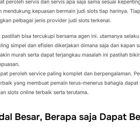
at peroleh servis dan servis apa saja sama sesuai kepenti
ah mendukung kepuasan bermain judi slots tiap harinya. Tia
n pelbagai jenis provider judi slots terkenal.
pastilah bisa tercukupi bersama agen ini. utamanya selaku s
ling simpel dan efisien dikerjakan dimana saja dan kapan 
akin murah serta dapat terjangkau masalah ini pastilah biki
epuasan.
apat peroleh service paling komplet dan berpengalaman. Pe
erbaik yang membuat pemain terus-menerus bahagia dapat
 slots online terbaik serta terutama.
al Besar, Berapa saja Dapat Be