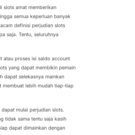
udi slots amat memberikan
 hingga semua keperluan banyak
acam definisi perjudian slots
a saja. Tentu, seluruhnya
atau proses isi saldo account
slots yang dapat membikin pemain
ah dapat selekasnya mainkan
t membuat lebih mudah tiap-tiap
dapat mulai perjudian slots.
g tidak sama tentu saja kasih
 siap dapat dimainkan dengan