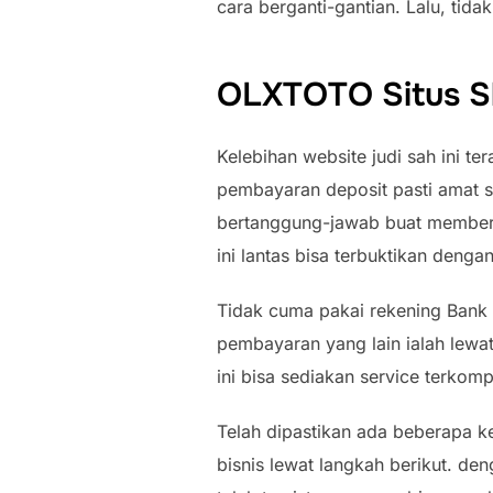
cara berganti-gantian. Lalu, tid
OLXTOTO Situs Sl
Kelebihan website judi sah ini 
pembayaran deposit pasti amat si
bertanggung-jawab buat memberin
ini lantas bisa terbuktikan deng
Tidak cuma pakai rekening Bank 
pembayaran yang lain ialah lewat
ini bisa sediakan service terko
Telah dipastikan ada beberapa k
bisnis lewat langkah berikut. de