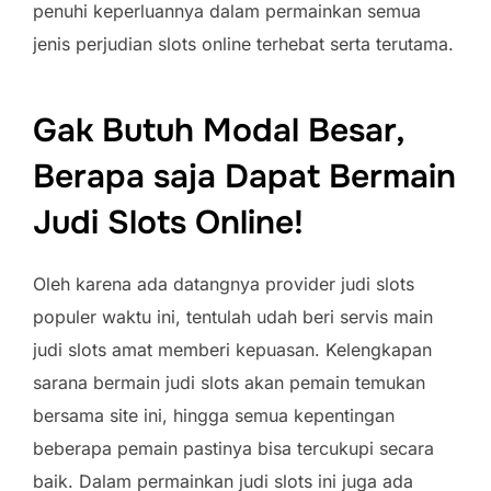
penuhi keperluannya dalam permainkan semua
jenis perjudian slots online terhebat serta terutama.
Gak Butuh Modal Besar,
Berapa saja Dapat Bermain
Judi Slots Online!
Oleh karena ada datangnya provider judi slots
populer waktu ini, tentulah udah beri servis main
judi slots amat memberi kepuasan. Kelengkapan
sarana bermain judi slots akan pemain temukan
bersama site ini, hingga semua kepentingan
beberapa pemain pastinya bisa tercukupi secara
baik. Dalam permainkan judi slots ini juga ada