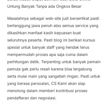
Untung Banyak Tanpa ada Ongkos Besar
Masalahnya sebagai web-site judi bersertikat pasti
bertanggung jawa penuh atas semua service yang
dikasihkan manfaat kasih kepuasan buat
seluruhnya peserta. Pasti blog ini berikan kursus
spesial untuk banyak staff yang hendak terus
mempermudah proses apa saja cuma dalam
perhitungan detik. Terpenting untuk banyak pemain
pemula gak perlu resah karena bisa tergabung
serta mulai main yang sangatlah ringan. Pasti untuk
yang berasa persoalan, CS Kami akan siap
menolong dalam memberi kontribusi proses
pendaftaran dan negosiasi.