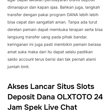
dimanapun dan kapan sjaa. Bahkan juga, langkah
transfer dengan pakai program DANA lebih lebih
bisa cepat dan sangatlah aman. Tanpa ada turut
deretan pemain dapat membuka terapan serta bisa
langsung transfer uang pada pihak bandar.
keringanan ini juga pasti membikin pemain berasa
amat suka maka dari itu dapat selalu pastikan
saldo account terus berisi dan tak pernah alami
jumlah limit.
Akses Lancar Situs Slots
Deposit Dana OLXTOTO 24
Jam Spek Live Chat