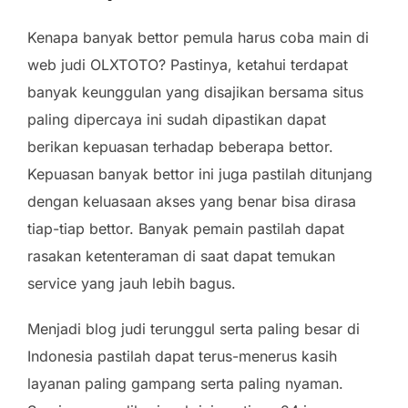
Kenapa banyak bettor pemula harus coba main di
web judi OLXTOTO? Pastinya, ketahui terdapat
banyak keunggulan yang disajikan bersama situs
paling dipercaya ini sudah dipastikan dapat
berikan kepuasan terhadap beberapa bettor.
Kepuasan banyak bettor ini juga pastilah ditunjang
dengan keluasaan akses yang benar bisa dirasa
tiap-tiap bettor. Banyak pemain pastilah dapat
rasakan ketenteraman di saat dapat temukan
service yang jauh lebih bagus.
Menjadi blog judi terunggul serta paling besar di
Indonesia pastilah dapat terus-menerus kasih
layanan paling gampang serta paling nyaman.