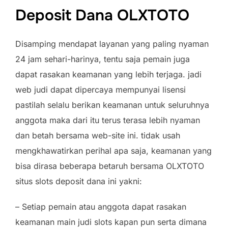
Deposit Dana OLXTOTO
Disamping mendapat layanan yang paling nyaman
24 jam sehari-harinya, tentu saja pemain juga
dapat rasakan keamanan yang lebih terjaga. jadi
web judi dapat dipercaya mempunyai lisensi
pastilah selalu berikan keamanan untuk seluruhnya
anggota maka dari itu terus terasa lebih nyaman
dan betah bersama web-site ini. tidak usah
mengkhawatirkan perihal apa saja, keamanan yang
bisa dirasa beberapa betaruh bersama OLXTOTO
situs slots deposit dana ini yakni:
– Setiap pemain atau anggota dapat rasakan
keamanan main judi slots kapan pun serta dimana