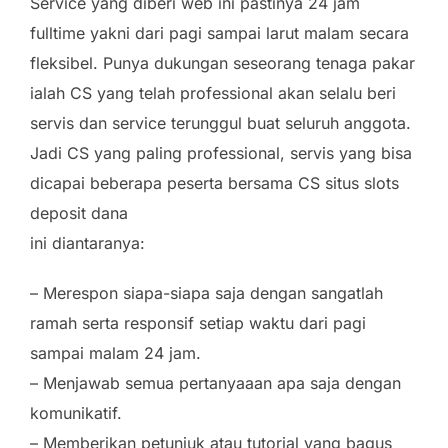
Service yang diberi web ini pastinya 24 jam
fulltime yakni dari pagi sampai larut malam secara
fleksibel. Punya dukungan seseorang tenaga pakar
ialah CS yang telah professional akan selalu beri
servis dan service terunggul buat seluruh anggota.
Jadi CS yang paling professional, servis yang bisa
dicapai beberapa peserta bersama CS situs slots
deposit dana
ini diantaranya:
– Merespon siapa-siapa saja dengan sangatlah
ramah serta responsif setiap waktu dari pagi
sampai malam 24 jam.
– Menjawab semua pertanyaaan apa saja dengan
komunikatif.
– Memberikan petunjuk atau tutorial yang bagus