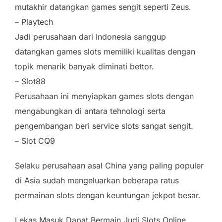
mutakhir datangkan games sengit seperti Zeus.
– Playtech
Jadi perusahaan dari Indonesia sanggup
datangkan games slots memiliki kualitas dengan
topik menarik banyak diminati bettor.
– Slot88
Perusahaan ini menyiapkan games slots dengan
mengabungkan di antara tehnologi serta
pengembangan beri service slots sangat sengit.
– Slot CQ9
Selaku perusahaan asal China yang paling populer
di Asia sudah mengeluarkan beberapa ratus
permainan slots dengan keuntungan jekpot besar.
Lekas Masuk Dapat Bermain Judi Slots Online