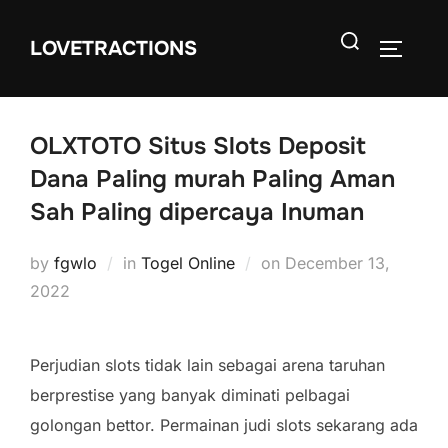
Skip
Search
to
LOVETRACTIONS
TOGGLE
for:
content
OLXTOTO Situs Slots Deposit
Dana Paling murah Paling Aman
Sah Paling dipercaya Inuman
Posted
by
fgwlo
in
Togel Online
on
December 13,
on
2022
Perjudian slots tidak lain sebagai arena taruhan
berprestise yang banyak diminati pelbagai
golongan bettor. Permainan judi slots sekarang ada