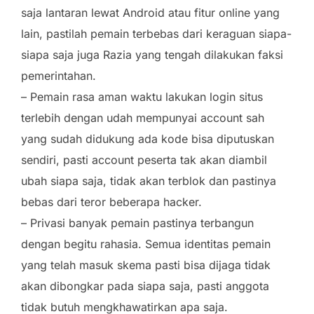
saja lantaran lewat Android atau fitur online yang
lain, pastilah pemain terbebas dari keraguan siapa-
siapa saja juga Razia yang tengah dilakukan faksi
pemerintahan.
– Pemain rasa aman waktu lakukan login situs
terlebih dengan udah mempunyai account sah
yang sudah didukung ada kode bisa diputuskan
sendiri, pasti account peserta tak akan diambil
ubah siapa saja, tidak akan terblok dan pastinya
bebas dari teror beberapa hacker.
– Privasi banyak pemain pastinya terbangun
dengan begitu rahasia. Semua identitas pemain
yang telah masuk skema pasti bisa dijaga tidak
akan dibongkar pada siapa saja, pasti anggota
tidak butuh mengkhawatirkan apa saja.