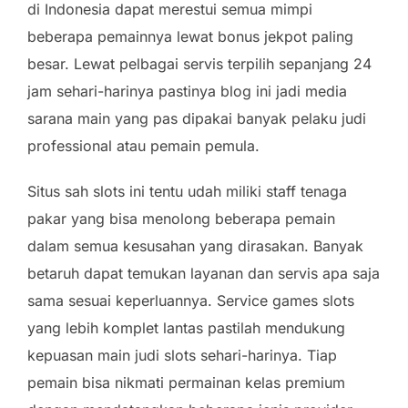
di Indonesia dapat merestui semua mimpi
beberapa pemainnya lewat bonus jekpot paling
besar. Lewat pelbagai servis terpilih sepanjang 24
jam sehari-harinya pastinya blog ini jadi media
sarana main yang pas dipakai banyak pelaku judi
professional atau pemain pemula.
Situs sah slots ini tentu udah miliki staff tenaga
pakar yang bisa menolong beberapa pemain
dalam semua kesusahan yang dirasakan. Banyak
betaruh dapat temukan layanan dan servis apa saja
sama sesuai keperluannya. Service games slots
yang lebih komplet lantas pastilah mendukung
kepuasan main judi slots sehari-harinya. Tiap
pemain bisa nikmati permainan kelas premium