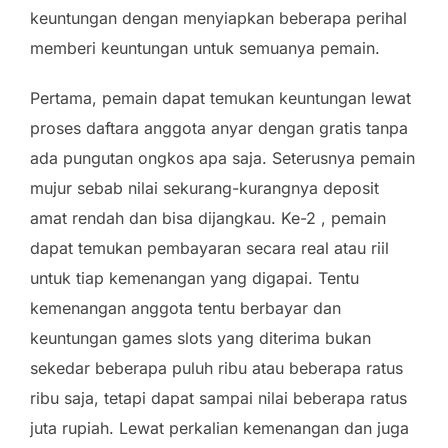
keuntungan dengan menyiapkan beberapa perihal
memberi keuntungan untuk semuanya pemain.
Pertama, pemain dapat temukan keuntungan lewat
proses daftara anggota anyar dengan gratis tanpa
ada pungutan ongkos apa saja. Seterusnya pemain
mujur sebab nilai sekurang-kurangnya deposit
amat rendah dan bisa dijangkau. Ke-2 , pemain
dapat temukan pembayaran secara real atau riil
untuk tiap kemenangan yang digapai. Tentu
kemenangan anggota tentu berbayar dan
keuntungan games slots yang diterima bukan
sekedar beberapa puluh ribu atau beberapa ratus
ribu saja, tetapi dapat sampai nilai beberapa ratus
juta rupiah. Lewat perkalian kemenangan dan juga