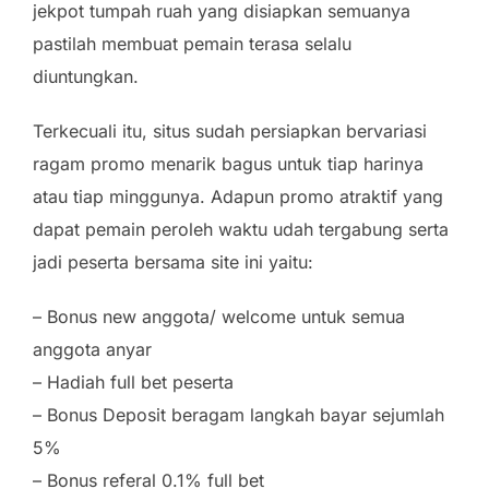
jekpot tumpah ruah yang disiapkan semuanya
pastilah membuat pemain terasa selalu
diuntungkan.
Terkecuali itu, situs sudah persiapkan bervariasi
ragam promo menarik bagus untuk tiap harinya
atau tiap minggunya. Adapun promo atraktif yang
dapat pemain peroleh waktu udah tergabung serta
jadi peserta bersama site ini yaitu:
– Bonus new anggota/ welcome untuk semua
anggota anyar
– Hadiah full bet peserta
– Bonus Deposit beragam langkah bayar sejumlah
5%
– Bonus referal 0.1% full bet