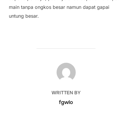
main tanpa ongkos besar namun dapat gapai
untung besar.
POST AUTHOR
WRITTEN BY
fgwlo