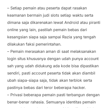
– Setiap pemain atau peserta dapat rasakan
keamanan bermain judi slots setiap waktu serta
dimana saja dikarenakan lewat Android atau piranti
online yang lain, pastilah pemain bebas dari
kesangsian siapa saja sampai Razia yang tengah
dilakukan faksi pemerintahan.
– Pemain merasakan aman di saat melaksanakan
login situs khususnya dengan udah punya account
sah yang udah didukung ada kode bisa dipastikan
sendiri, pasti account peserta tidak akan diambil
ubah siapa-siapa saja, tidak akan terblok serta
pastinya bebas dari teror beberapa hacker.
– Privasi beberapa pemain pasti terbangun dengan
benar-benar rahasia. Semuanya identitas pemain