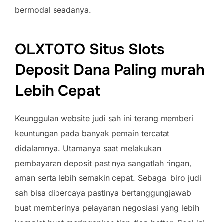
bermodal seadanya.
OLXTOTO Situs Slots
Deposit Dana Paling murah
Lebih Cepat
Keunggulan website judi sah ini terang memberi
keuntungan pada banyak pemain tercatat
didalamnya. Utamanya saat melakukan
pembayaran deposit pastinya sangatlah ringan,
aman serta lebih semakin cepat. Sebagai biro judi
sah bisa dipercaya pastinya bertanggungjawab
buat memberinya pelayanan negosiasi yang lebih