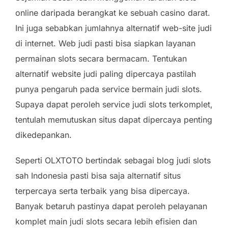
online daripada berangkat ke sebuah casino darat.
Ini juga sebabkan jumlahnya alternatif web-site judi
di internet. Web judi pasti bisa siapkan layanan
permainan slots secara bermacam. Tentukan
alternatif website judi paling dipercaya pastilah
punya pengaruh pada service bermain judi slots.
Supaya dapat peroleh service judi slots terkomplet,
tentulah memutuskan situs dapat dipercaya penting
dikedepankan.
Seperti OLXTOTO bertindak sebagai blog judi slots
sah Indonesia pasti bisa saja alternatif situs
terpercaya serta terbaik yang bisa dipercaya.
Banyak betaruh pastinya dapat peroleh pelayanan
komplet main judi slots secara lebih efisien dan