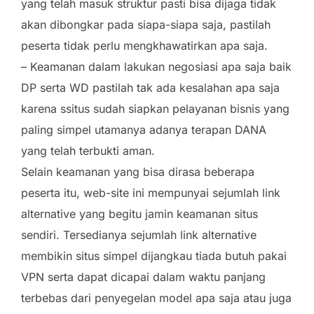
yang telah masuk struktur pasti bisa dijaga tidak
akan dibongkar pada siapa-siapa saja, pastilah
peserta tidak perlu mengkhawatirkan apa saja.
– Keamanan dalam lakukan negosiasi apa saja baik
DP serta WD pastilah tak ada kesalahan apa saja
karena ssitus sudah siapkan pelayanan bisnis yang
paling simpel utamanya adanya terapan DANA
yang telah terbukti aman.
Selain keamanan yang bisa dirasa beberapa
peserta itu, web-site ini mempunyai sejumlah link
alternative yang begitu jamin keamanan situs
sendiri. Tersedianya sejumlah link alternative
membikin situs simpel dijangkau tiada butuh pakai
VPN serta dapat dicapai dalam waktu panjang
terbebas dari penyegelan model apa saja atau juga