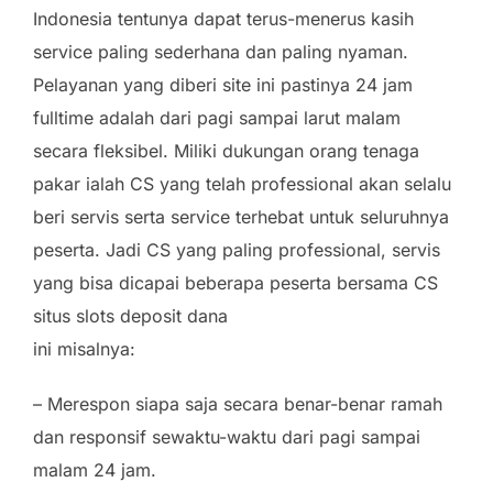
Indonesia tentunya dapat terus-menerus kasih
service paling sederhana dan paling nyaman.
Pelayanan yang diberi site ini pastinya 24 jam
fulltime adalah dari pagi sampai larut malam
secara fleksibel. Miliki dukungan orang tenaga
pakar ialah CS yang telah professional akan selalu
beri servis serta service terhebat untuk seluruhnya
peserta. Jadi CS yang paling professional, servis
yang bisa dicapai beberapa peserta bersama CS
situs slots deposit dana
ini misalnya:
– Merespon siapa saja secara benar-benar ramah
dan responsif sewaktu-waktu dari pagi sampai
malam 24 jam.