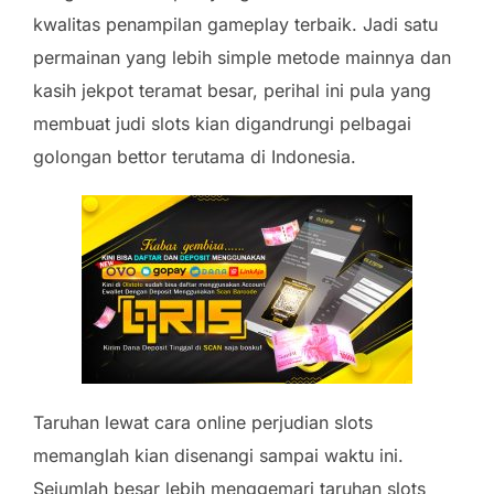
kwalitas penampilan gameplay terbaik. Jadi satu
permainan yang lebih simple metode mainnya dan
kasih jekpot teramat besar, perihal ini pula yang
membuat judi slots kian digandrungi pelbagai
golongan bettor terutama di Indonesia.
Taruhan lewat cara online perjudian slots
memanglah kian disenangi sampai waktu ini.
Sejumlah besar lebih menggemari taruhan slots