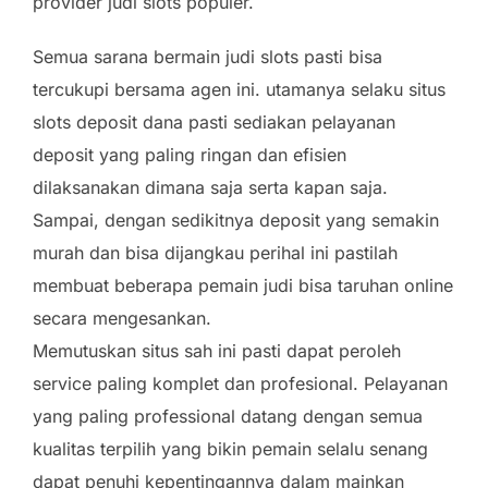
provider judi slots populer.
Semua sarana bermain judi slots pasti bisa
tercukupi bersama agen ini. utamanya selaku situs
slots deposit dana pasti sediakan pelayanan
deposit yang paling ringan dan efisien
dilaksanakan dimana saja serta kapan saja.
Sampai, dengan sedikitnya deposit yang semakin
murah dan bisa dijangkau perihal ini pastilah
membuat beberapa pemain judi bisa taruhan online
secara mengesankan.
Memutuskan situs sah ini pasti dapat peroleh
service paling komplet dan profesional. Pelayanan
yang paling professional datang dengan semua
kualitas terpilih yang bikin pemain selalu senang
dapat penuhi kepentingannya dalam mainkan