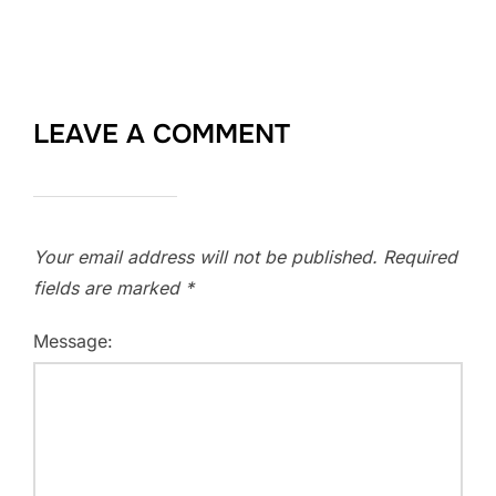
LEAVE A COMMENT
Your email address will not be published.
Required
fields are marked
*
Message: