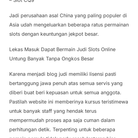
Jadi perusahaan asal China yang paling populer di
Asia udah mengeluarkan beberapa ratus permainan
slots dengan keuntungan jekpot besar.
Lekas Masuk Dapat Bermain Judi Slots Online
Untung Banyak Tanpa Ongkos Besar
Karena menjadi blog judi memiliki lisensi pasti
bertanggung jawa penuh atas semua servis yang
diberi buat beri kepuasan untuk semua anggota.
Pastilah website ini memberinya kursus teristimewa
untuk banyak staff yang hendak terus
mempermudah proses apa saja cuman dalam
perhitungan detik. Terpenting untuk beberapa