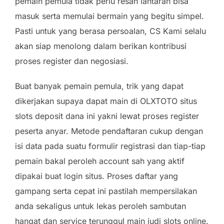
pemain pemula tidak perlu resah lantaran bisa
masuk serta memulai bermain yang begitu simpel.
Pasti untuk yang berasa persoalan, CS Kami selalu
akan siap menolong dalam berikan kontribusi
proses register dan negosiasi.
Buat banyak pemain pemula, trik yang dapat
dikerjakan supaya dapat main di OLXTOTO situs
slots deposit dana ini yakni lewat proses register
peserta anyar. Metode pendaftaran cukup dengan
isi data pada suatu formulir registrasi dan tiap-tiap
pemain bakal peroleh account sah yang aktif
dipakai buat login situs. Proses daftar yang
gampang serta cepat ini pastilah mempersilakan
anda sekaligus untuk lekas peroleh sambutan
hangat dan service terunggul main judi slots online.