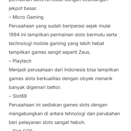
jekpot besar.
– Micro Gaming
Perusahaan yang sudah beriperasi sejak mulai
1994 ini tampilkan permainan slots bermutu serta
technologi mobile gaming yang lebih hebat
tampilkan games sengit seperti Zeus.
– Playtech
Menjadi perusahaan dari Indonesia bisa tampilkan
games slots berkualitas dengan obyek menarik
banyak digemari bettor.
– Slot88
Perusahaan ini sediakan games slots dengan
mengabungkan di antara tehnologi dan perubahan
beri pelayanan slots sangat heboh.
– Slot CQ9