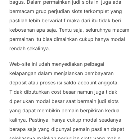
bagus. Dalam permainkan judi slots ini juga ada
bermacam grup perjudian slots terkomplet yang
pastilah lebih bervariatif maka dari itu tidak beri
kebosanan apa saja. Tentu saja, seluruhnya macam
permainan itu bisa dimainkan cukup hanya modal
rendah sekalinya.
Web-site ini udah menyediakan pelbagai
kelapangan dalam menjalankan pembayaran
deposit atau proses isi saldo account anggota.
Tidak dibutuhkan cost besar namun juga tidak
diperlukan modal besar saat bermain judi slots
yang dapat membikin pemain berpikiran kedua
kalinya. Pastinya, hanya cukup modal seadanya
berapa saja yang dipunyai pemain pastilah dapat
selekasnya mainkan perjudian slots yang makin