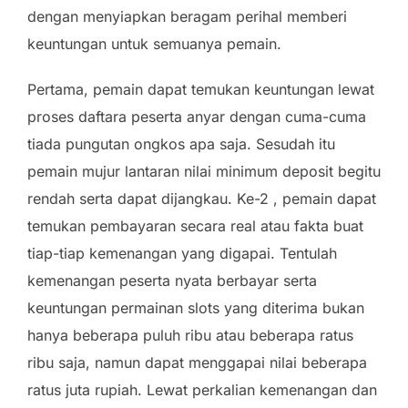
dengan menyiapkan beragam perihal memberi
keuntungan untuk semuanya pemain.
Pertama, pemain dapat temukan keuntungan lewat
proses daftara peserta anyar dengan cuma-cuma
tiada pungutan ongkos apa saja. Sesudah itu
pemain mujur lantaran nilai minimum deposit begitu
rendah serta dapat dijangkau. Ke-2 , pemain dapat
temukan pembayaran secara real atau fakta buat
tiap-tiap kemenangan yang digapai. Tentulah
kemenangan peserta nyata berbayar serta
keuntungan permainan slots yang diterima bukan
hanya beberapa puluh ribu atau beberapa ratus
ribu saja, namun dapat menggapai nilai beberapa
ratus juta rupiah. Lewat perkalian kemenangan dan