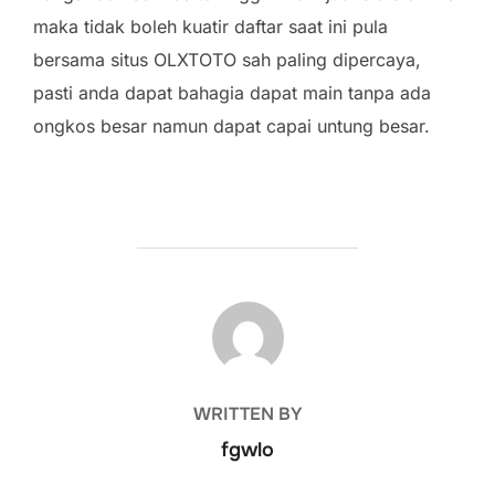
maka tidak boleh kuatir daftar saat ini pula
bersama situs OLXTOTO sah paling dipercaya,
pasti anda dapat bahagia dapat main tanpa ada
ongkos besar namun dapat capai untung besar.
POST AUTHOR
WRITTEN BY
fgwlo