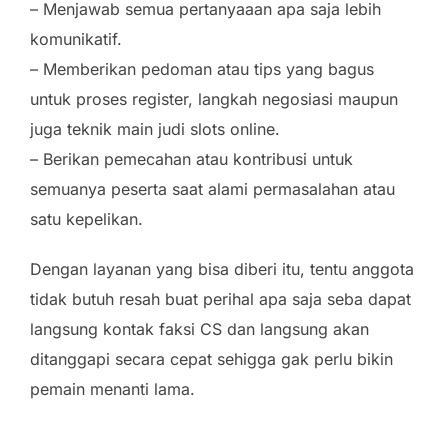
– Menjawab semua pertanyaaan apa saja lebih
komunikatif.
– Memberikan pedoman atau tips yang bagus
untuk proses register, langkah negosiasi maupun
juga teknik main judi slots online.
– Berikan pemecahan atau kontribusi untuk
semuanya peserta saat alami permasalahan atau
satu kepelikan.
Dengan layanan yang bisa diberi itu, tentu anggota
tidak butuh resah buat perihal apa saja seba dapat
langsung kontak faksi CS dan langsung akan
ditanggapi secara cepat sehigga gak perlu bikin
pemain menanti lama.