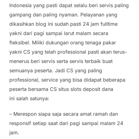
Indonesia yang pasti dapat selalu beri servis paling
gampang dan paling nyaman. Pelayanan yang
dikasihkan blog ini sudah pasti 24 jam fulltime
yakni dari pagi sampai larut malam secara
fleksibel. Miliki dukungan orang tenaga pakar
yakni CS yang telah professional pasti akan terus-
menerus beri servis serta servis terbaik buat
semuanya peserta. Jadi CS yang paling
professional, service yang bisa didapat beberapa
peserta bersama CS situs slots deposit dana
ini salah satunya:
– Merespon siapa saja secara amat ramah dan
responsif setiap saat dari pagi sampai malam 24
jam.