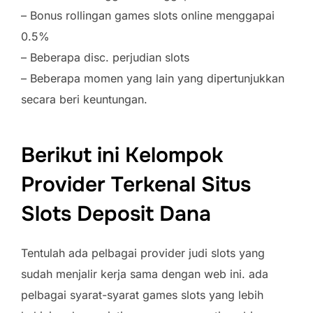
– Bonus rollingan games slots online menggapai
0.5%
– Beberapa disc. perjudian slots
– Beberapa momen yang lain yang dipertunjukkan
secara beri keuntungan.
Berikut ini Kelompok
Provider Terkenal Situs
Slots Deposit Dana
Tentulah ada pelbagai provider judi slots yang
sudah menjalir kerja sama dengan web ini. ada
pelbagai syarat-syarat games slots yang lebih