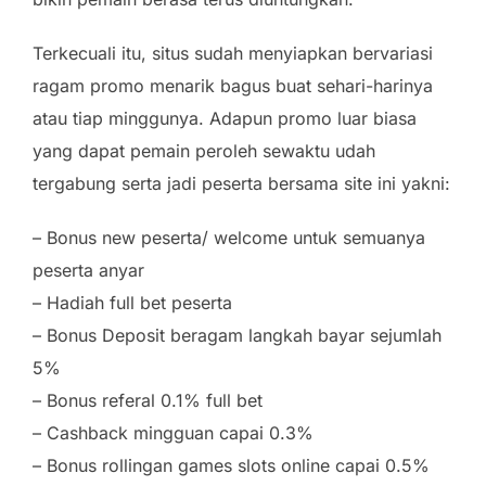
Terkecuali itu, situs sudah menyiapkan bervariasi
ragam promo menarik bagus buat sehari-harinya
atau tiap minggunya. Adapun promo luar biasa
yang dapat pemain peroleh sewaktu udah
tergabung serta jadi peserta bersama site ini yakni:
– Bonus new peserta/ welcome untuk semuanya
peserta anyar
– Hadiah full bet peserta
– Bonus Deposit beragam langkah bayar sejumlah
5%
– Bonus referal 0.1% full bet
– Cashback mingguan capai 0.3%
– Bonus rollingan games slots online capai 0.5%