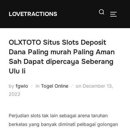
Skip
Search
to
LOVETRACTIONS
TOGGLE
for:
content
OLXTOTO Situs Slots Deposit
Dana Paling murah Paling Aman
Sah Dapat dipercaya Seberang
Ulu Ii
Posted
by
fgwlo
in
Togel Online
on
December 13,
on
2022
Perjudian slots tak lain sebagai arena taruhan
berkelas yang banyak diminati pelbagai golongan