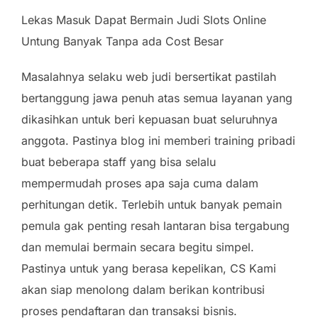
Lekas Masuk Dapat Bermain Judi Slots Online
Untung Banyak Tanpa ada Cost Besar
Masalahnya selaku web judi bersertikat pastilah
bertanggung jawa penuh atas semua layanan yang
dikasihkan untuk beri kepuasan buat seluruhnya
anggota. Pastinya blog ini memberi training pribadi
buat beberapa staff yang bisa selalu
mempermudah proses apa saja cuma dalam
perhitungan detik. Terlebih untuk banyak pemain
pemula gak penting resah lantaran bisa tergabung
dan memulai bermain secara begitu simpel.
Pastinya untuk yang berasa kepelikan, CS Kami
akan siap menolong dalam berikan kontribusi
proses pendaftaran dan transaksi bisnis.