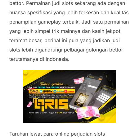
bettor. Permainan judi slots sekarang ada dengan
nuansa spesifikasi yang lebih terkesan dan kualitas
penampilan gameplay terbaik. Jadi satu permainan
yang lebih simpel trik mainnya dan kasih jekpot
teramat besar, perihal ini pula yang jadikan judi
slots lebih digandrungi pelbagai golongan bettor
terutamanya di Indonesia.
Taruhan lewat cara online perjudian slots