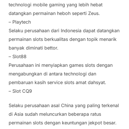
technologi mobile gaming yang lebih hebat
datangkan permainan heboh seperti Zeus.
– Playtech
Selaku perusahaan dari Indonesia dapat datangkan
permainan slots berkualitas dengan topik menarik
banyak diminati bettor.
– Slot88
Perusahaan ini menyiapkan games slots dengan
mengabungkan di antara technologi dan
pembaruan kasih service slots amat dahsyat.
– Slot CQ9
Selaku perusahaan asal China yang paling terkenal
di Asia sudah meluncurkan beberapa ratus
permainan slots dengan keuntungan jekpot besar.