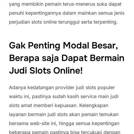
yang membikin pemain terus-menerus suka dapat
penuhi kepentingannya dalam mainkan semua jenis
perjudian slots online terunggul serta terpenting.
Gak Penting Modal Besar,
Berapa saja Dapat Bermain
Judi Slots Online!
Adanya kedatangan provider judi slots populer
waktu ini, pastinya sudah kasih service main judi
slots amat memberi kepuasan. Kelengkapan
layanan bermain judi slots akan pemain temukan
bersama web-site ini, hingga semua kepentingan
beberapa pemain pastinya bisa tercukupi dengan