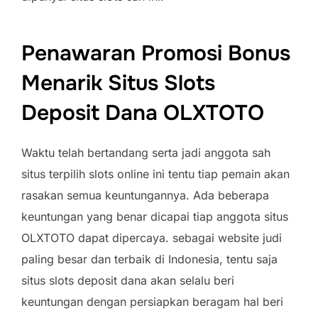
Penawaran Promosi Bonus
Menarik Situs Slots
Deposit Dana OLXTOTO
Waktu telah bertandang serta jadi anggota sah
situs terpilih slots online ini tentu tiap pemain akan
rasakan semua keuntungannya. Ada beberapa
keuntungan yang benar dicapai tiap anggota situs
OLXTOTO dapat dipercaya. sebagai website judi
paling besar dan terbaik di Indonesia, tentu saja
situs slots deposit dana akan selalu beri
keuntungan dengan persiapkan beragam hal beri