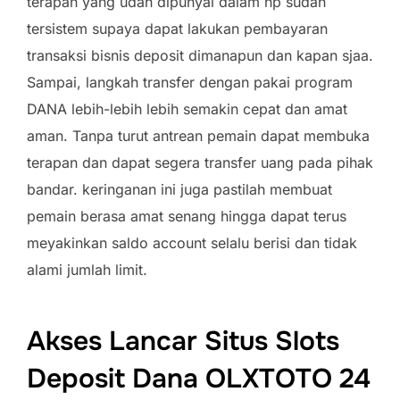
terapan yang udah dipunyai dalam hp sudah
tersistem supaya dapat lakukan pembayaran
transaksi bisnis deposit dimanapun dan kapan sjaa.
Sampai, langkah transfer dengan pakai program
DANA lebih-lebih lebih semakin cepat dan amat
aman. Tanpa turut antrean pemain dapat membuka
terapan dan dapat segera transfer uang pada pihak
bandar. keringanan ini juga pastilah membuat
pemain berasa amat senang hingga dapat terus
meyakinkan saldo account selalu berisi dan tidak
alami jumlah limit.
Akses Lancar Situs Slots
Deposit Dana OLXTOTO 24