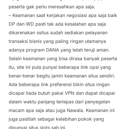
peserta gak perlu meresahkan apa saja.
– Keamanan saat kerjakan negosiasi apa saja baik
DP dan WD pasti tak ada kesalahan apa saja
dikarenakan ssitus sudah sediakan pelayanan
transaksi bisnis yang paling ringan utamanya
adanya program DANA yang telah teruji aman.
Selain keamanan yang bisa dirasa banyak peserta
itu, site ini pula punyai beberapa link opsi yang
benar-benar begitu jamin keamanan situs sendiri.
Ada beberapa link preferensi bikin situs ringan
dicapai tiada butuh pakai VPN dan dapat dicapai
dalam waktu panjang terlepas dari penyegelan
macam apa saja atau juga Nawala. Keamanan ini
juga pastilah sebagai kelebihan pokok yang
dipunyai situs slots sah ini.