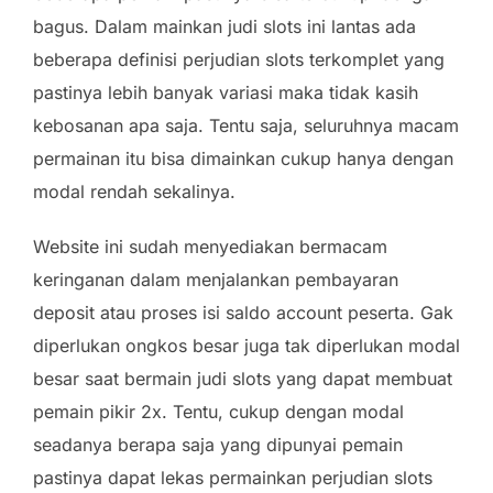
bagus. Dalam mainkan judi slots ini lantas ada
beberapa definisi perjudian slots terkomplet yang
pastinya lebih banyak variasi maka tidak kasih
kebosanan apa saja. Tentu saja, seluruhnya macam
permainan itu bisa dimainkan cukup hanya dengan
modal rendah sekalinya.
Website ini sudah menyediakan bermacam
keringanan dalam menjalankan pembayaran
deposit atau proses isi saldo account peserta. Gak
diperlukan ongkos besar juga tak diperlukan modal
besar saat bermain judi slots yang dapat membuat
pemain pikir 2x. Tentu, cukup dengan modal
seadanya berapa saja yang dipunyai pemain
pastinya dapat lekas permainkan perjudian slots