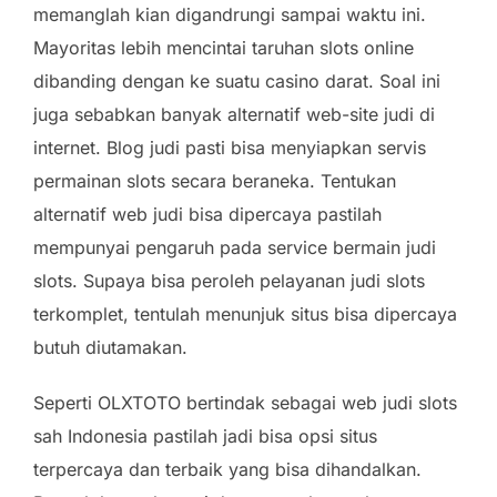
memanglah kian digandrungi sampai waktu ini.
Mayoritas lebih mencintai taruhan slots online
dibanding dengan ke suatu casino darat. Soal ini
juga sebabkan banyak alternatif web-site judi di
internet. Blog judi pasti bisa menyiapkan servis
permainan slots secara beraneka. Tentukan
alternatif web judi bisa dipercaya pastilah
mempunyai pengaruh pada service bermain judi
slots. Supaya bisa peroleh pelayanan judi slots
terkomplet, tentulah menunjuk situs bisa dipercaya
butuh diutamakan.
Seperti OLXTOTO bertindak sebagai web judi slots
sah Indonesia pastilah jadi bisa opsi situs
terpercaya dan terbaik yang bisa dihandalkan.