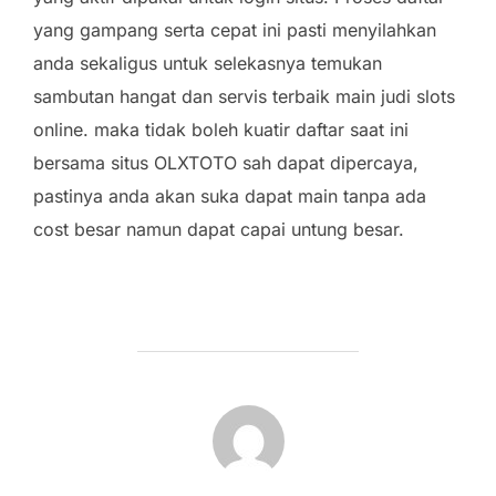
yang gampang serta cepat ini pasti menyilahkan
anda sekaligus untuk selekasnya temukan
sambutan hangat dan servis terbaik main judi slots
online. maka tidak boleh kuatir daftar saat ini
bersama situs OLXTOTO sah dapat dipercaya,
pastinya anda akan suka dapat main tanpa ada
cost besar namun dapat capai untung besar.
POST AUTHOR