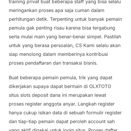
training privat buat beberapa staff yang bisa selalu
meringankan proses apa saja cuman dalam
perhitungan detik. Terpenting untuk banyak pemain
pemula gak penting risau karena bisa tergabung
serta mulai main yang benar-benar simpel. Pastilah
untuk yang berasa persoalan, CS Kami selalu akan
siap menolong dalam memberinya kontribusi
proses pendaftaran dan transaksi bisnis.
Buat beberapa pemain pemula, trik yang dapat
dikerjakan supaya dapat bermain di OLXTOTO
situs slots deposit dana ini merupakan lewat
proses register anggota anyar. Langkah register
hanya cukup isikan data di sebuah formulir register
dan tiap-tiap pemain dapat peroleh account sah
yang aktif dipakai untuk login situs. Proses daftar