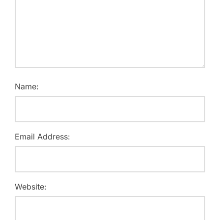
Name:
Email Address:
Website: