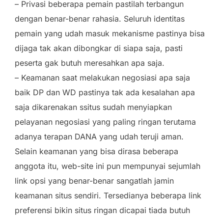
– Privasi beberapa pemain pastilah terbangun
dengan benar-benar rahasia. Seluruh identitas
pemain yang udah masuk mekanisme pastinya bisa
dijaga tak akan dibongkar di siapa saja, pasti
peserta gak butuh meresahkan apa saja.
– Keamanan saat melakukan negosiasi apa saja
baik DP dan WD pastinya tak ada kesalahan apa
saja dikarenakan ssitus sudah menyiapkan
pelayanan negosiasi yang paling ringan terutama
adanya terapan DANA yang udah teruji aman.
Selain keamanan yang bisa dirasa beberapa
anggota itu, web-site ini pun mempunyai sejumlah
link opsi yang benar-benar sangatlah jamin
keamanan situs sendiri. Tersedianya beberapa link
preferensi bikin situs ringan dicapai tiada butuh