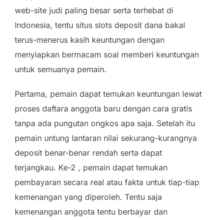
web-site judi paling besar serta terhebat di
Indonesia, tentu situs slots deposit dana bakal
terus-menerus kasih keuntungan dengan
menyiapkan bermacam soal memberi keuntungan
untuk semuanya pemain.
Pertama, pemain dapat temukan keuntungan lewat
proses daftara anggota baru dengan cara gratis
tanpa ada pungutan ongkos apa saja. Setelah itu
pemain untung lantaran nilai sekurang-kurangnya
deposit benar-benar rendah serta dapat
terjangkau. Ke-2 , pemain dapat temukan
pembayaran secara real atau fakta untuk tiap-tiap
kemenangan yang diperoleh. Tentu saja
kemenangan anggota tentu berbayar dan