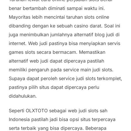
benar bertambah diminati sampai waktu ini.
Mayoritas lebih mencintai taruhan slots online
dibanding dengan ke sebuah casino darat. Soal ini
juga menimbulkan jumlahnya alternatif blog judi di
internet. Web judi pastinya bisa menyiapkan servis
games slots secara bermacam. Memastikan
alternatif web judi dapat dipercaya pastilah
memiliki pengaruh pada service main judi slots.
Supaya dapat peroleh service judi slots terkomplet,
pastinya pilih situs dapat dipercaya perlu
didahulukan.
Seperti OLXTOTO sebagai web judi slots sah
Indonesia pastilah jadi bisa opsi situs terpercaya
serta terbaik yang bisa dipercaya. Beberapa