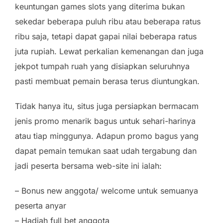
keuntungan games slots yang diterima bukan
sekedar beberapa puluh ribu atau beberapa ratus
ribu saja, tetapi dapat gapai nilai beberapa ratus
juta rupiah. Lewat perkalian kemenangan dan juga
jekpot tumpah ruah yang disiapkan seluruhnya
pasti membuat pemain berasa terus diuntungkan.
Tidak hanya itu, situs juga persiapkan bermacam
jenis promo menarik bagus untuk sehari-harinya
atau tiap minggunya. Adapun promo bagus yang
dapat pemain temukan saat udah tergabung dan
jadi peserta bersama web-site ini ialah:
– Bonus new anggota/ welcome untuk semuanya
peserta anyar
– Hadiah full bet anggota