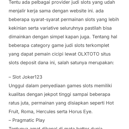
Tentu ada pelbagai provider judi slots yang udah
menjalir kerja sama dengan website ini. ada
beberapa syarat-syarat permainan slots yang lebih
kekinian serta variative seluruhnya pastilah bisa
dimainkan dengan simpel kapan juga. Tentang hal
beberapa category game judi slots terkomplet
yang dapat pemain cicipi lewat OLXTOTO situs
slots deposit dana ini, salah satunya merupakan:
– Slot Joker123
Unggul dalam penyediaan games slots memiliki
kualitas dengan jekpot tinggi sampai beberapa
ratus juta, permainan yang disiapkan seperti Hot
Fruit, Roma, Hercules serta Horus Eye.
– Pragmatic Play
Tentunya amat dikenal di mata bettor dunia