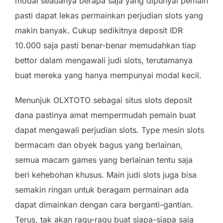
modal seadanya berapa saja yang dipunyai pemain
pasti dapat lekas permainkan perjudian slots yang
makin banyak. Cukup sedikitnya deposit IDR
10.000 saja pasti benar-benar memudahkan tiap
bettor dalam mengawali judi slots, terutamanya
buat mereka yang hanya mempunyai modal kecil.
Menunjuk OLXTOTO sebagai situs slots deposit
dana pastinya amat mempermudah pemain buat
dapat mengawali perjudian slots. Type mesin slots
bermacam dan obyek bagus yang berlainan,
semua macam games yang berlainan tentu saja
beri kehebohan khusus. Main judi slots juga bisa
semakin ringan untuk beragam permainan ada
dapat dimainkan dengan cara berganti-gantian.
Terus, tak akan ragu-ragu buat siapa-siapa saja