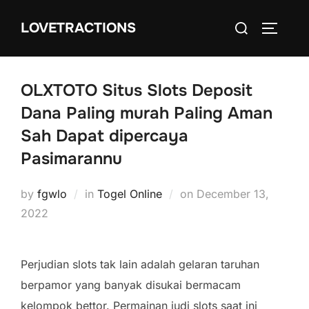
Skip
Search
LOVETRACTIONS
to
TOGGLE
for:
content
OLXTOTO Situs Slots Deposit
Dana Paling murah Paling Aman
Sah Dapat dipercaya
Pasimarannu
Posted
by
fgwlo
in
Togel Online
on
December 13,
on
2022
Perjudian slots tak lain adalah gelaran taruhan
berpamor yang banyak disukai bermacam
kelompok bettor. Permainan judi slots saat ini