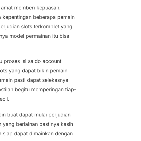
ots amat memberi kepuasan.
ua kepentingan beberapa pemain
perjudian slots terkomplet yang
uhnya model permainan itu bisa
 proses isi saldo account
lots yang dapat bikin pemain
emain pasti dapat selekasnya
stilah begitu memperingan tiap-
cil.
n buat dapat mulai perjudian
 yang berlainan pastinya kasih
n siap dapat dimainkan dengan