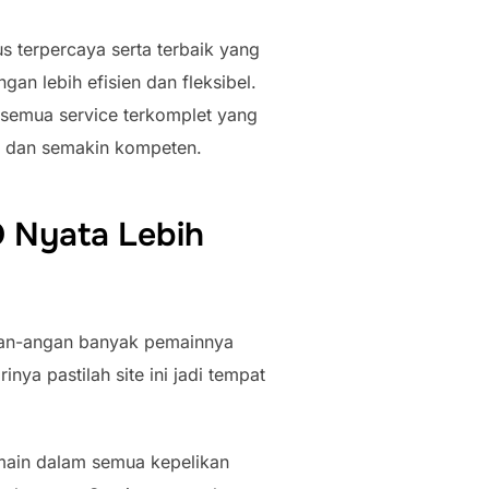
us terpercaya serta terbaik yang
an lebih efisien dan fleksibel.
s semua service terkomplet yang
et dan semakin kompeten.
O Nyata Lebih
ngan-angan banyak pemainnya
ya pastilah site ini jadi tempat
emain dalam semua kepelikan