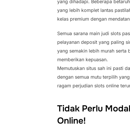
yang dihadapi. Beberapa betaruh
yang lebih komplet lantas pastil
kelas premium dengan mendatang
Semua sarana main judi slots pas
pelayanan deposit yang paling si
yang semakin lebih murah serta bi
memberikan kepuasan.
Memutuskan situs sah ini pasti d
dengan semua mutu terpilih yan
ragam perjudian slots online teru
Tidak Perlu Modal
Online!