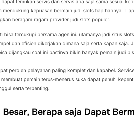
 dapat temukan servis dan servis apa saja sama sesuai kep
ah mendukung kepuasan bermain judi slots tiap harinya. Tia
kan beragam ragam provider judi slots populer.
ti bisa tercukupi bersama agen ini. utamanya jadi situs slo
mpel dan efisien dikerjakan dimana saja serta kapan saja. 
sa dijangkau soal ini pastinya bikin banyak pemain judi bi
apat peroleh pelayanan paling komplet dan kapabel. Servic
g membuat pemain terus-menerus suka dapat penuhi kepen
nggul serta terpenting.
 Besar, Berapa saja Dapat Berm