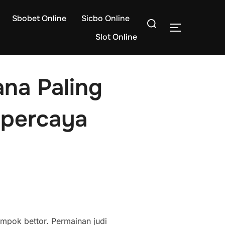
Search
Sbobet Online
Sicbo Online
TOGGLE S
for:
Slot Online
na Paling
ipercaya
ompok bettor. Permainan judi