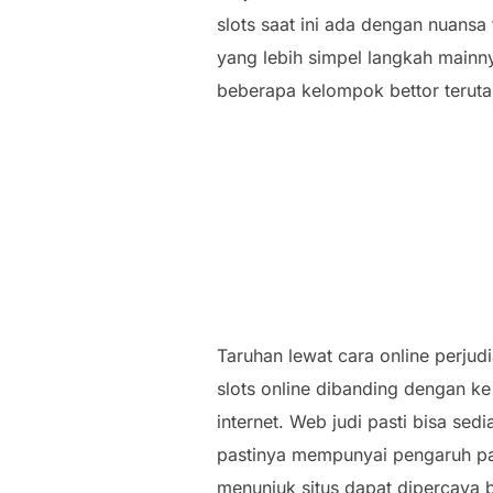
slots saat ini ada dengan nuansa
yang lebih simpel langkah mainnya
beberapa kelompok bettor teruta
Taruhan lewat cara online perjudi
slots online dibanding dengan ke
internet. Web judi pasti bisa se
pastinya mempunyai pengaruh pada
menunjuk situs dapat dipercaya 