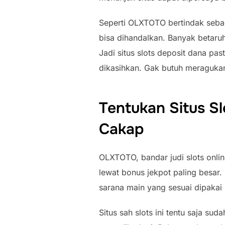
Seperti OLXTOTO bertindak sebaga
bisa dihandalkan. Banyak betaruh 
Jadi situs slots deposit dana pa
dikasihkan. Gak butuh meragukan
Tentukan Situs S
Cakap
OLXTOTO, bandar judi slots onli
lewat bonus jekpot paling besar. 
sarana main yang sesuai dipakai
Situs sah slots ini tentu saja s