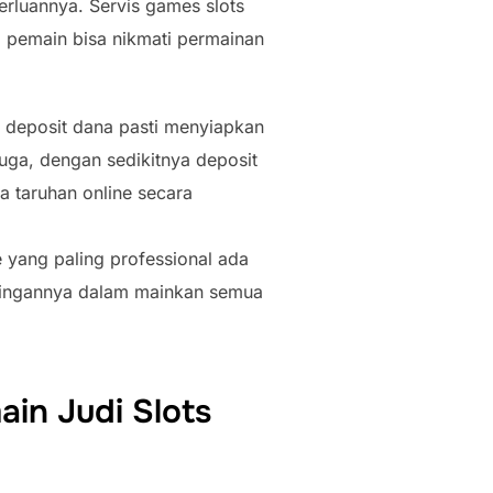
erluannya. Servis games slots
p pemain bisa nikmati permainan
ts deposit dana pasti menyiapkan
Juga, dengan sedikitnya deposit
sa taruhan online secara
e yang paling professional ada
tingannya dalam mainkan semua
ain Judi Slots