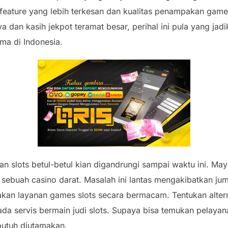
 feature yang lebih terkesan dan kualitas penampakan gamep
 dan kasih jekpot teramat besar, perihal ini pula yang jadik
ma di Indonesia.
an slots betul-betul kian digandrungi sampai waktu ini. May
 sebuah casino darat. Masalah ini lantas mengakibatkan jum
diakan layanan games slots secara bermacam. Tentukan altern
 servis bermain judi slots. Supaya bisa temukan pelayanan
butuh diutamakan.