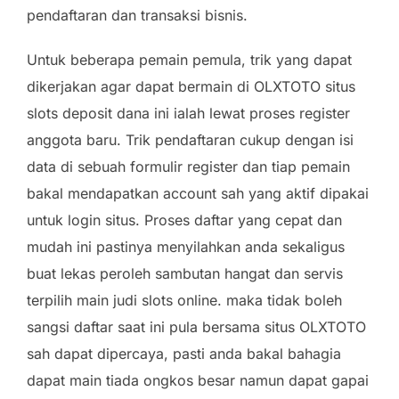
pendaftaran dan transaksi bisnis.
Untuk beberapa pemain pemula, trik yang dapat
dikerjakan agar dapat bermain di OLXTOTO situs
slots deposit dana ini ialah lewat proses register
anggota baru. Trik pendaftaran cukup dengan isi
data di sebuah formulir register dan tiap pemain
bakal mendapatkan account sah yang aktif dipakai
untuk login situs. Proses daftar yang cepat dan
mudah ini pastinya menyilahkan anda sekaligus
buat lekas peroleh sambutan hangat dan servis
terpilih main judi slots online. maka tidak boleh
sangsi daftar saat ini pula bersama situs OLXTOTO
sah dapat dipercaya, pasti anda bakal bahagia
dapat main tiada ongkos besar namun dapat gapai