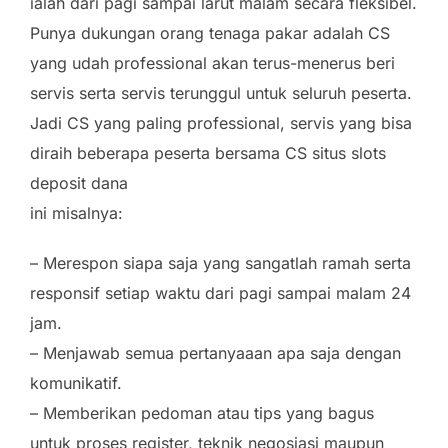
ialah dari pagi sampai larut malam secara fleksibel.
Punya dukungan orang tenaga pakar adalah CS
yang udah professional akan terus-menerus beri
servis serta servis terunggul untuk seluruh peserta.
Jadi CS yang paling professional, servis yang bisa
diraih beberapa peserta bersama CS situs slots
deposit dana
ini misalnya:
– Merespon siapa saja yang sangatlah ramah serta
responsif setiap waktu dari pagi sampai malam 24
jam.
– Menjawab semua pertanyaaan apa saja dengan
komunikatif.
– Memberikan pedoman atau tips yang bagus
untuk proses register, teknik negosiasi maupun