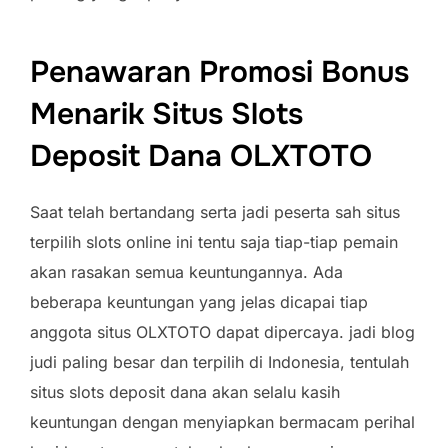
Penawaran Promosi Bonus
Menarik Situs Slots
Deposit Dana OLXTOTO
Saat telah bertandang serta jadi peserta sah situs
terpilih slots online ini tentu saja tiap-tiap pemain
akan rasakan semua keuntungannya. Ada
beberapa keuntungan yang jelas dicapai tiap
anggota situs OLXTOTO dapat dipercaya. jadi blog
judi paling besar dan terpilih di Indonesia, tentulah
situs slots deposit dana akan selalu kasih
keuntungan dengan menyiapkan bermacam perihal