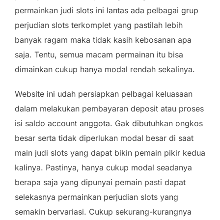
permainkan judi slots ini lantas ada pelbagai grup
perjudian slots terkomplet yang pastilah lebih
banyak ragam maka tidak kasih kebosanan apa
saja. Tentu, semua macam permainan itu bisa
dimainkan cukup hanya modal rendah sekalinya.
Website ini udah persiapkan pelbagai keluasaan
dalam melakukan pembayaran deposit atau proses
isi saldo account anggota. Gak dibutuhkan ongkos
besar serta tidak diperlukan modal besar di saat
main judi slots yang dapat bikin pemain pikir kedua
kalinya. Pastinya, hanya cukup modal seadanya
berapa saja yang dipunyai pemain pasti dapat
selekasnya permainkan perjudian slots yang
semakin bervariasi. Cukup sekurang-kurangnya