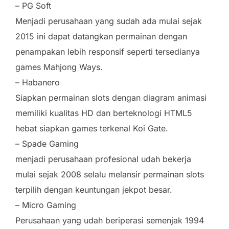
– PG Soft
Menjadi perusahaan yang sudah ada mulai sejak
2015 ini dapat datangkan permainan dengan
penampakan lebih responsif seperti tersedianya
games Mahjong Ways.
– Habanero
Siapkan permainan slots dengan diagram animasi
memiliki kualitas HD dan berteknologi HTML5
hebat siapkan games terkenal Koi Gate.
– Spade Gaming
menjadi perusahaan profesional udah bekerja
mulai sejak 2008 selalu melansir permainan slots
terpilih dengan keuntungan jekpot besar.
– Micro Gaming
Perusahaan yang udah beriperasi semenjak 1994