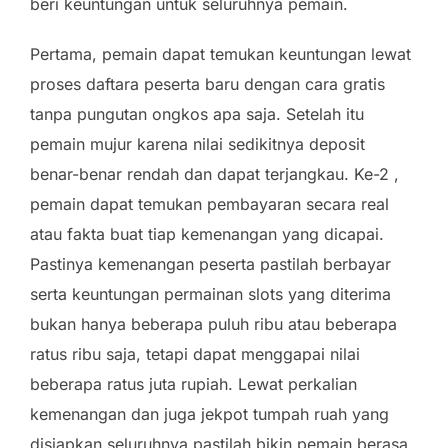
beri keuntungan untuk seluruhnya pemain.
Pertama, pemain dapat temukan keuntungan lewat
proses daftara peserta baru dengan cara gratis
tanpa pungutan ongkos apa saja. Setelah itu
pemain mujur karena nilai sedikitnya deposit
benar-benar rendah dan dapat terjangkau. Ke-2 ,
pemain dapat temukan pembayaran secara real
atau fakta buat tiap kemenangan yang dicapai.
Pastinya kemenangan peserta pastilah berbayar
serta keuntungan permainan slots yang diterima
bukan hanya beberapa puluh ribu atau beberapa
ratus ribu saja, tetapi dapat menggapai nilai
beberapa ratus juta rupiah. Lewat perkalian
kemenangan dan juga jekpot tumpah ruah yang
disiapkan seluruhnya pastilah bikin pemain berasa