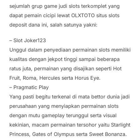
sejumlah grup game judi slots terkomplet yang
dapat pemain cicipi lewat OLXTOTO situs slots
deposit dana ini, salah satunya yakni:
– Slot Joker123
Unggul dalam penyediaan permainan slots memiliki
kualitas dengan jekpot tinggi sampai beberapa
ratus juta, permainan yang disajikan seperti Hot
Fruit, Roma, Hercules serta Horus Eye.
– Pragmatic Play
Yang pasti begitu terkenal di mata bettor dunia jadi
perusahaan yang menyiapkan permainan slots
dengan mutu gameplay terunggul serta visual
kekinian, macam permainan tersohor yaitu Starlight
Princess, Gates of Olympus serta Sweet Bonanza.