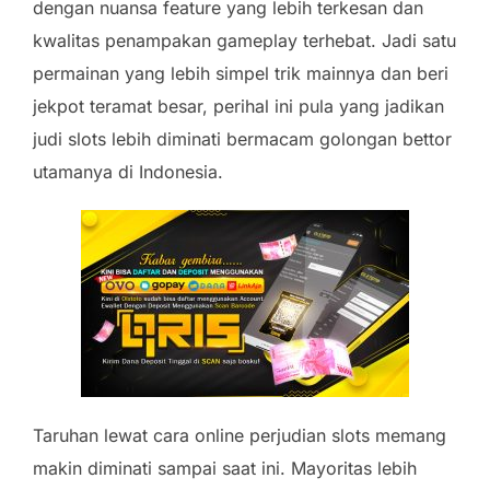
dengan nuansa feature yang lebih terkesan dan
kwalitas penampakan gameplay terhebat. Jadi satu
permainan yang lebih simpel trik mainnya dan beri
jekpot teramat besar, perihal ini pula yang jadikan
judi slots lebih diminati bermacam golongan bettor
utamanya di Indonesia.
Taruhan lewat cara online perjudian slots memang
makin diminati sampai saat ini. Mayoritas lebih