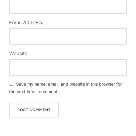
Email Address:
Website:
Save my name, email, and website in this browser for
the next time I comment.