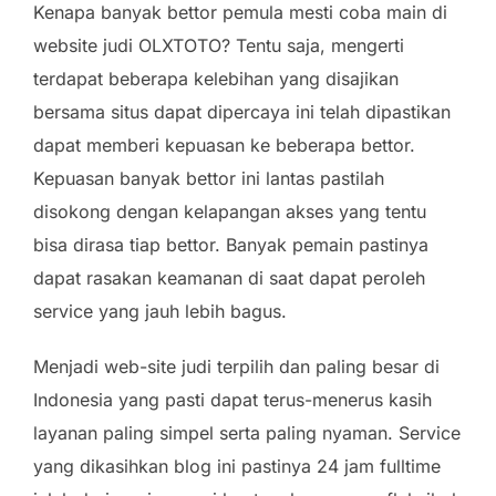
Kenapa banyak bettor pemula mesti coba main di
website judi OLXTOTO? Tentu saja, mengerti
terdapat beberapa kelebihan yang disajikan
bersama situs dapat dipercaya ini telah dipastikan
dapat memberi kepuasan ke beberapa bettor.
Kepuasan banyak bettor ini lantas pastilah
disokong dengan kelapangan akses yang tentu
bisa dirasa tiap bettor. Banyak pemain pastinya
dapat rasakan keamanan di saat dapat peroleh
service yang jauh lebih bagus.
Menjadi web-site judi terpilih dan paling besar di
Indonesia yang pasti dapat terus-menerus kasih
layanan paling simpel serta paling nyaman. Service
yang dikasihkan blog ini pastinya 24 jam fulltime