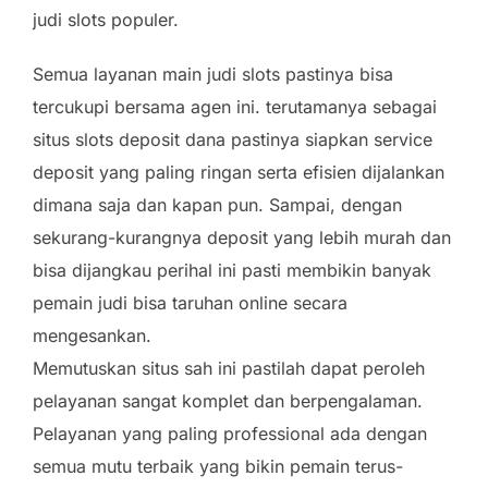
judi slots populer.
Semua layanan main judi slots pastinya bisa
tercukupi bersama agen ini. terutamanya sebagai
situs slots deposit dana pastinya siapkan service
deposit yang paling ringan serta efisien dijalankan
dimana saja dan kapan pun. Sampai, dengan
sekurang-kurangnya deposit yang lebih murah dan
bisa dijangkau perihal ini pasti membikin banyak
pemain judi bisa taruhan online secara
mengesankan.
Memutuskan situs sah ini pastilah dapat peroleh
pelayanan sangat komplet dan berpengalaman.
Pelayanan yang paling professional ada dengan
semua mutu terbaik yang bikin pemain terus-