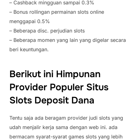
– Cashback mingguan sampai 0.3%
– Bonus rollingan permainan slots online
menggapai 0.5%
– Beberapa disc. perjudian slots
– Beberapa momen yang lain yang digelar secara
beri keuntungan.
Berikut ini Himpunan
Provider Populer Situs
Slots Deposit Dana
Tentu saja ada beragam provider judi slots yang
udah menjalir kerja sama dengan web ini. ada
bermacam syarat-syarat games slots yang lebih