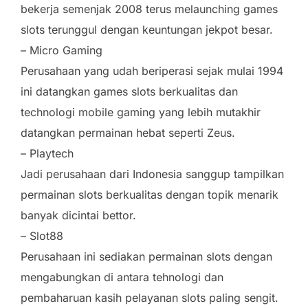
bekerja semenjak 2008 terus melaunching games
slots terunggul dengan keuntungan jekpot besar.
– Micro Gaming
Perusahaan yang udah beriperasi sejak mulai 1994
ini datangkan games slots berkualitas dan
technologi mobile gaming yang lebih mutakhir
datangkan permainan hebat seperti Zeus.
– Playtech
Jadi perusahaan dari Indonesia sanggup tampilkan
permainan slots berkualitas dengan topik menarik
banyak dicintai bettor.
– Slot88
Perusahaan ini sediakan permainan slots dengan
mengabungkan di antara tehnologi dan
pembaharuan kasih pelayanan slots paling sengit.