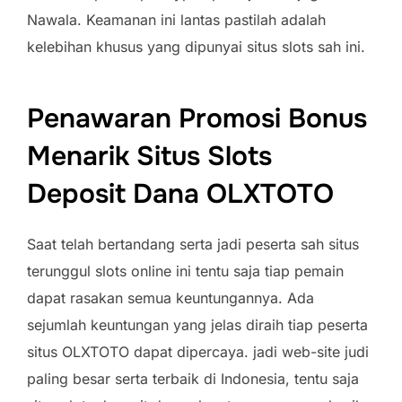
Nawala. Keamanan ini lantas pastilah adalah
kelebihan khusus yang dipunyai situs slots sah ini.
Penawaran Promosi Bonus
Menarik Situs Slots
Deposit Dana OLXTOTO
Saat telah bertandang serta jadi peserta sah situs
terunggul slots online ini tentu saja tiap pemain
dapat rasakan semua keuntungannya. Ada
sejumlah keuntungan yang jelas diraih tiap peserta
situs OLXTOTO dapat dipercaya. jadi web-site judi
paling besar serta terbaik di Indonesia, tentu saja