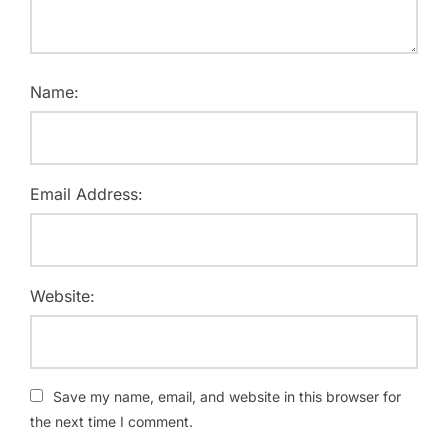
Name:
Email Address:
Website:
Save my name, email, and website in this browser for
the next time I comment.