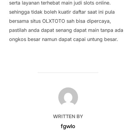
serta layanan terhebat main judi slots online.
sehingga tidak boleh kuatir daftar saat ini pula
bersama situs OLXTOTO sah bisa dipercaya,
pastilah anda dapat senang dapat main tanpa ada
ongkos besar namun dapat capai untung besar.
POST AUTHOR
WRITTEN BY
fgwlo