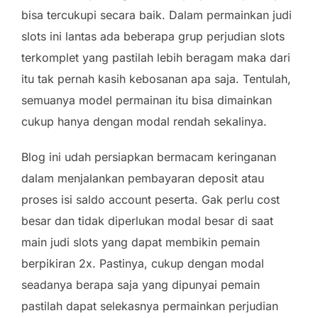
bisa tercukupi secara baik. Dalam permainkan judi
slots ini lantas ada beberapa grup perjudian slots
terkomplet yang pastilah lebih beragam maka dari
itu tak pernah kasih kebosanan apa saja. Tentulah,
semuanya model permainan itu bisa dimainkan
cukup hanya dengan modal rendah sekalinya.
Blog ini udah persiapkan bermacam keringanan
dalam menjalankan pembayaran deposit atau
proses isi saldo account peserta. Gak perlu cost
besar dan tidak diperlukan modal besar di saat
main judi slots yang dapat membikin pemain
berpikiran 2x. Pastinya, cukup dengan modal
seadanya berapa saja yang dipunyai pemain
pastilah dapat selekasnya permainkan perjudian