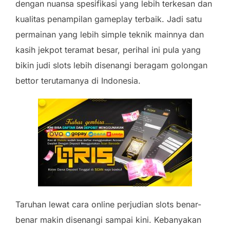
dengan nuansa spesifikasi yang lebih terkesan dan
kualitas penampilan gameplay terbaik. Jadi satu
permainan yang lebih simple teknik mainnya dan
kasih jekpot teramat besar, perihal ini pula yang
bikin judi slots lebih disenangi beragam golongan
bettor terutamanya di Indonesia.
Taruhan lewat cara online perjudian slots benar-
benar makin disenangi sampai kini. Kebanyakan