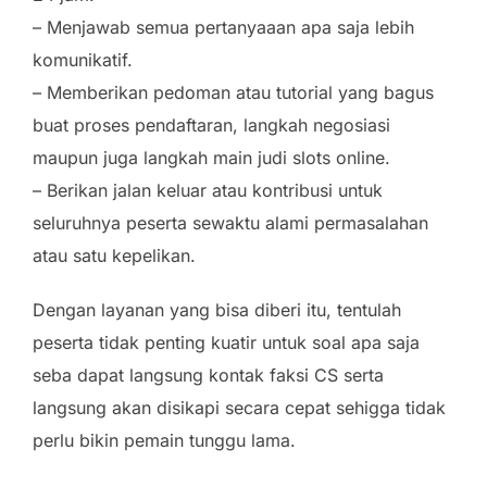
– Menjawab semua pertanyaaan apa saja lebih
komunikatif.
– Memberikan pedoman atau tutorial yang bagus
buat proses pendaftaran, langkah negosiasi
maupun juga langkah main judi slots online.
– Berikan jalan keluar atau kontribusi untuk
seluruhnya peserta sewaktu alami permasalahan
atau satu kepelikan.
Dengan layanan yang bisa diberi itu, tentulah
peserta tidak penting kuatir untuk soal apa saja
seba dapat langsung kontak faksi CS serta
langsung akan disikapi secara cepat sehigga tidak
perlu bikin pemain tunggu lama.