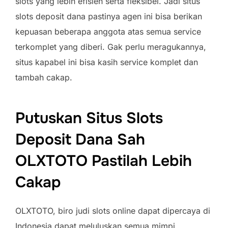
slots yang lebih efisien serta fleksibel. Jadi situs
slots deposit dana pastinya agen ini bisa berikan
kepuasan beberapa anggota atas semua service
terkomplet yang diberi. Gak perlu meragukannya,
situs kapabel ini bisa kasih service komplet dan
tambah cakap.
Putuskan Situs Slots
Deposit Dana Sah
OLXTOTO Pastilah Lebih
Cakap
OLXTOTO, biro judi slots online dapat dipercaya di
Indonesia dapat meluluskan semua mimpi