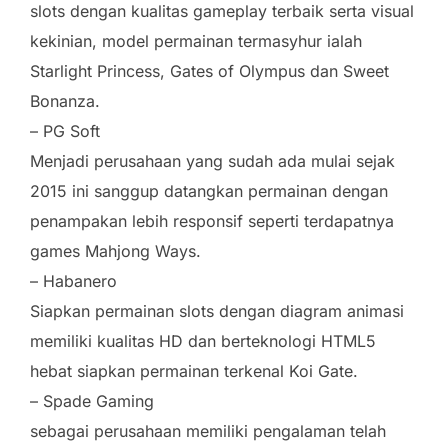
slots dengan kualitas gameplay terbaik serta visual
kekinian, model permainan termasyhur ialah
Starlight Princess, Gates of Olympus dan Sweet
Bonanza.
– PG Soft
Menjadi perusahaan yang sudah ada mulai sejak
2015 ini sanggup datangkan permainan dengan
penampakan lebih responsif seperti terdapatnya
games Mahjong Ways.
– Habanero
Siapkan permainan slots dengan diagram animasi
memiliki kualitas HD dan berteknologi HTML5
hebat siapkan permainan terkenal Koi Gate.
– Spade Gaming
sebagai perusahaan memiliki pengalaman telah