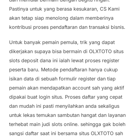
Pastinya untuk yang berasa kesukaran, CS Kami
akan tetap siap menolong dalam memberinya
kontribusi proses pendaftaran dan transaksi bisnis.
Untuk banyak pemain pemula, trik yang dapat
dikerjakan supaya bisa bermain di OLXTOTO situs
slots deposit dana ini ialah lewat proses register
peserta baru. Metode pendaftaran hanya cukup
isikan data di sebuah formulir register dan tiap
pemain akan mendapatkan account sah yang aktif
dipakai buat login situs. Proses daftar yang cepat
dan mudah ini pasti menyilahkan anda sekaligus
untuk lekas temukan sambutan hangat dan layanan
terhebat main judi slots online. sehingga gak boleh
sangsi daftar saat ini bersama situs OLXTOTO sah