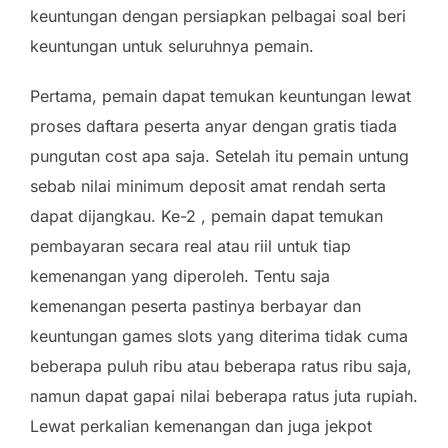
keuntungan dengan persiapkan pelbagai soal beri
keuntungan untuk seluruhnya pemain.
Pertama, pemain dapat temukan keuntungan lewat
proses daftara peserta anyar dengan gratis tiada
pungutan cost apa saja. Setelah itu pemain untung
sebab nilai minimum deposit amat rendah serta
dapat dijangkau. Ke-2 , pemain dapat temukan
pembayaran secara real atau riil untuk tiap
kemenangan yang diperoleh. Tentu saja
kemenangan peserta pastinya berbayar dan
keuntungan games slots yang diterima tidak cuma
beberapa puluh ribu atau beberapa ratus ribu saja,
namun dapat gapai nilai beberapa ratus juta rupiah.
Lewat perkalian kemenangan dan juga jekpot