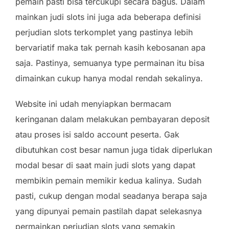
pemain pasti bisa tercukupi secara bagus. Dalam
mainkan judi slots ini juga ada beberapa definisi
perjudian slots terkomplet yang pastinya lebih
bervariatif maka tak pernah kasih kebosanan apa
saja. Pastinya, semuanya type permainan itu bisa
dimainkan cukup hanya modal rendah sekalinya.
Website ini udah menyiapkan bermacam
keringanan dalam melakukan pembayaran deposit
atau proses isi saldo account peserta. Gak
dibutuhkan cost besar namun juga tidak diperlukan
modal besar di saat main judi slots yang dapat
membikin pemain memikir kedua kalinya. Sudah
pasti, cukup dengan modal seadanya berapa saja
yang dipunyai pemain pastilah dapat selekasnya
permainkan perjudian slots yang semakin