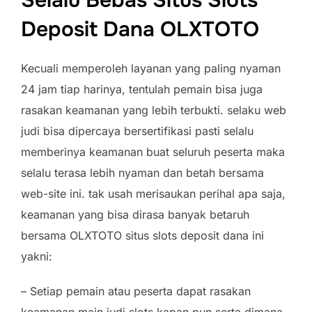
Selalu Bebas Situs Slots
Deposit Dana OLXTOTO
Kecuali memperoleh layanan yang paling nyaman
24 jam tiap harinya, tentulah pemain bisa juga
rasakan keamanan yang lebih terbukti. selaku web
judi bisa dipercaya bersertifikasi pasti selalu
memberinya keamanan buat seluruh peserta maka
selalu terasa lebih nyaman dan betah bersama
web-site ini. tak usah merisaukan perihal apa saja,
keamanan yang bisa dirasa banyak betaruh
bersama OLXTOTO situs slots deposit dana ini
yakni:
– Setiap pemain atau peserta dapat rasakan