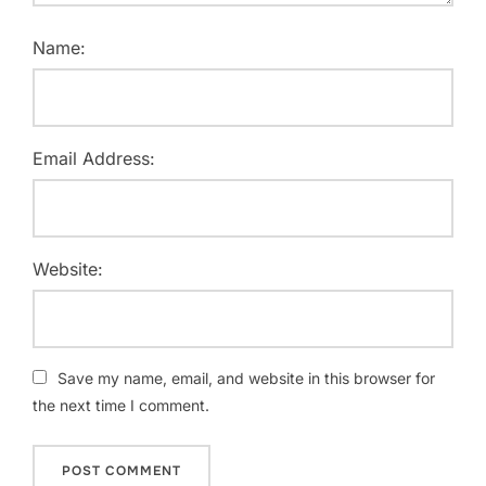
Name:
Email Address:
Website:
Save my name, email, and website in this browser for
the next time I comment.