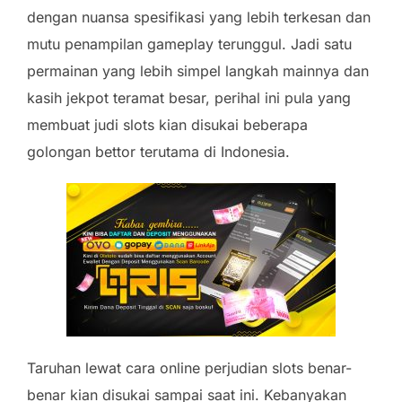
dengan nuansa spesifikasi yang lebih terkesan dan
mutu penampilan gameplay terunggul. Jadi satu
permainan yang lebih simpel langkah mainnya dan
kasih jekpot teramat besar, perihal ini pula yang
membuat judi slots kian disukai beberapa
golongan bettor terutama di Indonesia.
Taruhan lewat cara online perjudian slots benar-
benar kian disukai sampai saat ini. Kebanyakan