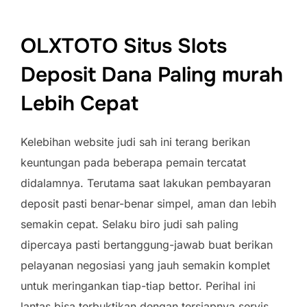
OLXTOTO Situs Slots
Deposit Dana Paling murah
Lebih Cepat
Kelebihan website judi sah ini terang berikan
keuntungan pada beberapa pemain tercatat
didalamnya. Terutama saat lakukan pembayaran
deposit pasti benar-benar simpel, aman dan lebih
semakin cepat. Selaku biro judi sah paling
dipercaya pasti bertanggung-jawab buat berikan
pelayanan negosiasi yang jauh semakin komplet
untuk meringankan tiap-tiap bettor. Perihal ini
lantas bisa terbuktikan dengan tersiapnya servis