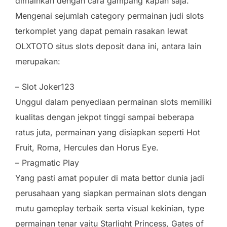
dimainkan dengan cara gampang kapan saja.
Mengenai sejumlah category permainan judi slots
terkomplet yang dapat pemain rasakan lewat
OLXTOTO situs slots deposit dana ini, antara lain
merupakan:
– Slot Joker123
Unggul dalam penyediaan permainan slots memiliki
kualitas dengan jekpot tinggi sampai beberapa
ratus juta, permainan yang disiapkan seperti Hot
Fruit, Roma, Hercules dan Horus Eye.
– Pragmatic Play
Yang pasti amat populer di mata bettor dunia jadi
perusahaan yang siapkan permainan slots dengan
mutu gameplay terbaik serta visual kekinian, type
permainan tenar yaitu Starlight Princess, Gates of