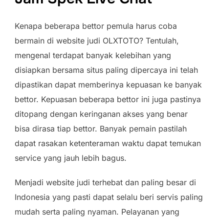
Kenapa beberapa bettor pemula harus coba
bermain di website judi OLXTOTO? Tentulah,
mengenal terdapat banyak kelebihan yang
disiapkan bersama situs paling dipercaya ini telah
dipastikan dapat memberinya kepuasan ke banyak
bettor. Kepuasan beberapa bettor ini juga pastinya
ditopang dengan keringanan akses yang benar
bisa dirasa tiap bettor. Banyak pemain pastilah
dapat rasakan ketenteraman waktu dapat temukan
service yang jauh lebih bagus.
Menjadi website judi terhebat dan paling besar di
Indonesia yang pasti dapat selalu beri servis paling
mudah serta paling nyaman. Pelayanan yang