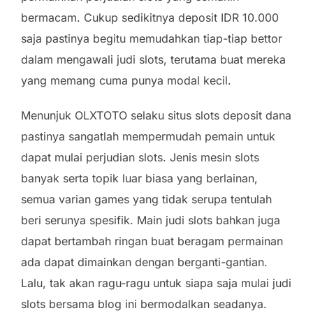
bermacam. Cukup sedikitnya deposit IDR 10.000
saja pastinya begitu memudahkan tiap-tiap bettor
dalam mengawali judi slots, terutama buat mereka
yang memang cuma punya modal kecil.
Menunjuk OLXTOTO selaku situs slots deposit dana
pastinya sangatlah mempermudah pemain untuk
dapat mulai perjudian slots. Jenis mesin slots
banyak serta topik luar biasa yang berlainan,
semua varian games yang tidak serupa tentulah
beri serunya spesifik. Main judi slots bahkan juga
dapat bertambah ringan buat beragam permainan
ada dapat dimainkan dengan berganti-gantian.
Lalu, tak akan ragu-ragu untuk siapa saja mulai judi
slots bersama blog ini bermodalkan seadanya.