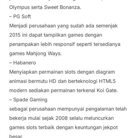
Olympus serta Sweet Bonanza.
– PG Soft
Menjadi perusahaan yang sudah ada semenjak
2015 ini dapat tampilkan games dengan
penampakan lebih responsif seperti tersedianya
games Mahjong Ways.
– Habanero
Menyiapkan permainan slots dengan diagram
animasi bermutu HD dan berteknologi HTML5
modern sediakan permainan terkenal Koi Gate.
– Spade Gaming
sebagai perusahaan mempunyai pengalaman telah
bekerja mulai sejak 2008 selalu meluncurkan
games slots terbaik dengan keuntungan jekpot
besar.