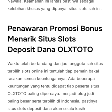
Nawala. Keamanan ini lantas pastinya sebagai
kelebihan khusus yang dipunyai situs slots sah ini.
Penawaran Promosi Bonus
Menarik Situs Slots
Deposit Dana OLXTOTO
Waktu telah bertandang dan jadi anggota sah situs
terpilih slots online ini tentulah tiap pemain bakal
rasakan semua keuntungannya. Ada beberapa
keuntungan yang tentu didapat tiap peserta situs
OLXTOTO paling dipercaya. menjadi blog judi
paling besar serta terpilih di Indonesia, pastinya
situs slots deposit dana akan selalu kasih