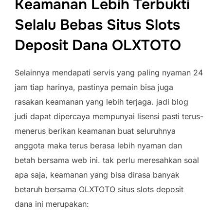
Keamanan Lebih Terbukti
Selalu Bebas Situs Slots
Deposit Dana OLXTOTO
Selainnya mendapati servis yang paling nyaman 24
jam tiap harinya, pastinya pemain bisa juga
rasakan keamanan yang lebih terjaga. jadi blog
judi dapat dipercaya mempunyai lisensi pasti terus-
menerus berikan keamanan buat seluruhnya
anggota maka terus berasa lebih nyaman dan
betah bersama web ini. tak perlu meresahkan soal
apa saja, keamanan yang bisa dirasa banyak
betaruh bersama OLXTOTO situs slots deposit
dana ini merupakan: