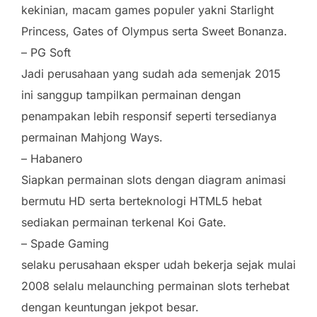
kekinian, macam games populer yakni Starlight
Princess, Gates of Olympus serta Sweet Bonanza.
– PG Soft
Jadi perusahaan yang sudah ada semenjak 2015
ini sanggup tampilkan permainan dengan
penampakan lebih responsif seperti tersedianya
permainan Mahjong Ways.
– Habanero
Siapkan permainan slots dengan diagram animasi
bermutu HD serta berteknologi HTML5 hebat
sediakan permainan terkenal Koi Gate.
– Spade Gaming
selaku perusahaan eksper udah bekerja sejak mulai
2008 selalu melaunching permainan slots terhebat
dengan keuntungan jekpot besar.