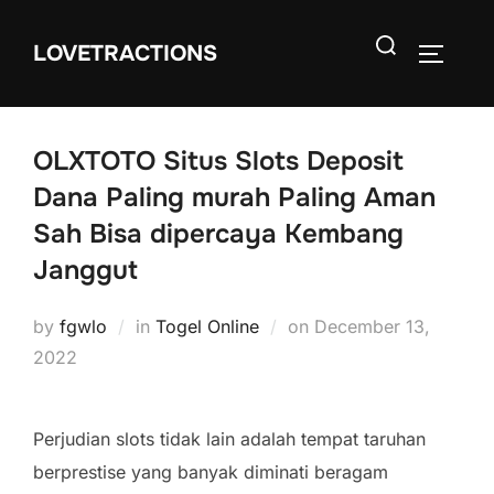
Skip
Search
to
LOVETRACTIONS
TOGGLE
for:
content
OLXTOTO Situs Slots Deposit
Dana Paling murah Paling Aman
Sah Bisa dipercaya Kembang
Janggut
Posted
by
fgwlo
in
Togel Online
on
December 13,
on
2022
Perjudian slots tidak lain adalah tempat taruhan
berprestise yang banyak diminati beragam