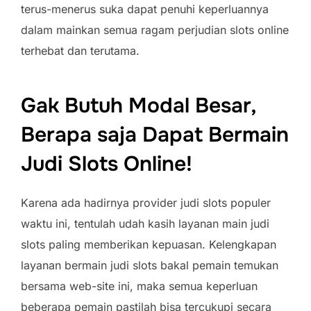
terus-menerus suka dapat penuhi keperluannya
dalam mainkan semua ragam perjudian slots online
terhebat dan terutama.
Gak Butuh Modal Besar,
Berapa saja Dapat Bermain
Judi Slots Online!
Karena ada hadirnya provider judi slots populer
waktu ini, tentulah udah kasih layanan main judi
slots paling memberikan kepuasan. Kelengkapan
layanan bermain judi slots bakal pemain temukan
bersama web-site ini, maka semua keperluan
beberapa pemain pastilah bisa tercukupi secara