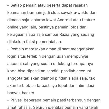
– Setiap pemain atau peserta dapat rasakan
keamanan bermain judi slots sewaktu-waktu dan
dimana saja lantaran lewat Android atau feature
online yang lain, pastinya pemain lolos dari
keraguan siapa saja sampai Razia yang sedang
dilakukan faksi pemerintahan.
– Pemain merasakan aman di saat mengerjakan
login situs terlebih dengan udah mempunyai
account sah yang sudah didukung terdapatnya
kode bisa dipastikan sendiri, pastilah account
anggota tak akan diambil pindah siapa saja, tak
akan terblok serta pastinya luput dari intimidasi
banyak hacker.
– Privasi beberapa pemain pasti terbangun dengan
amat rahasia. Seluruh identitas pemain yang telah