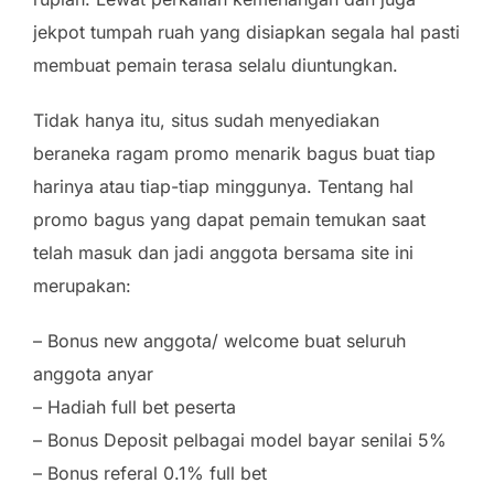
jekpot tumpah ruah yang disiapkan segala hal pasti
membuat pemain terasa selalu diuntungkan.
Tidak hanya itu, situs sudah menyediakan
beraneka ragam promo menarik bagus buat tiap
harinya atau tiap-tiap minggunya. Tentang hal
promo bagus yang dapat pemain temukan saat
telah masuk dan jadi anggota bersama site ini
merupakan:
– Bonus new anggota/ welcome buat seluruh
anggota anyar
– Hadiah full bet peserta
– Bonus Deposit pelbagai model bayar senilai 5%
– Bonus referal 0.1% full bet