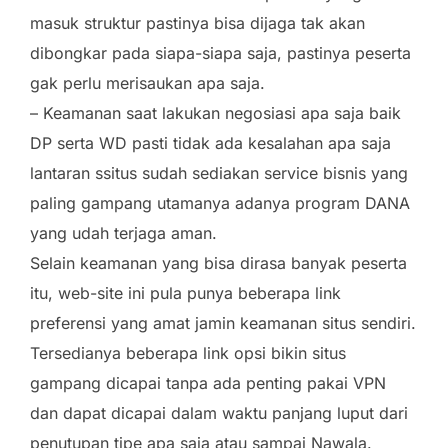
masuk struktur pastinya bisa dijaga tak akan
dibongkar pada siapa-siapa saja, pastinya peserta
gak perlu merisaukan apa saja.
– Keamanan saat lakukan negosiasi apa saja baik
DP serta WD pasti tidak ada kesalahan apa saja
lantaran ssitus sudah sediakan service bisnis yang
paling gampang utamanya adanya program DANA
yang udah terjaga aman.
Selain keamanan yang bisa dirasa banyak peserta
itu, web-site ini pula punya beberapa link
preferensi yang amat jamin keamanan situs sendiri.
Tersedianya beberapa link opsi bikin situs
gampang dicapai tanpa ada penting pakai VPN
dan dapat dicapai dalam waktu panjang luput dari
penutupan tipe apa saja atau sampai Nawala.