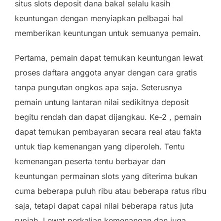
situs slots deposit dana bakal selalu kasih
keuntungan dengan menyiapkan pelbagai hal
memberikan keuntungan untuk semuanya pemain.
Pertama, pemain dapat temukan keuntungan lewat
proses daftara anggota anyar dengan cara gratis
tanpa pungutan ongkos apa saja. Seterusnya
pemain untung lantaran nilai sedikitnya deposit
begitu rendah dan dapat dijangkau. Ke-2 , pemain
dapat temukan pembayaran secara real atau fakta
untuk tiap kemenangan yang diperoleh. Tentu
kemenangan peserta tentu berbayar dan
keuntungan permainan slots yang diterima bukan
cuma beberapa puluh ribu atau beberapa ratus ribu
saja, tetapi dapat capai nilai beberapa ratus juta
rupiah. Lewat perkalian kemenangan dan juga