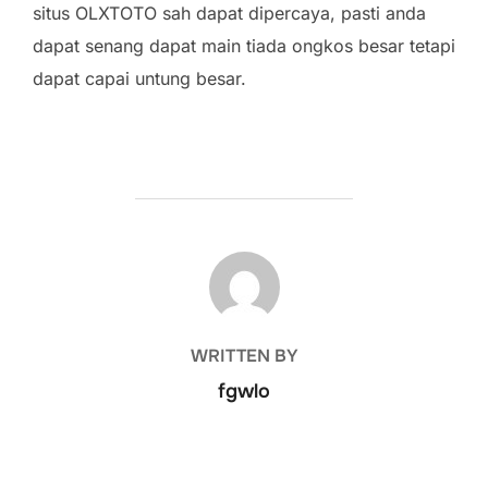
situs OLXTOTO sah dapat dipercaya, pasti anda
dapat senang dapat main tiada ongkos besar tetapi
dapat capai untung besar.
POST AUTHOR
WRITTEN BY
fgwlo