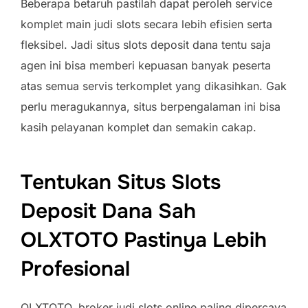
Beberapa betaruh pastilah dapat peroleh service
komplet main judi slots secara lebih efisien serta
fleksibel. Jadi situs slots deposit dana tentu saja
agen ini bisa memberi kepuasan banyak peserta
atas semua servis terkomplet yang dikasihkan. Gak
perlu meragukannya, situs berpengalaman ini bisa
kasih pelayanan komplet dan semakin cakap.
Tentukan Situs Slots
Deposit Dana Sah
OLXTOTO Pastinya Lebih
Profesional
OLXTOTO, broker judi slots online paling dipercaya