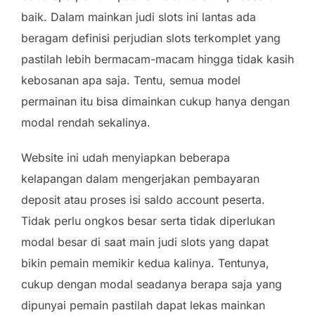
baik. Dalam mainkan judi slots ini lantas ada
beragam definisi perjudian slots terkomplet yang
pastilah lebih bermacam-macam hingga tidak kasih
kebosanan apa saja. Tentu, semua model
permainan itu bisa dimainkan cukup hanya dengan
modal rendah sekalinya.
Website ini udah menyiapkan beberapa
kelapangan dalam mengerjakan pembayaran
deposit atau proses isi saldo account peserta.
Tidak perlu ongkos besar serta tidak diperlukan
modal besar di saat main judi slots yang dapat
bikin pemain memikir kedua kalinya. Tentunya,
cukup dengan modal seadanya berapa saja yang
dipunyai pemain pastilah dapat lekas mainkan