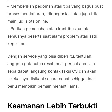
– Memberikan pedoman atau tips yang bagus buat
proses pendaftaran, trik negosiasi atau juga trik
main judi slots online.
– Berikan pemecahan atau kontribusi untuk
semuanya peserta saat alami problem atau satu
kepelikan.
Dengan service yang bisa diberi itu, tentulah
anggota gak butuh resah buat perihal apa saja
seba dapat langsung kontak faksi CS dan akan
selekasnya disikapi secara cepat sehigga tidak
perlu membikin pemain menanti lama.
Keamanan Lebih Terbukti