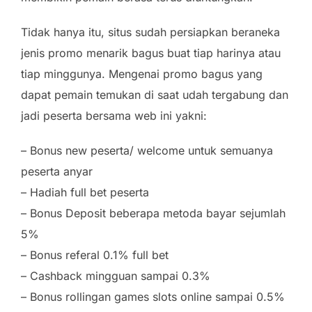
Tidak hanya itu, situs sudah persiapkan beraneka
jenis promo menarik bagus buat tiap harinya atau
tiap minggunya. Mengenai promo bagus yang
dapat pemain temukan di saat udah tergabung dan
jadi peserta bersama web ini yakni:
– Bonus new peserta/ welcome untuk semuanya
peserta anyar
– Hadiah full bet peserta
– Bonus Deposit beberapa metoda bayar sejumlah
5%
– Bonus referal 0.1% full bet
– Cashback mingguan sampai 0.3%
– Bonus rollingan games slots online sampai 0.5%