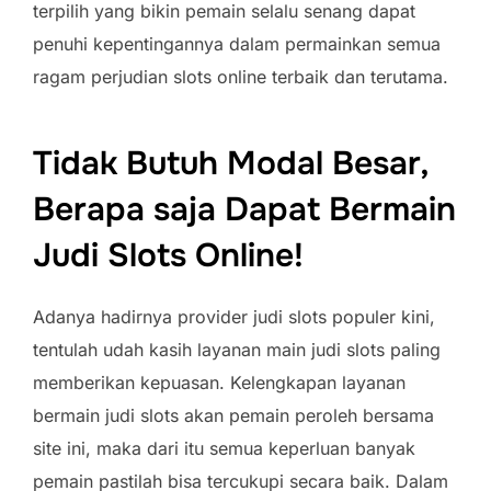
terpilih yang bikin pemain selalu senang dapat
penuhi kepentingannya dalam permainkan semua
ragam perjudian slots online terbaik dan terutama.
Tidak Butuh Modal Besar,
Berapa saja Dapat Bermain
Judi Slots Online!
Adanya hadirnya provider judi slots populer kini,
tentulah udah kasih layanan main judi slots paling
memberikan kepuasan. Kelengkapan layanan
bermain judi slots akan pemain peroleh bersama
site ini, maka dari itu semua keperluan banyak
pemain pastilah bisa tercukupi secara baik. Dalam