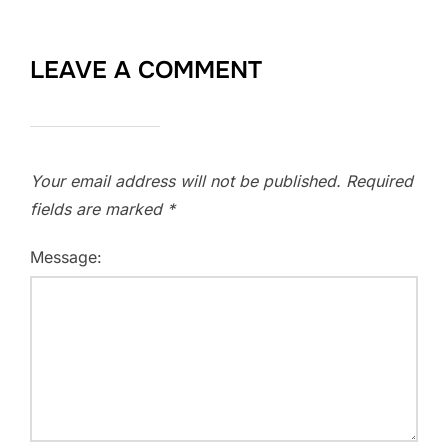
LEAVE A COMMENT
Your email address will not be published.
Required
fields are marked
*
Message: