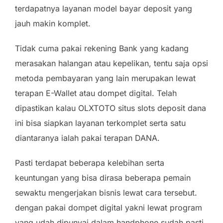
terdapatnya layanan model bayar deposit yang
jauh makin komplet.
Tidak cuma pakai rekening Bank yang kadang
merasakan halangan atau kepelikan, tentu saja opsi
metoda pembayaran yang lain merupakan lewat
terapan E-Wallet atau dompet digital. Telah
dipastikan kalau OLXTOTO situs slots deposit dana
ini bisa siapkan layanan terkomplet serta satu
diantaranya ialah pakai terapan DANA.
Pasti terdapat beberapa kelebihan serta
keuntungan yang bisa dirasa beberapa pemain
sewaktu mengerjakan bisnis lewat cara tersebut.
dengan pakai dompet digital yakni lewat program
yang udah dipunyai dalam handphone sudah pasti