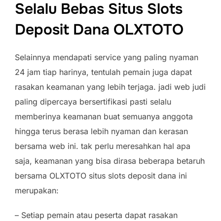
Selalu Bebas Situs Slots
Deposit Dana OLXTOTO
Selainnya mendapati service yang paling nyaman
24 jam tiap harinya, tentulah pemain juga dapat
rasakan keamanan yang lebih terjaga. jadi web judi
paling dipercaya bersertifikasi pasti selalu
memberinya keamanan buat semuanya anggota
hingga terus berasa lebih nyaman dan kerasan
bersama web ini. tak perlu meresahkan hal apa
saja, keamanan yang bisa dirasa beberapa betaruh
bersama OLXTOTO situs slots deposit dana ini
merupakan:
– Setiap pemain atau peserta dapat rasakan