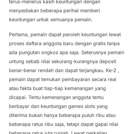
terus-menerus kasih keuntungan dengan
menyediakan beberapa perihal memberi
keuntungan untuk semuanya pemain.
Pertama, pemain dapat peroleh keuntungan lewat
proses daftara anggota baru dengan gratis tanpa
ada pungutan ongkos apa saja. Seterusnya pemain
untung sebab nilai sekurang-kurangnya deposit
benar-benar rendah dan dapat terjangkau. Ke-2 ,
pemain dapat temukan pembayaran secara real
atau fakta buat tiap-tiap kemenangan yang
dicapai. Tentu kemenangan anggota tentu
berbayar dan keuntungan games slots yang
diterima bukan hanya beberapa puluh ribu atau
beberapa ratus ribu saja, tetapi dapat gapai nilai
beberapa ratus juta rupiah. Lewat perkalian