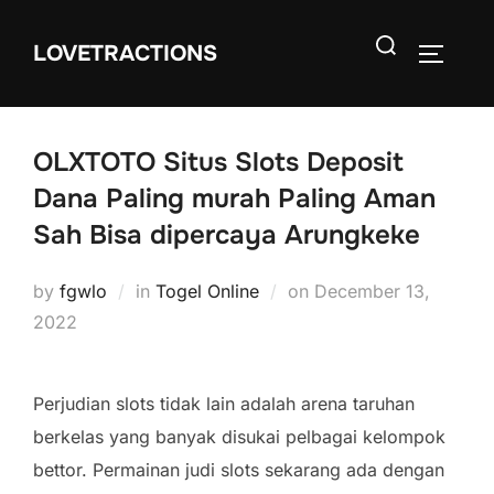
Skip
Search
to
LOVETRACTIONS
TOGGLE
for:
content
OLXTOTO Situs Slots Deposit
Dana Paling murah Paling Aman
Sah Bisa dipercaya Arungkeke
Posted
by
fgwlo
in
Togel Online
on
December 13,
on
2022
Perjudian slots tidak lain adalah arena taruhan
berkelas yang banyak disukai pelbagai kelompok
bettor. Permainan judi slots sekarang ada dengan