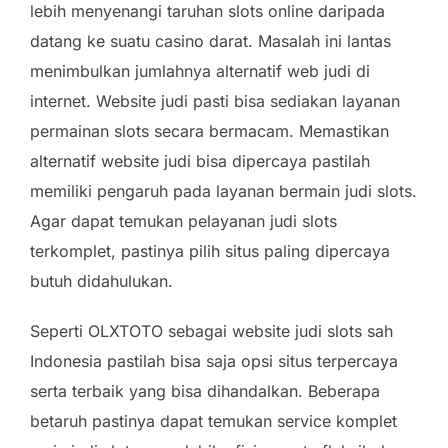
lebih menyenangi taruhan slots online daripada
datang ke suatu casino darat. Masalah ini lantas
menimbulkan jumlahnya alternatif web judi di
internet. Website judi pasti bisa sediakan layanan
permainan slots secara bermacam. Memastikan
alternatif website judi bisa dipercaya pastilah
memiliki pengaruh pada layanan bermain judi slots.
Agar dapat temukan pelayanan judi slots
terkomplet, pastinya pilih situs paling dipercaya
butuh didahulukan.
Seperti OLXTOTO sebagai website judi slots sah
Indonesia pastilah bisa saja opsi situs terpercaya
serta terbaik yang bisa dihandalkan. Beberapa
betaruh pastinya dapat temukan service komplet