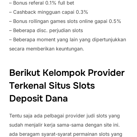
– Bonus referal 0.1% full bet
– Cashback mingguan capai 0.3%
– Bonus rollingan games slots online gapai 0.5%
– Beberapa disc. perjudian slots
– Beberapa moment yang lain yang dipertunjukkan
secara memberikan keuntungan.
Berikut Kelompok Provider
Terkenal Situs Slots
Deposit Dana
Tentu saja ada pelbagai provider judi slots yang
sudah menjalir kerja sama-sama dengan site ini.
ada beragam syarat-syarat permainan slots yang