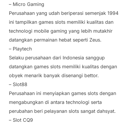
– Micro Gaming
Perusahaan yang udah beriperasi semenjak 1994
ini tampilkan games slots memiliki kualitas dan
technologi mobile gaming yang lebih mutakhir
datangkan permainan hebat seperti Zeus.
– Playtech
Selaku perusahaan dari Indonesia sanggup
datangkan games slots memiliki kualitas dengan
obyek menarik banyak disenangi bettor.
– Slot88
Perusahaan ini menyiapkan games slots dengan
mengabungkan di antara technologi serta
perubahan beri pelayanan slots sangat dahsyat.
– Slot CQ9