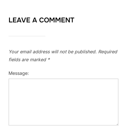
LEAVE A COMMENT
Your email address will not be published.
Required
fields are marked
*
Message: