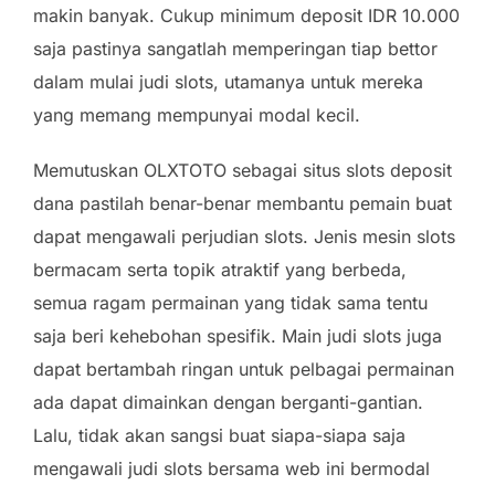
makin banyak. Cukup minimum deposit IDR 10.000
saja pastinya sangatlah memperingan tiap bettor
dalam mulai judi slots, utamanya untuk mereka
yang memang mempunyai modal kecil.
Memutuskan OLXTOTO sebagai situs slots deposit
dana pastilah benar-benar membantu pemain buat
dapat mengawali perjudian slots. Jenis mesin slots
bermacam serta topik atraktif yang berbeda,
semua ragam permainan yang tidak sama tentu
saja beri kehebohan spesifik. Main judi slots juga
dapat bertambah ringan untuk pelbagai permainan
ada dapat dimainkan dengan berganti-gantian.
Lalu, tidak akan sangsi buat siapa-siapa saja
mengawali judi slots bersama web ini bermodal