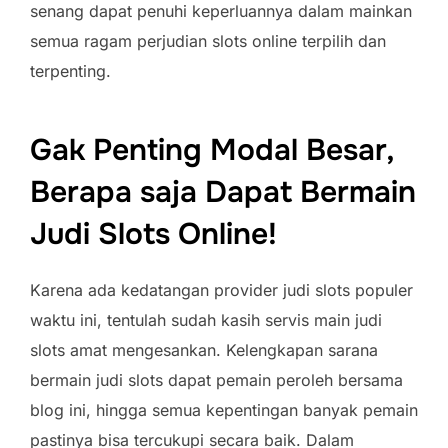
senang dapat penuhi keperluannya dalam mainkan
semua ragam perjudian slots online terpilih dan
terpenting.
Gak Penting Modal Besar,
Berapa saja Dapat Bermain
Judi Slots Online!
Karena ada kedatangan provider judi slots populer
waktu ini, tentulah sudah kasih servis main judi
slots amat mengesankan. Kelengkapan sarana
bermain judi slots dapat pemain peroleh bersama
blog ini, hingga semua kepentingan banyak pemain
pastinya bisa tercukupi secara baik. Dalam