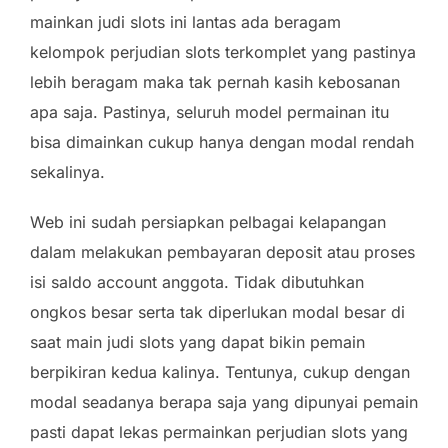
mainkan judi slots ini lantas ada beragam
kelompok perjudian slots terkomplet yang pastinya
lebih beragam maka tak pernah kasih kebosanan
apa saja. Pastinya, seluruh model permainan itu
bisa dimainkan cukup hanya dengan modal rendah
sekalinya.
Web ini sudah persiapkan pelbagai kelapangan
dalam melakukan pembayaran deposit atau proses
isi saldo account anggota. Tidak dibutuhkan
ongkos besar serta tak diperlukan modal besar di
saat main judi slots yang dapat bikin pemain
berpikiran kedua kalinya. Tentunya, cukup dengan
modal seadanya berapa saja yang dipunyai pemain
pasti dapat lekas permainkan perjudian slots yang