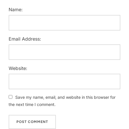
Name:
Email Address:
Website:
Save my name, email, and website in this browser for
the next time I comment.