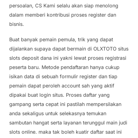
persoalan, CS Kami selalu akan siap menolong
dalam memberi kontribusi proses register dan
bisnis.
Buat banyak pemain pemula, trik yang dapat
dijalankan supaya dapat bermain di OLXTOTO situs
slots deposit dana ini yakni lewat proses registrasi
peserta baru. Metode pendaftaran hanya cukup
isikan data di sebuah formulir register dan tiap
pemain dapat peroleh account sah yang aktif
dipakai buat login situs. Proses daftar yang
gampang serta cepat ini pastilah mempersilakan
anda sekaligus untuk selekasnya temukan
sambutan hangat serta layanan terunggul main judi
slots online. maka tak boleh kuatir daftar saat ini