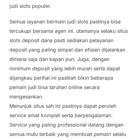
judi slots populer.
Semua layanan bermain judi slots pastinya bisa
tercukupi bersama agen ini. utamanya selaku situs
slots deposit dana pasti sediakan pelayanan
deposit yang paling simpel dan efisien dijalankan
dimana saja dan kapan pun. Juga, dengan
minimum deposit yang lebih murah serta dapat
dijangkau perihal ini pastilah bikin beberapa
pemain judi bisa taruhan online secara
mengesankan.
Menunjuk situs sah ini pastinya dapat peroleh
service amat komplet serta berpengalaman.
Service yang paling professional datang dengan
semua mutu terbaik yang membuat pemain selalu