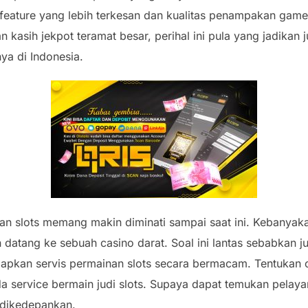
 feature yang lebih terkesan dan kualitas penampakan gamep
n kasih jekpot teramat besar, perihal ini pula yang jadikan 
a di Indonesia.
dian slots memang makin diminati sampai saat ini. Kebanya
 datang ke sebuah casino darat. Soal ini lantas sebabkan j
a siapkan servis permainan slots secara bermacam. Tentukan 
a service bermain judi slots. Supaya dapat temukan pelayana
h dikedepankan.