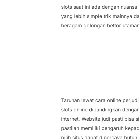
slots saat ini ada dengan nuansa
yang lebih simple trik mainnya da
beragam golongan bettor utamany
Taruhan lewat cara online perju
slots online dibandingkan dengan
internet. Website judi pasti bis
pastilah memiliki pengaruh kepad
pilih situs dapat dipercaya butu