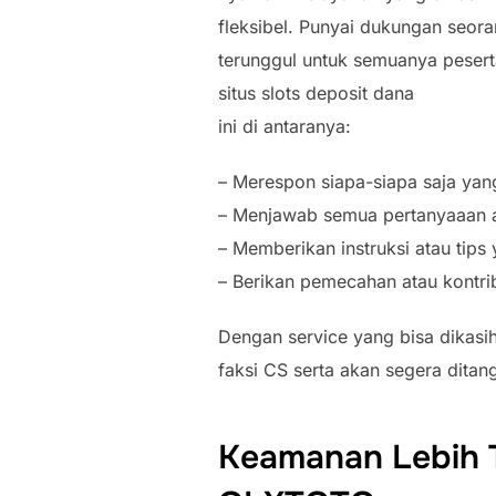
fleksibel. Punyai dukungan seora
terunggul untuk semuanya pesert
situs slots deposit dana
ini di antaranya:
– Merespon siapa-siapa saja yan
– Menjawab semua pertanyaaan a
– Memberikan instruksi atau tips 
– Berikan pemecahan atau kontrib
Dengan service yang bisa dikasih
faksi CS serta akan segera ditan
Keamanan Lebih T