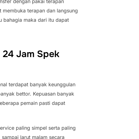
nsfer dengan pakai terapan
at membuka terapan dan langsung
tu bahagia maka dari itu dapat
O 24 Jam Spek
nal terdapat banyak keunggulan
 banyak bettor. Kepuasan banyak
 Beberapa pemain pasti dapat
ervice paling simpel serta paling
i sampai larut malam secara