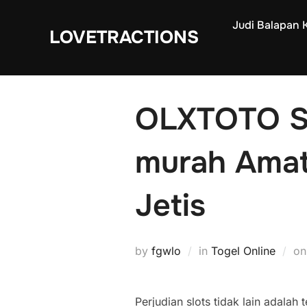
Skip
Judi Balapan 
to
LOVETRACTIONS
content
OLXTOTO Si
murah Amat
Jetis
by
fgwlo
in
Togel Online
o
Perjudian slots tidak lain adal