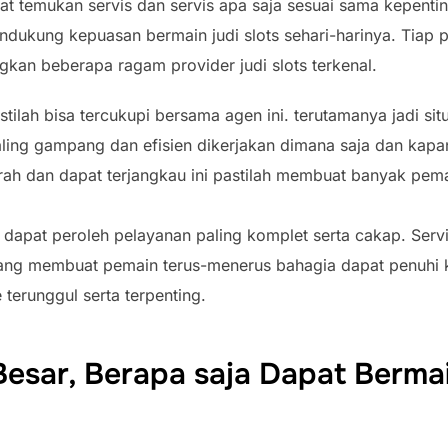
at temukan servis dan servis apa saja sesuai sama kepenti
ndukung kepuasan bermain judi slots sehari-harinya. Tiap 
an beberapa ragam provider judi slots terkenal.
tilah bisa tercukupi bersama agen ini. terutamanya jadi situ
aling gampang dan efisien dikerjakan dimana saja dan kapa
rah dan dapat terjangkau ini pastilah membuat banyak pemai
h dapat peroleh pelayanan paling komplet serta cakap. Serv
 yang membuat pemain terus-menerus bahagia dapat penuhi
 terunggul serta terpenting.
esar, Berapa saja Dapat Bermai