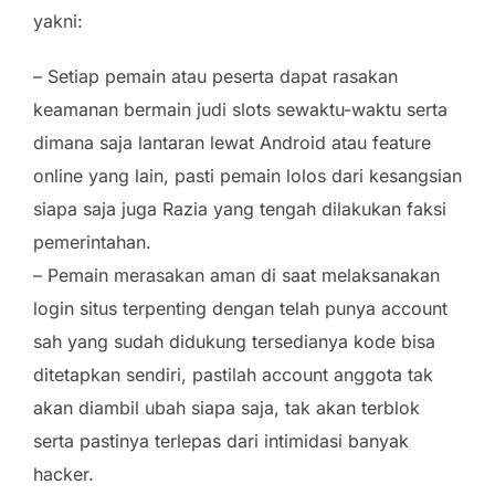
yakni:
– Setiap pemain atau peserta dapat rasakan
keamanan bermain judi slots sewaktu-waktu serta
dimana saja lantaran lewat Android atau feature
online yang lain, pasti pemain lolos dari kesangsian
siapa saja juga Razia yang tengah dilakukan faksi
pemerintahan.
– Pemain merasakan aman di saat melaksanakan
login situs terpenting dengan telah punya account
sah yang sudah didukung tersedianya kode bisa
ditetapkan sendiri, pastilah account anggota tak
akan diambil ubah siapa saja, tak akan terblok
serta pastinya terlepas dari intimidasi banyak
hacker.