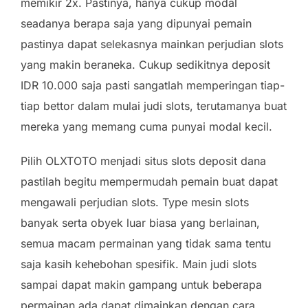
memikir 2x. Pastinya, hanya cukup modal
seadanya berapa saja yang dipunyai pemain
pastinya dapat selekasnya mainkan perjudian slots
yang makin beraneka. Cukup sedikitnya deposit
IDR 10.000 saja pasti sangatlah memperingan tiap-
tiap bettor dalam mulai judi slots, terutamanya buat
mereka yang memang cuma punyai modal kecil.
Pilih OLXTOTO menjadi situs slots deposit dana
pastilah begitu mempermudah pemain buat dapat
mengawali perjudian slots. Type mesin slots
banyak serta obyek luar biasa yang berlainan,
semua macam permainan yang tidak sama tentu
saja kasih kehebohan spesifik. Main judi slots
sampai dapat makin gampang untuk beberapa
permainan ada dapat dimainkan dengan cara