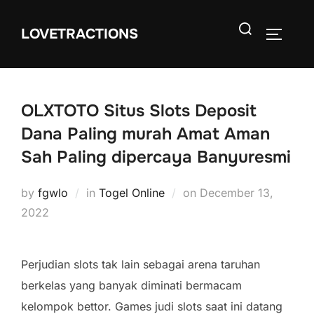
Skip
Search
to
LOVETRACTIONS
TOGGLE
for:
content
OLXTOTO Situs Slots Deposit
Dana Paling murah Amat Aman
Sah Paling dipercaya Banyuresmi
Posted
by
fgwlo
in
Togel Online
on
December 13,
on
2022
Perjudian slots tak lain sebagai arena taruhan
berkelas yang banyak diminati bermacam
kelompok bettor. Games judi slots saat ini datang