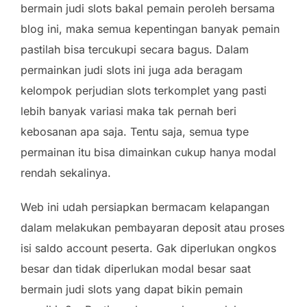
bermain judi slots bakal pemain peroleh bersama
blog ini, maka semua kepentingan banyak pemain
pastilah bisa tercukupi secara bagus. Dalam
permainkan judi slots ini juga ada beragam
kelompok perjudian slots terkomplet yang pasti
lebih banyak variasi maka tak pernah beri
kebosanan apa saja. Tentu saja, semua type
permainan itu bisa dimainkan cukup hanya modal
rendah sekalinya.
Web ini udah persiapkan bermacam kelapangan
dalam melakukan pembayaran deposit atau proses
isi saldo account peserta. Gak diperlukan ongkos
besar dan tidak diperlukan modal besar saat
bermain judi slots yang dapat bikin pemain