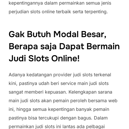
kepentingannya dalam permainkan semua jenis
perjudian slots online terbaik serta terpenting.
Gak Butuh Modal Besar,
Berapa saja Dapat Bermain
Judi Slots Online!
Adanya kedatangan provider judi slots terkenal
kini, pastinya udah beri service main judi slots
sangat memberi kepuasan. Kelengkapan sarana
main judi slots akan pemain peroleh bersama web
ini, hingga semua kepentingan banyak pemain
pastinya bisa tercukupi dengan bagus. Dalam
permainkan judi slots ini lantas ada pelbagai