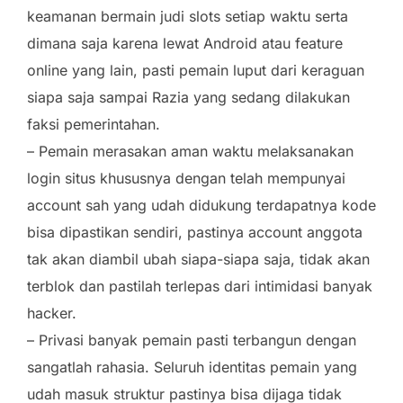
keamanan bermain judi slots setiap waktu serta
dimana saja karena lewat Android atau feature
online yang lain, pasti pemain luput dari keraguan
siapa saja sampai Razia yang sedang dilakukan
faksi pemerintahan.
– Pemain merasakan aman waktu melaksanakan
login situs khususnya dengan telah mempunyai
account sah yang udah didukung terdapatnya kode
bisa dipastikan sendiri, pastinya account anggota
tak akan diambil ubah siapa-siapa saja, tidak akan
terblok dan pastilah terlepas dari intimidasi banyak
hacker.
– Privasi banyak pemain pasti terbangun dengan
sangatlah rahasia. Seluruh identitas pemain yang
udah masuk struktur pastinya bisa dijaga tidak