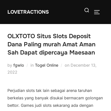
Skip
Search
to
LOVETRACTIONS
TOGGLE
for:
content
OLXTOTO Situs Slots Deposit
Dana Paling murah Amat Aman
Sah Dapat dipercaya Maesaan
Posted
by
fgwlo
in
Togel Online
on
December 13,
on
2022
Perjudian slots tak lain sebagai arena taruhan
berkelas yang banyak disukai bermacam golongan
bettor. Games judi slots sekarang ada dengan