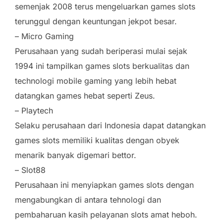
semenjak 2008 terus mengeluarkan games slots
terunggul dengan keuntungan jekpot besar.
– Micro Gaming
Perusahaan yang sudah beriperasi mulai sejak
1994 ini tampilkan games slots berkualitas dan
technologi mobile gaming yang lebih hebat
datangkan games hebat seperti Zeus.
– Playtech
Selaku perusahaan dari Indonesia dapat datangkan
games slots memiliki kualitas dengan obyek
menarik banyak digemari bettor.
– Slot88
Perusahaan ini menyiapkan games slots dengan
mengabungkan di antara tehnologi dan
pembaharuan kasih pelayanan slots amat heboh.