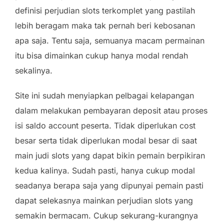
definisi perjudian slots terkomplet yang pastilah
lebih beragam maka tak pernah beri kebosanan
apa saja. Tentu saja, semuanya macam permainan
itu bisa dimainkan cukup hanya modal rendah
sekalinya.
Site ini sudah menyiapkan pelbagai kelapangan
dalam melakukan pembayaran deposit atau proses
isi saldo account peserta. Tidak diperlukan cost
besar serta tidak diperlukan modal besar di saat
main judi slots yang dapat bikin pemain berpikiran
kedua kalinya. Sudah pasti, hanya cukup modal
seadanya berapa saja yang dipunyai pemain pasti
dapat selekasnya mainkan perjudian slots yang
semakin bermacam. Cukup sekurang-kurangnya