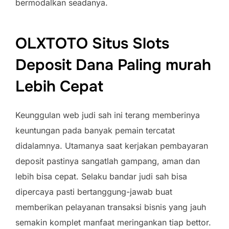
bermodalkan seadanya.
OLXTOTO Situs Slots
Deposit Dana Paling murah
Lebih Cepat
Keunggulan web judi sah ini terang memberinya
keuntungan pada banyak pemain tercatat
didalamnya. Utamanya saat kerjakan pembayaran
deposit pastinya sangatlah gampang, aman dan
lebih bisa cepat. Selaku bandar judi sah bisa
dipercaya pasti bertanggung-jawab buat
memberikan pelayanan transaksi bisnis yang jauh
semakin komplet manfaat meringankan tiap bettor.