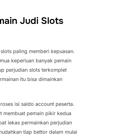
ain Judi Slots
i slots paling memberi kepuasan.
semua keperluan banyak pemain
p perjudian slots terkomplet
rmainan itu bisa dimainkan
ses isi saldo account peserta.
pat membuat pemain pikir kedua
pat lekas permainkan perjudian
udahkan tiap bettor dalam mulai