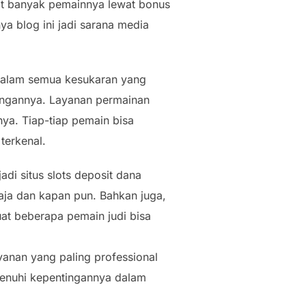
rat banyak pemainnya lewat bonus
ya blog ini jadi sarana media
 dalam semua kesukaran yang
tingannya. Layanan permainan
nya. Tiap-tiap pemain bisa
terkenal.
di situs slots deposit dana
saja dan kapan pun. Bahkan juga,
at beberapa pemain judi bisa
yanan yang paling professional
penuhi kepentingannya dalam