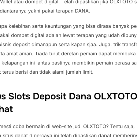
allet atau dompet digital. Telah dipastikan jika OLXTOTO si
 diantaranya yakni pakai terapan DANA.
apa kelebihan serta keuntungan yang bisa dirasa banyak pe
akai dompet digital adalah lewat terapan yang udah dipuny
isnis deposit dimanapun serta kapan sjaa. Juga, trik tran
rta amat aman. Tiada turut deretan pemain dapat membuka 
. kelapangan ini lantas pastinya membikin pemain berasa s
erus berisi dan tidak alami jumlah limit.
us Slots Deposit Dana OLXTOT
Chat
esti coba bermain di web-site judi OLXTOTO? Tentu saja,
 situs dapat dipercaya ini telah dipastikan dapat memberi