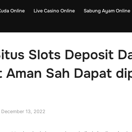
Kuda Online
Live Casino Online
Sabung Ayam Online
tus Slots Deposit Da
 Aman Sah Dapat di
Posted
n
December 13, 2022
on