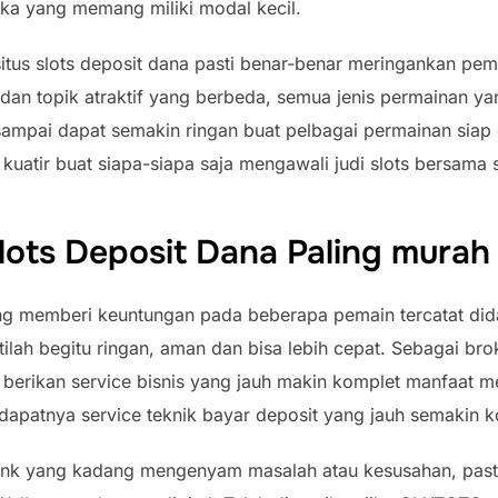
eka yang memang miliki modal kecil.
s slots deposit dana pasti benar-benar meringankan pema
 dan topik atraktif yang berbeda, semua jenis permainan yan
s sampai dapat semakin ringan buat pelbagai permainan sia
 kuatir buat siapa-siapa saja mengawali judi slots bersama 
ots Deposit Dana Paling murah
rang memberi keuntungan pada beberapa pemain tercatat d
lah begitu ringan, aman dan bisa lebih cepat. Sebagai bro
berikan service bisnis yang jauh makin komplet manfaat me
rdapatnya service teknik bayar deposit yang jauh semakin k
ank yang kadang mengenyam masalah atau kesusahan, past