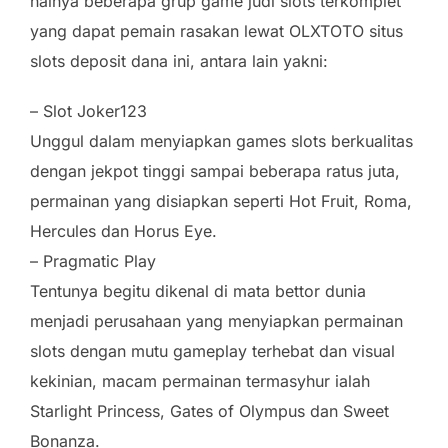
halnya beberapa grup game judi slots terkomplet
yang dapat pemain rasakan lewat OLXTOTO situs
slots deposit dana ini, antara lain yakni:
– Slot Joker123
Unggul dalam menyiapkan games slots berkualitas
dengan jekpot tinggi sampai beberapa ratus juta,
permainan yang disiapkan seperti Hot Fruit, Roma,
Hercules dan Horus Eye.
– Pragmatic Play
Tentunya begitu dikenal di mata bettor dunia
menjadi perusahaan yang menyiapkan permainan
slots dengan mutu gameplay terhebat dan visual
kekinian, macam permainan termasyhur ialah
Starlight Princess, Gates of Olympus dan Sweet
Bonanza.