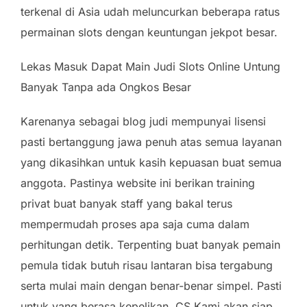
terkenal di Asia udah meluncurkan beberapa ratus
permainan slots dengan keuntungan jekpot besar.
Lekas Masuk Dapat Main Judi Slots Online Untung
Banyak Tanpa ada Ongkos Besar
Karenanya sebagai blog judi mempunyai lisensi
pasti bertanggung jawa penuh atas semua layanan
yang dikasihkan untuk kasih kepuasan buat semua
anggota. Pastinya website ini berikan training
privat buat banyak staff yang bakal terus
mempermudah proses apa saja cuma dalam
perhitungan detik. Terpenting buat banyak pemain
pemula tidak butuh risau lantaran bisa tergabung
serta mulai main dengan benar-benar simpel. Pasti
untuk yang berasa kepelikan, CS Kami akan siap