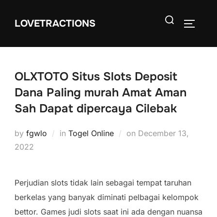
Skip
Search
to
LOVETRACTIONS
TOGGLE
for:
content
OLXTOTO Situs Slots Deposit
Dana Paling murah Amat Aman
Sah Dapat dipercaya Cilebak
Posted
by
fgwlo
in
Togel Online
on
December 13,
on
2022
Perjudian slots tidak lain sebagai tempat taruhan
berkelas yang banyak diminati pelbagai kelompok
bettor. Games judi slots saat ini ada dengan nuansa