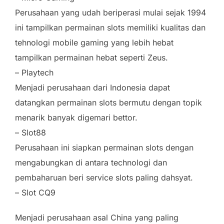
Perusahaan yang udah beriperasi mulai sejak 1994
ini tampilkan permainan slots memiliki kualitas dan
tehnologi mobile gaming yang lebih hebat
tampilkan permainan hebat seperti Zeus.
– Playtech
Menjadi perusahaan dari Indonesia dapat
datangkan permainan slots bermutu dengan topik
menarik banyak digemari bettor.
– Slot88
Perusahaan ini siapkan permainan slots dengan
mengabungkan di antara technologi dan
pembaharuan beri service slots paling dahsyat.
– Slot CQ9
Menjadi perusahaan asal China yang paling