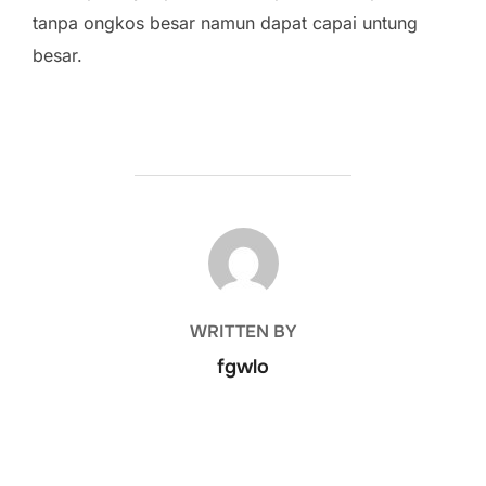
tanpa ongkos besar namun dapat capai untung
besar.
POST AUTHOR
WRITTEN BY
fgwlo