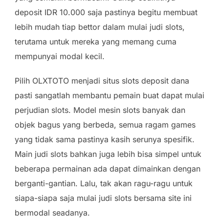
deposit IDR 10.000 saja pastinya begitu membuat
lebih mudah tiap bettor dalam mulai judi slots,
terutama untuk mereka yang memang cuma
mempunyai modal kecil.
Pilih OLXTOTO menjadi situs slots deposit dana
pasti sangatlah membantu pemain buat dapat mulai
perjudian slots. Model mesin slots banyak dan
objek bagus yang berbeda, semua ragam games
yang tidak sama pastinya kasih serunya spesifik.
Main judi slots bahkan juga lebih bisa simpel untuk
beberapa permainan ada dapat dimainkan dengan
berganti-gantian. Lalu, tak akan ragu-ragu untuk
siapa-siapa saja mulai judi slots bersama site ini
bermodal seadanya.