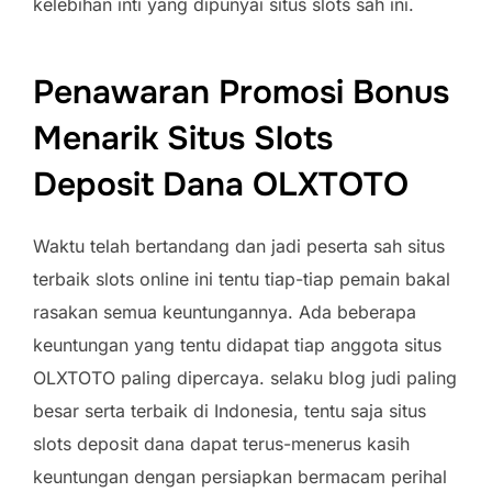
kelebihan inti yang dipunyai situs slots sah ini.
Penawaran Promosi Bonus
Menarik Situs Slots
Deposit Dana OLXTOTO
Waktu telah bertandang dan jadi peserta sah situs
terbaik slots online ini tentu tiap-tiap pemain bakal
rasakan semua keuntungannya. Ada beberapa
keuntungan yang tentu didapat tiap anggota situs
OLXTOTO paling dipercaya. selaku blog judi paling
besar serta terbaik di Indonesia, tentu saja situs
slots deposit dana dapat terus-menerus kasih
keuntungan dengan persiapkan bermacam perihal