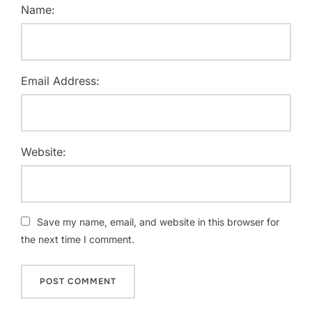
Name:
Email Address:
Website:
Save my name, email, and website in this browser for
the next time I comment.