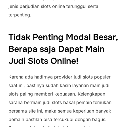
jenis perjudian slots online terunggul serta
terpenting.
Tidak Penting Modal Besar,
Berapa saja Dapat Main
Judi Slots Online!
Karena ada hadirnya provider judi slots populer
saat ini, pastinya sudah kasih layanan main judi
slots paling memberi kepuasan. Kelengkapan
sarana bermain judi slots bakal pemain temukan
bersama site ini, maka semua keperluan banyak
pemain pastilah bisa tercukupi dengan bagus.