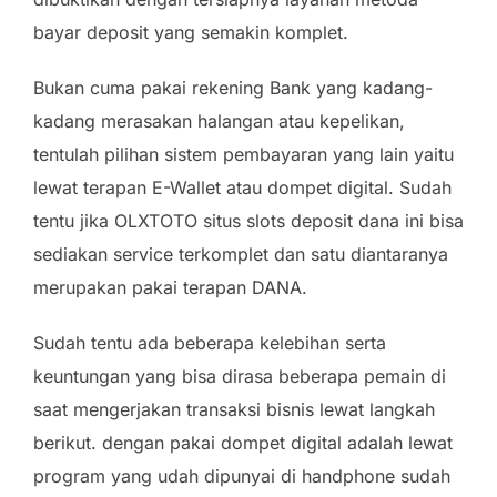
bayar deposit yang semakin komplet.
Bukan cuma pakai rekening Bank yang kadang-
kadang merasakan halangan atau kepelikan,
tentulah pilihan sistem pembayaran yang lain yaitu
lewat terapan E-Wallet atau dompet digital. Sudah
tentu jika OLXTOTO situs slots deposit dana ini bisa
sediakan service terkomplet dan satu diantaranya
merupakan pakai terapan DANA.
Sudah tentu ada beberapa kelebihan serta
keuntungan yang bisa dirasa beberapa pemain di
saat mengerjakan transaksi bisnis lewat langkah
berikut. dengan pakai dompet digital adalah lewat
program yang udah dipunyai di handphone sudah