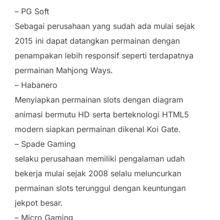
– PG Soft
Sebagai perusahaan yang sudah ada mulai sejak
2015 ini dapat datangkan permainan dengan
penampakan lebih responsif seperti terdapatnya
permainan Mahjong Ways.
– Habanero
Menyiapkan permainan slots dengan diagram
animasi bermutu HD serta berteknologi HTML5
modern siapkan permainan dikenal Koi Gate.
– Spade Gaming
selaku perusahaan memiliki pengalaman udah
bekerja mulai sejak 2008 selalu meluncurkan
permainan slots terunggul dengan keuntungan
jekpot besar.
– Micro Gaming