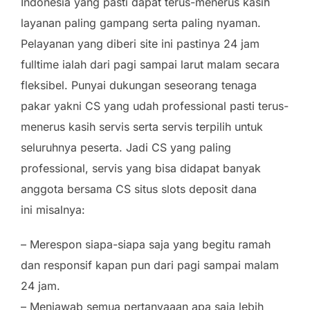
Indonesia yang pasti dapat terus-menerus kasih
layanan paling gampang serta paling nyaman.
Pelayanan yang diberi site ini pastinya 24 jam
fulltime ialah dari pagi sampai larut malam secara
fleksibel. Punyai dukungan seseorang tenaga
pakar yakni CS yang udah professional pasti terus-
menerus kasih servis serta servis terpilih untuk
seluruhnya peserta. Jadi CS yang paling
professional, servis yang bisa didapat banyak
anggota bersama CS situs slots deposit dana
ini misalnya:
– Merespon siapa-siapa saja yang begitu ramah
dan responsif kapan pun dari pagi sampai malam
24 jam.
– Menjawab semua pertanyaaan apa saja lebih