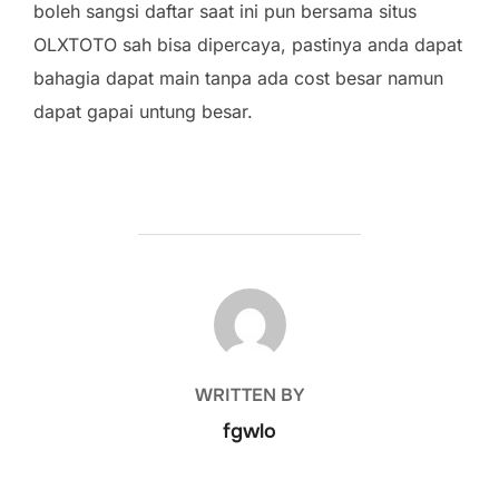
boleh sangsi daftar saat ini pun bersama situs
OLXTOTO sah bisa dipercaya, pastinya anda dapat
bahagia dapat main tanpa ada cost besar namun
dapat gapai untung besar.
POST AUTHOR
WRITTEN BY
fgwlo