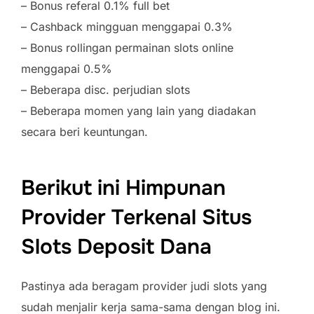
– Bonus referal 0.1% full bet
– Cashback mingguan menggapai 0.3%
– Bonus rollingan permainan slots online
menggapai 0.5%
– Beberapa disc. perjudian slots
– Beberapa momen yang lain yang diadakan
secara beri keuntungan.
Berikut ini Himpunan
Provider Terkenal Situs
Slots Deposit Dana
Pastinya ada beragam provider judi slots yang
sudah menjalir kerja sama-sama dengan blog ini.