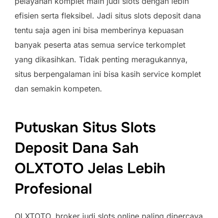
pelayanan komplet main judi slots dengan lebih
efisien serta fleksibel. Jadi situs slots deposit dana
tentu saja agen ini bisa memberinya kepuasan
banyak peserta atas semua service terkomplet
yang dikasihkan. Tidak penting meragukannya,
situs berpengalaman ini bisa kasih service komplet
dan semakin kompeten.
Putuskan Situs Slots
Deposit Dana Sah
OLXTOTO Jelas Lebih
Profesional
OLXTOTO, broker judi slots online paling dipercaya