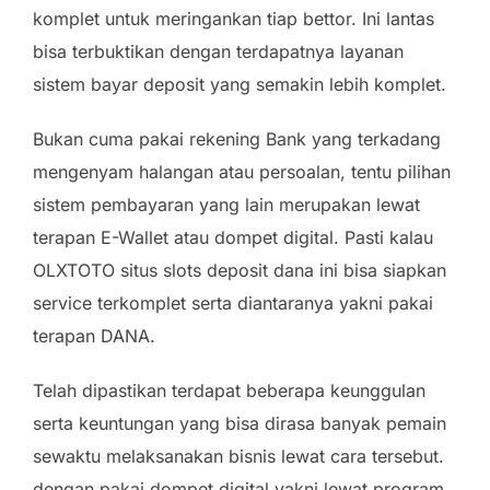
komplet untuk meringankan tiap bettor. Ini lantas
bisa terbuktikan dengan terdapatnya layanan
sistem bayar deposit yang semakin lebih komplet.
Bukan cuma pakai rekening Bank yang terkadang
mengenyam halangan atau persoalan, tentu pilihan
sistem pembayaran yang lain merupakan lewat
terapan E-Wallet atau dompet digital. Pasti kalau
OLXTOTO situs slots deposit dana ini bisa siapkan
service terkomplet serta diantaranya yakni pakai
terapan DANA.
Telah dipastikan terdapat beberapa keunggulan
serta keuntungan yang bisa dirasa banyak pemain
sewaktu melaksanakan bisnis lewat cara tersebut.
dengan pakai dompet digital yakni lewat program