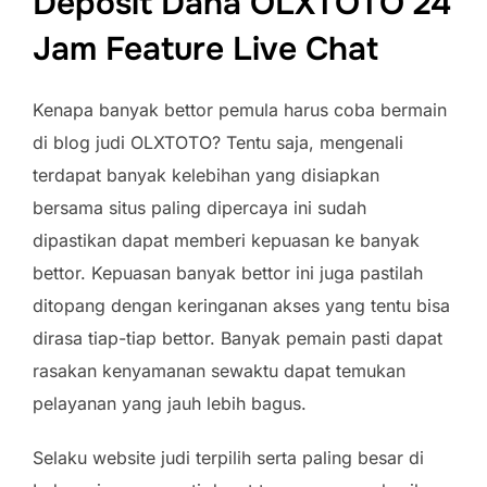
Deposit Dana OLXTOTO 24
Jam Feature Live Chat
Kenapa banyak bettor pemula harus coba bermain
di blog judi OLXTOTO? Tentu saja, mengenali
terdapat banyak kelebihan yang disiapkan
bersama situs paling dipercaya ini sudah
dipastikan dapat memberi kepuasan ke banyak
bettor. Kepuasan banyak bettor ini juga pastilah
ditopang dengan keringanan akses yang tentu bisa
dirasa tiap-tiap bettor. Banyak pemain pasti dapat
rasakan kenyamanan sewaktu dapat temukan
pelayanan yang jauh lebih bagus.
Selaku website judi terpilih serta paling besar di