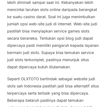
lebih diminati sampai saat ini. Kebanyakan lebih
mencintai taruhan slots online daripada berangkat
ke suatu casino darat. Soal ini juga menimbulkan
jumlah opsi web-site judi di internet. Web-site judi
pastilah bisa menyiapkan service games slots
secara beraneka. Tentukan opsi blog judi dapat
dipercaya pasti memiliki pengaruh kepada layanan
bermain judi slots. Supaya bisa temukan service
judi slots terkomplet, pastinya menunjuk situs
dapat dipercaya butuh diutamakan.
Seperti OLXTOTO bertindak sebagai website judi
slots sah Indonesia pastilah jadi bisa alternatif situs
terpercaya serta terbaik yang bisa dipercaya.
Beberapa betaruh pastinya dapat temukan