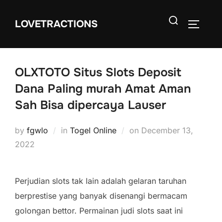
Skip
Search
to
LOVETRACTIONS
TOGGLE
for:
content
OLXTOTO Situs Slots Deposit
Dana Paling murah Amat Aman
Sah Bisa dipercaya Lauser
Posted
by
fgwlo
in
Togel Online
on
December 13,
on
2022
Perjudian slots tak lain adalah gelaran taruhan
berprestise yang banyak disenangi bermacam
golongan bettor. Permainan judi slots saat ini