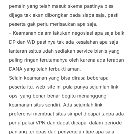
pemain yang telah masuk skema pastinya bisa
dijaga tak akan dibongkar pada siapa saja, pasti
peserta gak perlu merisaukan apa saja.
– Keamanan dalam lakukan negosiasi apa saja baik
DP dan WD pastinya tak ada kesalahan apa saja
lantaran ssitus udah sediakan service bisnis yang
paling ringan terutamanya oleh karena ada terapan
DANA yang telah terbukti aman.
Selain keamanan yang bisa dirasa beberapa
peserta itu, web-site ini pula punya sejumlah link
opsi yang benar-benar begitu menanggung
keamanan situs sendiri. Ada sejumlah link
preferensi membuat situs simpel dicapai tanpa ada
perlu pakai VPN dan dapat dicapai dalam periode
panjang terlepas dari penyegelan tipe apa saja