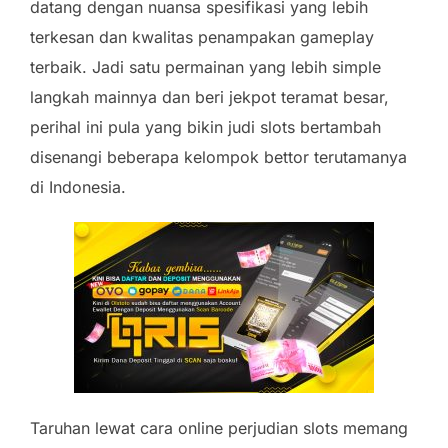
datang dengan nuansa spesifikasi yang lebih
terkesan dan kwalitas penampakan gameplay
terbaik. Jadi satu permainan yang lebih simple
langkah mainnya dan beri jekpot teramat besar,
perihal ini pula yang bikin judi slots bertambah
disenangi beberapa kelompok bettor terutamanya
di Indonesia.
Taruhan lewat cara online perjudian slots memang