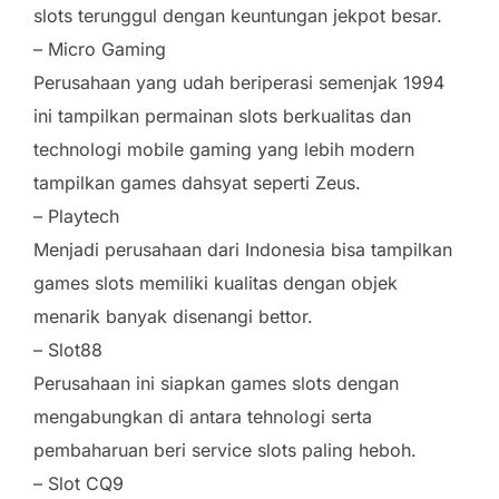
slots terunggul dengan keuntungan jekpot besar.
– Micro Gaming
Perusahaan yang udah beriperasi semenjak 1994
ini tampilkan permainan slots berkualitas dan
technologi mobile gaming yang lebih modern
tampilkan games dahsyat seperti Zeus.
– Playtech
Menjadi perusahaan dari Indonesia bisa tampilkan
games slots memiliki kualitas dengan objek
menarik banyak disenangi bettor.
– Slot88
Perusahaan ini siapkan games slots dengan
mengabungkan di antara tehnologi serta
pembaharuan beri service slots paling heboh.
– Slot CQ9