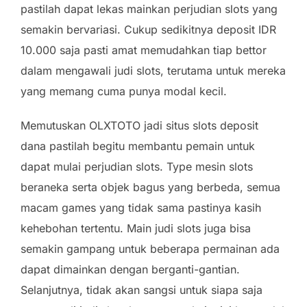
pastilah dapat lekas mainkan perjudian slots yang
semakin bervariasi. Cukup sedikitnya deposit IDR
10.000 saja pasti amat memudahkan tiap bettor
dalam mengawali judi slots, terutama untuk mereka
yang memang cuma punya modal kecil.
Memutuskan OLXTOTO jadi situs slots deposit
dana pastilah begitu membantu pemain untuk
dapat mulai perjudian slots. Type mesin slots
beraneka serta objek bagus yang berbeda, semua
macam games yang tidak sama pastinya kasih
kehebohan tertentu. Main judi slots juga bisa
semakin gampang untuk beberapa permainan ada
dapat dimainkan dengan berganti-gantian.
Selanjutnya, tidak akan sangsi untuk siapa saja