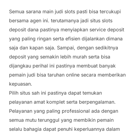
Semua sarana main judi slots pasti bisa tercukupi
bersama agen ini. terutamanya jadi situs slots
deposit dana pastinya menyiapkan service deposit
yang paling ringan serta efisien dijalankan dimana
saja dan kapan saja. Sampai, dengan sedikitnya
deposit yang semakin lebih murah serta bisa
dijangkau perihal ini pastinya membuat banyak
pemain judi bisa taruhan online secara memberikan
kepuasan.
Pilih situs sah ini pastinya dapat temukan
pelayanan amat komplet serta berpengalaman.
Pelayanan yang paling professional ada dengan
semua mutu terunggul yang membikin pemain
selalu bahagia dapat penuhi keperluannya dalam