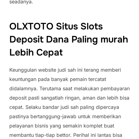
seadanya.
OLXTOTO Situs Slots
Deposit Dana Paling murah
Lebih Cepat
Keunggulan website judi sah ini terang memberi
keuntungan pada banyak pemain tercatat
didalamnya. Terutama saat melakukan pembayaran
deposit pasti sangatlah ringan, aman dan lebih bisa
cepat. Selaku bandar judi sah paling dipercaya
pastinya bertanggung-jawab untuk memberikan
pelayanan bisnis yang semakin komplet buat
membantu tiap-tiap bettor. Perihal ini lantas bisa