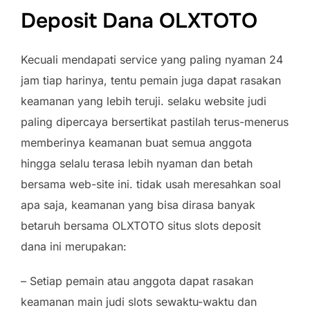
Deposit Dana OLXTOTO
Kecuali mendapati service yang paling nyaman 24
jam tiap harinya, tentu pemain juga dapat rasakan
keamanan yang lebih teruji. selaku website judi
paling dipercaya bersertikat pastilah terus-menerus
memberinya keamanan buat semua anggota
hingga selalu terasa lebih nyaman dan betah
bersama web-site ini. tidak usah meresahkan soal
apa saja, keamanan yang bisa dirasa banyak
betaruh bersama OLXTOTO situs slots deposit
dana ini merupakan:
– Setiap pemain atau anggota dapat rasakan
keamanan main judi slots sewaktu-waktu dan