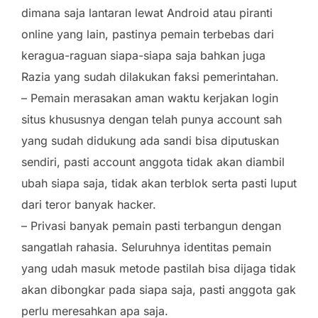
dimana saja lantaran lewat Android atau piranti
online yang lain, pastinya pemain terbebas dari
keragua-raguan siapa-siapa saja bahkan juga
Razia yang sudah dilakukan faksi pemerintahan.
– Pemain merasakan aman waktu kerjakan login
situs khususnya dengan telah punya account sah
yang sudah didukung ada sandi bisa diputuskan
sendiri, pasti account anggota tidak akan diambil
ubah siapa saja, tidak akan terblok serta pasti luput
dari teror banyak hacker.
– Privasi banyak pemain pasti terbangun dengan
sangatlah rahasia. Seluruhnya identitas pemain
yang udah masuk metode pastilah bisa dijaga tidak
akan dibongkar pada siapa saja, pasti anggota gak
perlu meresahkan apa saja.