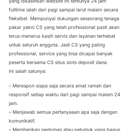
yang dikasihkan website ini tentunya 24 jam
fulltime ialah dari pagi sampai larut malam secara
fleksibel. Mempunyai dukungan seseorang tenaga
pakar yakni CS yang telah professional pasti akan
terus-menerus kasih servis dan layanan terhebat
untuk seluruh anggota. Jadi CS yang paling
professional, service yang bisa dicapai banyak
peserta bersama CS situs slots deposit dana
ini salah satunya:
– Merespon siapa saja secara amat ramah dan
responsif setiap waktu dari pagi sampai malam 24
jam.
– Menjawab semua pertanyaaan apa saja dengan
komunikatif.
– Memberikan pedoman atau petunjuk yang bagus