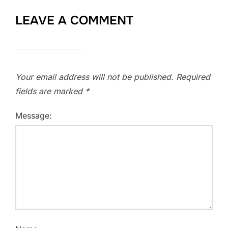
LEAVE A COMMENT
Your email address will not be published.
Required
fields are marked
*
Message: