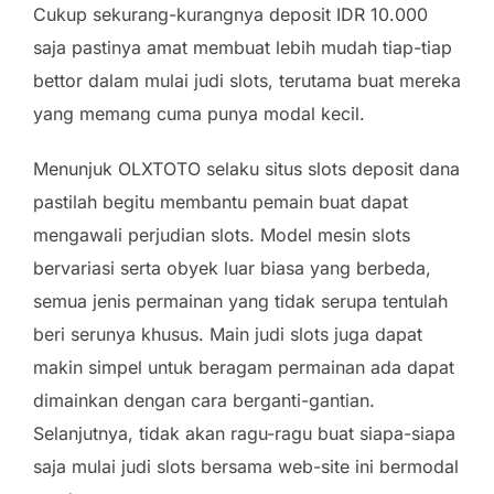
Cukup sekurang-kurangnya deposit IDR 10.000
saja pastinya amat membuat lebih mudah tiap-tiap
bettor dalam mulai judi slots, terutama buat mereka
yang memang cuma punya modal kecil.
Menunjuk OLXTOTO selaku situs slots deposit dana
pastilah begitu membantu pemain buat dapat
mengawali perjudian slots. Model mesin slots
bervariasi serta obyek luar biasa yang berbeda,
semua jenis permainan yang tidak serupa tentulah
beri serunya khusus. Main judi slots juga dapat
makin simpel untuk beragam permainan ada dapat
dimainkan dengan cara berganti-gantian.
Selanjutnya, tidak akan ragu-ragu buat siapa-siapa
saja mulai judi slots bersama web-site ini bermodal