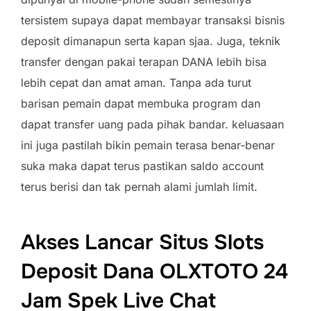
tersistem supaya dapat membayar transaksi bisnis
deposit dimanapun serta kapan sjaa. Juga, teknik
transfer dengan pakai terapan DANA lebih bisa
lebih cepat dan amat aman. Tanpa ada turut
barisan pemain dapat membuka program dan
dapat transfer uang pada pihak bandar. keluasaan
ini juga pastilah bikin pemain terasa benar-benar
suka maka dapat terus pastikan saldo account
terus berisi dan tak pernah alami jumlah limit.
Akses Lancar Situs Slots
Deposit Dana OLXTOTO 24
Jam Spek Live Chat