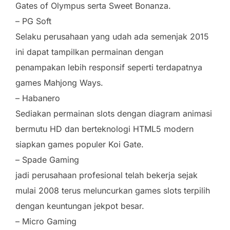
Gates of Olympus serta Sweet Bonanza.
– PG Soft
Selaku perusahaan yang udah ada semenjak 2015
ini dapat tampilkan permainan dengan
penampakan lebih responsif seperti terdapatnya
games Mahjong Ways.
– Habanero
Sediakan permainan slots dengan diagram animasi
bermutu HD dan berteknologi HTML5 modern
siapkan games populer Koi Gate.
– Spade Gaming
jadi perusahaan profesional telah bekerja sejak
mulai 2008 terus meluncurkan games slots terpilih
dengan keuntungan jekpot besar.
– Micro Gaming