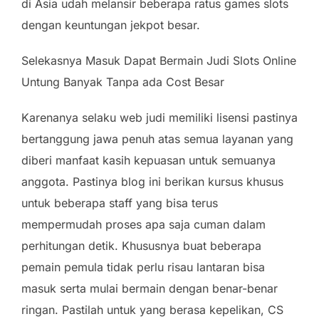
di Asia udah melansir beberapa ratus games slots
dengan keuntungan jekpot besar.
Selekasnya Masuk Dapat Bermain Judi Slots Online
Untung Banyak Tanpa ada Cost Besar
Karenanya selaku web judi memiliki lisensi pastinya
bertanggung jawa penuh atas semua layanan yang
diberi manfaat kasih kepuasan untuk semuanya
anggota. Pastinya blog ini berikan kursus khusus
untuk beberapa staff yang bisa terus
mempermudah proses apa saja cuman dalam
perhitungan detik. Khususnya buat beberapa
pemain pemula tidak perlu risau lantaran bisa
masuk serta mulai bermain dengan benar-benar
ringan. Pastilah untuk yang berasa kepelikan, CS