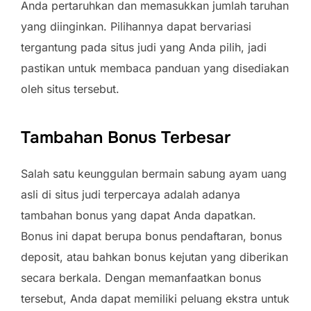
Anda pertaruhkan dan memasukkan jumlah taruhan
yang diinginkan. Pilihannya dapat bervariasi
tergantung pada situs judi yang Anda pilih, jadi
pastikan untuk membaca panduan yang disediakan
oleh situs tersebut.
Tambahan Bonus Terbesar
Salah satu keunggulan bermain sabung ayam uang
asli di situs judi terpercaya adalah adanya
tambahan bonus yang dapat Anda dapatkan.
Bonus ini dapat berupa bonus pendaftaran, bonus
deposit, atau bahkan bonus kejutan yang diberikan
secara berkala. Dengan memanfaatkan bonus
tersebut, Anda dapat memiliki peluang ekstra untuk