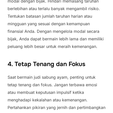
modal dengan bijak. Hindari memasang taruhan
berlebihan atau terlalu banyak mengambil risiko.
Tentukan batasan jumlah taruhan harian atau
mingguan yang sesuai dengan kemampuan
finansial Anda. Dengan mengelola modal secara
bijak, Anda dapat bermain lebih lama dan memiliki
peluang lebih besar untuk meraih kemenangan.
4. Tetap Tenang dan Fokus
Saat bermain judi sabung ayam, penting untuk
tetap tenang dan fokus. Jangan terbawa emosi
atau membuat keputusan impulsif ketika
menghadapi kekalahan atau kemenangan.
Pertahankan pikiran yang jernih dan pertimbangkan