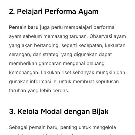
2. Pelajari Performa Ayam
Pemain baru
juga perlu mempelajari performa
ayam sebelum memasang taruhan. Observasi ayam
yang akan bertanding, seperti kecepatan, kekuatan
serangan, dan strategi yang digunakan dapat
memberikan gambaran mengenai peluang
kemenangan. Lakukan riset sebanyak mungkin dan
gunakan informasi ini untuk membuat keputusan
taruhan yang lebih cerdas.
3. Kelola Modal dengan Bijak
Sebagai pemain baru, penting untuk mengelola