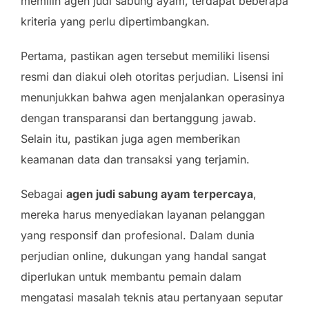
memilih agen judi sabung ayam, terdapat beberapa
kriteria yang perlu dipertimbangkan.
Pertama, pastikan agen tersebut memiliki lisensi
resmi dan diakui oleh otoritas perjudian. Lisensi ini
menunjukkan bahwa agen menjalankan operasinya
dengan transparansi dan bertanggung jawab.
Selain itu, pastikan juga agen memberikan
keamanan data dan transaksi yang terjamin.
Sebagai
agen judi sabung ayam terpercaya
,
mereka harus menyediakan layanan pelanggan
yang responsif dan profesional. Dalam dunia
perjudian online, dukungan yang handal sangat
diperlukan untuk membantu pemain dalam
mengatasi masalah teknis atau pertanyaan seputar