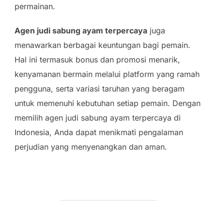
permainan.
Agen judi sabung ayam terpercaya
juga
menawarkan berbagai keuntungan bagi pemain.
Hal ini termasuk bonus dan promosi menarik,
kenyamanan bermain melalui platform yang ramah
pengguna, serta variasi taruhan yang beragam
untuk memenuhi kebutuhan setiap pemain. Dengan
memilih agen judi sabung ayam terpercaya di
Indonesia, Anda dapat menikmati pengalaman
perjudian yang menyenangkan dan aman.