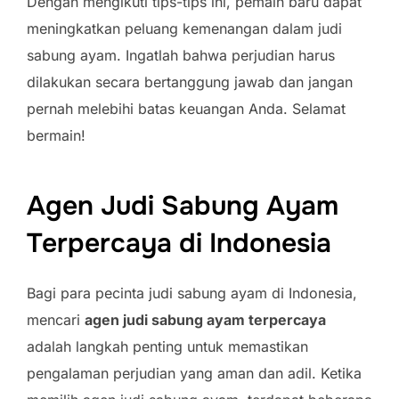
Dengan mengikuti tips-tips ini, pemain baru dapat
meningkatkan peluang kemenangan dalam judi
sabung ayam. Ingatlah bahwa perjudian harus
dilakukan secara bertanggung jawab dan jangan
pernah melebihi batas keuangan Anda. Selamat
bermain!
Agen Judi Sabung Ayam
Terpercaya di Indonesia
Bagi para pecinta judi sabung ayam di Indonesia,
mencari
agen judi sabung ayam terpercaya
adalah langkah penting untuk memastikan
pengalaman perjudian yang aman dan adil. Ketika