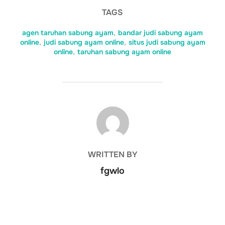
TAGS
agen taruhan sabung ayam
,
bandar judi sabung ayam
online
,
judi sabung ayam online
,
situs judi sabung ayam
online
,
taruhan sabung ayam online
POST AUTHOR
WRITTEN BY
fgwlo