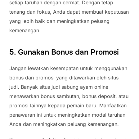
setiap taruhan dengan cermat. Dengan tetap
tenang dan fokus, Anda dapat membuat keputusan
yang lebih baik dan meningkatkan peluang
kemenangan.
5. Gunakan Bonus dan Promosi
Jangan lewatkan kesempatan untuk menggunakan
bonus dan promosi yang ditawarkan oleh situs
judi. Banyak situs judi sabung ayam online
menawarkan bonus sambutan, bonus deposit, atau
promosi lainnya kepada pemain baru. Manfaatkan
penawaran ini untuk meningkatkan modal taruhan
Anda dan meningkatkan peluang kemenangan.