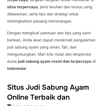
situs terpercaya
, jenis taruhan dan bonus yang
ditawarkan, serta tips dan strategi untuk
meningkatkan peluang kemenangan.
Dengan mengikuti panduan dan tips yang kami
berikan, Anda akan dapat menikmati pengalaman
judi sabung ayam yang aman, fair, dan
menguntungkan. Mari kita mulai dan eksplorasi
dunia
judi sabung ayam resmi dan terpercaya
di
Indonesia
!
Situs Judi Sabung Ayam
Online Terbaik dan