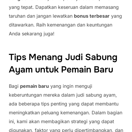
yang tepat. Dapatkan keseruan dalam memasang
taruhan dan jangan lewatkan
bonus terbesar
yang
ditawarkan. Raih kemenangan dan keuntungan
Anda sekarang juga!
Tips Menang Judi Sabung
Ayam untuk Pemain Baru
Bagi
pemain baru
yang ingin menguji
keberuntungan mereka dalam judi sabung ayam,
ada beberapa tips penting yang dapat membantu
meningkatkan peluang kemenangan. Dalam bagian
ini, kami akan membagikan strategi yang dapat
digunakan, faktor yang perlu dipertimbangkan, dan