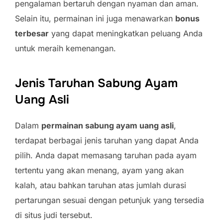
pengalaman bertaruh dengan nyaman dan aman.
Selain itu, permainan ini juga menawarkan
bonus
terbesar
yang dapat meningkatkan peluang Anda
untuk meraih kemenangan.
Jenis Taruhan Sabung Ayam
Uang Asli
Dalam
permainan sabung ayam uang asli
,
terdapat berbagai jenis taruhan yang dapat Anda
pilih. Anda dapat memasang taruhan pada ayam
tertentu yang akan menang, ayam yang akan
kalah, atau bahkan taruhan atas jumlah durasi
pertarungan sesuai dengan petunjuk yang tersedia
di situs judi tersebut.