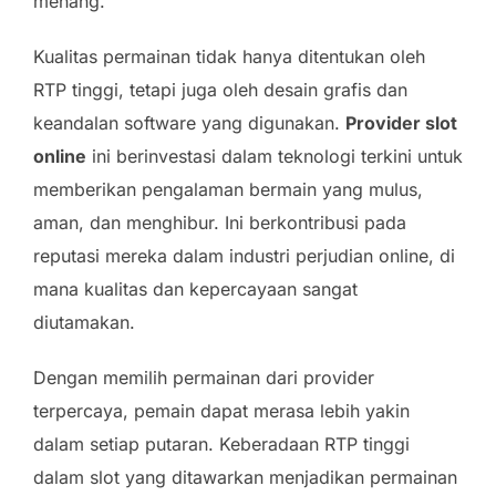
menang.
Kualitas permainan tidak hanya ditentukan oleh
RTP tinggi, tetapi juga oleh desain grafis dan
keandalan software yang digunakan.
Provider slot
online
ini berinvestasi dalam teknologi terkini untuk
memberikan pengalaman bermain yang mulus,
aman, dan menghibur. Ini berkontribusi pada
reputasi mereka dalam industri perjudian online, di
mana kualitas dan kepercayaan sangat
diutamakan.
Dengan memilih permainan dari provider
terpercaya, pemain dapat merasa lebih yakin
dalam setiap putaran. Keberadaan RTP tinggi
dalam slot yang ditawarkan menjadikan permainan