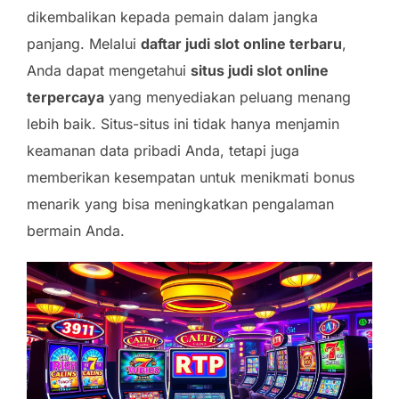
dikembalikan kepada pemain dalam jangka
panjang. Melalui
daftar judi slot online terbaru
,
Anda dapat mengetahui
situs judi slot online
terpercaya
yang menyediakan peluang menang
lebih baik. Situs-situs ini tidak hanya menjamin
keamanan data pribadi Anda, tetapi juga
memberikan kesempatan untuk menikmati bonus
menarik yang bisa meningkatkan pengalaman
bermain Anda.