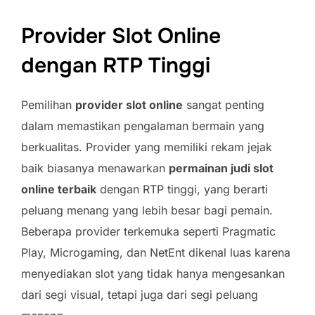
Provider Slot Online
dengan RTP Tinggi
Pemilihan
provider slot online
sangat penting
dalam memastikan pengalaman bermain yang
berkualitas. Provider yang memiliki rekam jejak
baik biasanya menawarkan
permainan judi slot
online terbaik
dengan RTP tinggi, yang berarti
peluang menang yang lebih besar bagi pemain.
Beberapa provider terkemuka seperti Pragmatic
Play, Microgaming, dan NetEnt dikenal luas karena
menyediakan slot yang tidak hanya mengesankan
dari segi visual, tetapi juga dari segi peluang