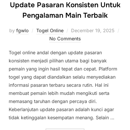
Update Pasaran Konsisten Untuk
Pengalaman Main Terbaik
Posted
by
fgwlo
Togel Online
December 19, 2025
on
No Comments
Togel online andal dengan update pasaran
konsisten menjadi pilihan utama bagi banyak
pemain yang ingin hasil tepat dan cepat. Platform
togel yang dapat diandalkan selalu menyediakan
informasi pasaran terbaru secara rutin. Hal ini
membuat pemain lebih mudah mengikuti serta
memasang taruhan dengan percaya diri.
Keberlanjutan update pasaran adalah kunci agar
tidak ketinggalan kesempatan menang. Selain …