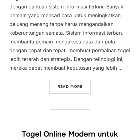
dengan bantuan sistem informasi terkini. Banyak
pemain yang mencari cara untuk meningkatkan
peluang menang tanpa harus mengandalkan
keberuntungan semata. Sistem informasi terbaru
membantu pemain mengakses data dan pola
dengan cepat dan tepat, membuat permainan togel
lebih terarah dan strategis. Dengan teknologi ini,
mereka dapat membuat keputusan yang lebih …
“TOGEL ONLINE CERDAS D
READ MORE
Togel Online Modern untuk