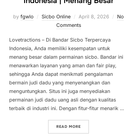
Indonesia | Menang Besar
Posted
by
fgwlo
Sicbo Online
April 8, 2026
No
on
Comments
Lovetractions – Di Bandar Sicbo Terpercaya
Indonesia, Anda memiliki kesempatan untuk
menang besar dalam permainan sicbo. Bandar ini
menawarkan layanan yang aman dan fair play,
sehingga Anda dapat menikmati pengalaman
bermain judi dadu yang menyenangkan dan
menguntungkan. Situs ini juga menyediakan
permainan judi dadu uang asli dengan kualitas
terbaik di industri ini. Dengan fitur-fitur menarik …
“BANDAR SICBO TERPERCA
READ MORE