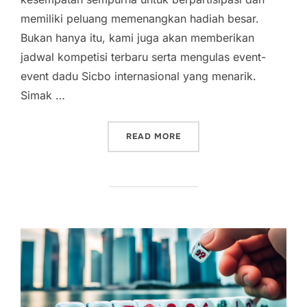
memiliki peluang memenangkan hadiah besar.
Bukan hanya itu, kami juga akan memberikan
jadwal kompetisi terbaru serta mengulas event-
event dadu Sicbo internasional yang menarik.
Simak …
“RAIH KEMENANGAN DI EV
READ MORE