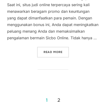
Saat ini, situs judi online terpercaya sering kali
menawarkan beragam promo dan keuntungan
yang dapat dimanfaatkan para pemain. Dengan
menggunakan bonus ini, Anda dapat meningkatkan
peluang menang Anda dan memaksimalkan
pengalaman bermain Sicbo Online. Tidak hanya …
“BONUS MENARIK SICBO O
READ MORE
Posts
1
2