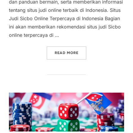
dan panduan bermain, serta memberikan informasi
tentang situs judi online terbaik di Indonesia. Situs
Judi Sicbo Online Terpercaya di Indonesia Bagian
ini akan memberikan rekomendasi situs judi Sicbo
online terpercaya di …
“ULASAN SITUS SICBO SIN
READ MORE