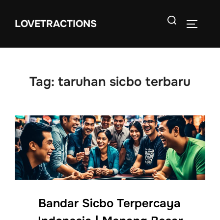
Skip
Search
to
LOVETRACTIONS
TOGGLE
for:
content
Tag:
taruhan sicbo terbaru
Bandar Sicbo Terpercaya