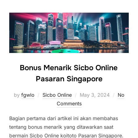
Bonus Menarik Sicbo Online
Pasaran Singapore
Posted
by
fgwlo
Sicbo Online
May 3, 2024
No
on
Comments
Bagian pertama dari artikel ini akan membahas
tentang bonus menarik yang ditawarkan saat
bermain Sicbo Online koitoto Pasaran Singapore.