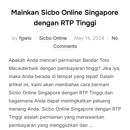
Mainkan Sicbo Online Singapore
dengan RTP Tinggi
Posted
by
fgwlo
Sicbo Online
May 14, 2024
No
on
Comments
Apakah Anda mencari permainan Bandar Toto
Macauterbaik dengan pembayaran tinggi? Jika iya,
maka Anda berada di tempat yang tepat! Dalam
artikel ini, kami akan membahas cara bermain
Sicbo Online Singapore dengan RTP Tinggi dan
bagaimana Anda dapat meningkatkan peluang
menang Anda. Sicbo Online Singapore dengan RTP
Tinggi adalah permainan yang menawarkan
pembayaran yang menggiurkan dan …