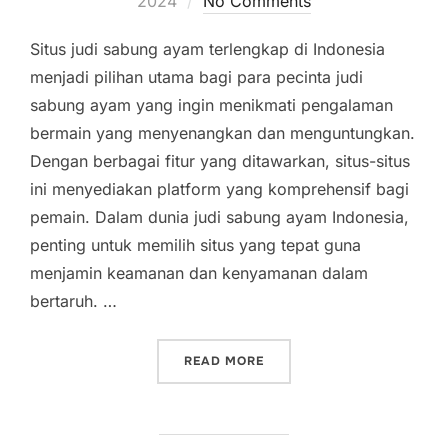
on
2024
No Comments
Situs judi sabung ayam terlengkap di Indonesia
menjadi pilihan utama bagi para pecinta judi
sabung ayam yang ingin menikmati pengalaman
bermain yang menyenangkan dan menguntungkan.
Dengan berbagai fitur yang ditawarkan, situs-situs
ini menyediakan platform yang komprehensif bagi
pemain. Dalam dunia judi sabung ayam Indonesia,
penting untuk memilih situs yang tepat guna
menjamin keamanan dan kenyamanan dalam
bertaruh. …
“SITUS JUDI SABUNG AYA
READ MORE