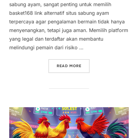
sabung ayam, sangat penting untuk memilih
basket168 link alternatif situs sabung ayam
terpercaya agar pengalaman bermain tidak hanya
menyenangkan, tetapi juga aman. Memilih platform
yang legal dan terdaftar akan membantu
melindungi pemain dari risiko …
“SITUS JUDI SABUNG AYA
READ MORE