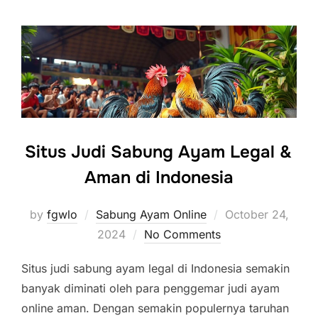
Situs Judi Sabung Ayam Legal &
Aman di Indonesia
Posted
by
fgwlo
Sabung Ayam Online
October 24,
on
2024
No Comments
Situs judi sabung ayam legal di Indonesia semakin
banyak diminati oleh para penggemar judi ayam
online aman. Dengan semakin populernya taruhan