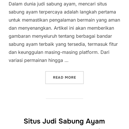
Dalam dunia judi sabung ayam, mencari situs
sabung ayam terpercaya adalah langkah pertama
untuk memastikan pengalaman bermain yang aman
dan menyenangkan. Artikel ini akan memberikan
gambaran menyeluruh tentang berbagai bandar
sabung ayam terbaik yang tersedia, termasuk fitur
dan keunggulan masing-masing platform. Dari
variasi permainan hingga …
“5 TERBAIK DAFTAR SITUS
READ MORE
Situs Judi Sabung Ayam