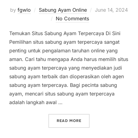
Posted
by
fgwlo
Sabung Ayam Online
June 14, 2024
on
No Comments
Temukan Situs Sabung Ayam Terpercaya Di Sini
Pemilihan situs sabung ayam terpercaya sangat
penting untuk pengalaman taruhan online yang
aman. Cari tahu mengapa Anda harus memilih situs
sabung ayam terpercaya yang menyediakan judi
sabung ayam terbaik dan dioperasikan oleh agen
sabung ayam terpercaya. Bagi pecinta sabung
ayam, mencari situs sabung ayam terpercaya
adalah langkah awal …
“TEMUKAN SITUS SABUNG 
READ MORE