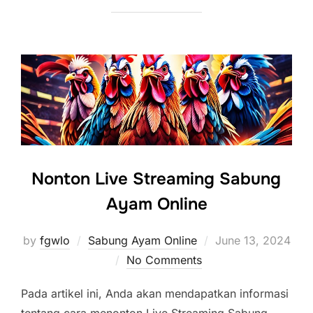
Nonton Live Streaming Sabung
Ayam Online
Posted
by
fgwlo
Sabung Ayam Online
June 13, 2024
on
No Comments
Pada artikel ini, Anda akan mendapatkan informasi