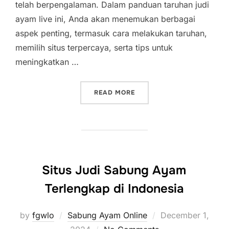
telah berpengalaman. Dalam panduan taruhan judi
ayam live ini, Anda akan menemukan berbagai
aspek penting, termasuk cara melakukan taruhan,
memilih situs terpercaya, serta tips untuk
meningkatkan …
“TARUHAN JUDI SABUNG A
READ MORE
Situs Judi Sabung Ayam
Terlengkap di Indonesia
Posted
by
fgwlo
Sabung Ayam Online
December 1,