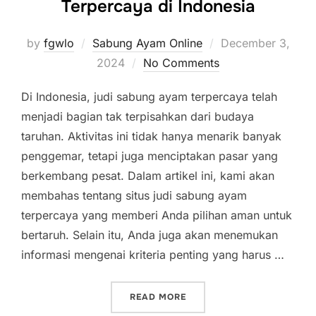
Terpercaya di Indonesia
Posted
by
fgwlo
Sabung Ayam Online
December 3,
on
2024
No Comments
Di Indonesia, judi sabung ayam terpercaya telah
menjadi bagian tak terpisahkan dari budaya
taruhan. Aktivitas ini tidak hanya menarik banyak
penggemar, tetapi juga menciptakan pasar yang
berkembang pesat. Dalam artikel ini, kami akan
membahas tentang situs judi sabung ayam
terpercaya yang memberi Anda pilihan aman untuk
bertaruh. Selain itu, Anda juga akan menemukan
informasi mengenai kriteria penting yang harus …
“SITUS JUDI SABUNG AYA
READ MORE