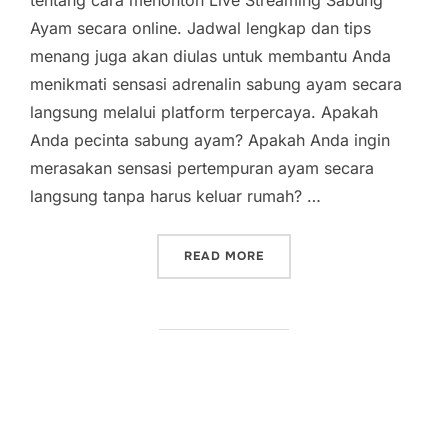
tentang cara menonton Live Streaming Sabung
Ayam secara online. Jadwal lengkap dan tips
menang juga akan diulas untuk membantu Anda
menikmati sensasi adrenalin sabung ayam secara
langsung melalui platform terpercaya. Apakah
Anda pecinta sabung ayam? Apakah Anda ingin
merasakan sensasi pertempuran ayam secara
langsung tanpa harus keluar rumah? …
“NONTON LIVE STREAMING
READ MORE