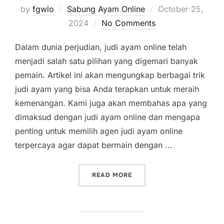
Posted
by
fgwlo
Sabung Ayam Online
October 25,
on
2024
No Comments
Dalam dunia perjudian, judi ayam online telah
menjadi salah satu pilihan yang digemari banyak
pemain. Artikel ini akan mengungkap berbagai trik
judi ayam yang bisa Anda terapkan untuk meraih
kemenangan. Kami juga akan membahas apa yang
dimaksud dengan judi ayam online dan mengapa
penting untuk memilih agen judi ayam online
terpercaya agar dapat bermain dengan …
“TRIK JUDI AYAM ONLINE
READ MORE