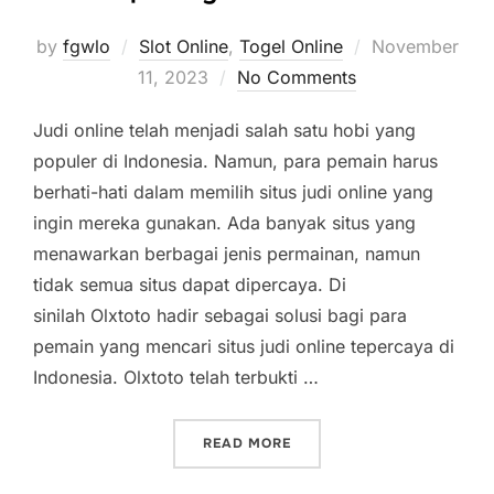
Posted
by
fgwlo
Slot Online
,
Togel Online
November
on
11, 2023
No Comments
Judi online telah menjadi salah satu hobi yang
populer di Indonesia. Namun, para pemain harus
berhati-hati dalam memilih situs judi online yang
ingin mereka gunakan. Ada banyak situs yang
menawarkan berbagai jenis permainan, namun
tidak semua situs dapat dipercaya. Di
sinilah Olxtoto hadir sebagai solusi bagi para
pemain yang mencari situs judi online tepercaya di
Indonesia. Olxtoto telah terbukti …
“OLXTOTO SITUS JUDI ONL
READ MORE