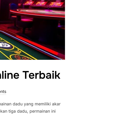
ine Terbaik
nts
rmainan dadu yang memiliki akar
kan tiga dadu, permainan ini