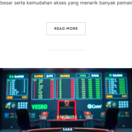
sar serta kemudahan akses yang menarik banyak pemain.
“TEMUKAN PERMAINAN JUD
READ MORE