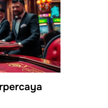
erpercaya