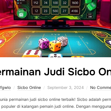
mainan Judi Sicbo Onl
Posted
y
fgwlo
Sicbo Online
September 3, 2024
No Comme
on
unia permainan judi sicbo online terbaik! Sicbo adalah pe
in populer di kalangan pemain judi online. Dengan mengguna