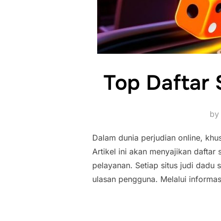
Top Daftar 
b
Dalam dunia perjudian online, kh
Artikel ini akan menyajikan daftar
pelayanan. Setiap situs judi dadu
ulasan pengguna. Melalui informas