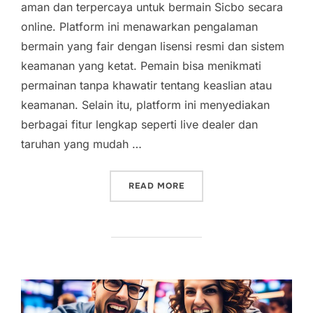
aman dan terpercaya untuk bermain Sicbo secara
online. Platform ini menawarkan pengalaman
bermain yang fair dengan lisensi resmi dan sistem
keamanan yang ketat. Pemain bisa menikmati
permainan tanpa khawatir tentang keaslian atau
keamanan. Selain itu, platform ini menyediakan
berbagai fitur lengkap seperti live dealer dan
taruhan yang mudah …
“PLATFORM SICBO ONLIN
READ MORE