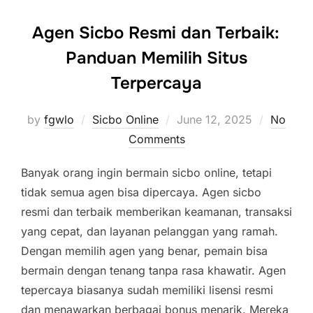
Agen Sicbo Resmi dan Terbaik:
Panduan Memilih Situs
Terpercaya
Posted
by
fgwlo
Sicbo Online
June 12, 2025
No
on
Comments
Banyak orang ingin bermain sicbo online, tetapi
tidak semua agen bisa dipercaya. Agen sicbo
resmi dan terbaik memberikan keamanan, transaksi
yang cepat, dan layanan pelanggan yang ramah.
Dengan memilih agen yang benar, pemain bisa
bermain dengan tenang tanpa rasa khawatir. Agen
tepercaya biasanya sudah memiliki lisensi resmi
dan menawarkan berbagai bonus menarik. Mereka