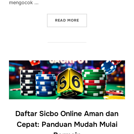
mengocok …
“LIVE SICBO ONLINE DEN
READ MORE
Daftar Sicbo Online Aman dan
Cepat: Panduan Mudah Mulai