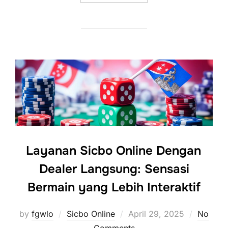
Layanan Sicbo Online Dengan
Dealer Langsung: Sensasi
Bermain yang Lebih Interaktif
Posted
by
fgwlo
Sicbo Online
April 29, 2025
No
on
Comments