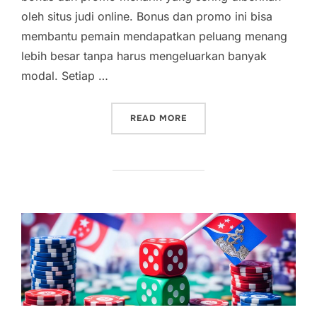
oleh situs judi online. Bonus dan promo ini bisa
membantu pemain mendapatkan peluang menang
lebih besar tanpa harus mengeluarkan banyak
modal. Setiap …
“BONUS DAN PROMO MENAR
READ MORE