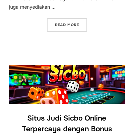
juga menyediakan …
“AGEN SICBO RESMI DAN 
READ MORE
Situs Judi Sicbo Online
Terpercaya dengan Bonus