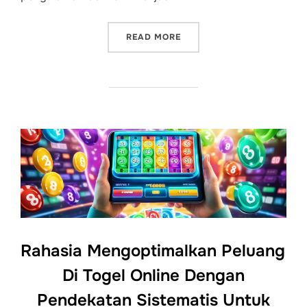
“TOGEL ONLINE PROFESIO
READ MORE
Rahasia Mengoptimalkan Peluang
Di Togel Online Dengan
Pendekatan Sistematis Untuk