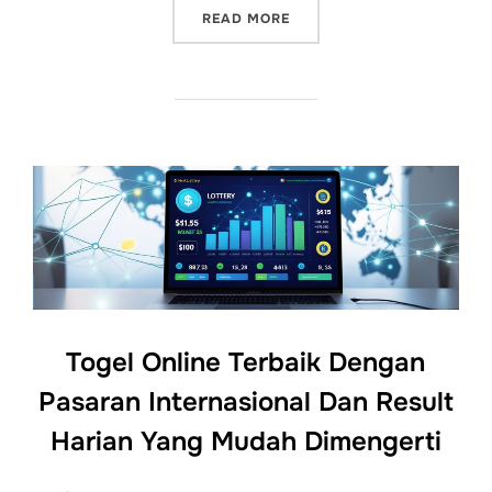
“STRATEGI ANALISIS AN
READ MORE
Togel Online Terbaik Dengan
Pasaran Internasional Dan Result
Harian Yang Mudah Dimengerti