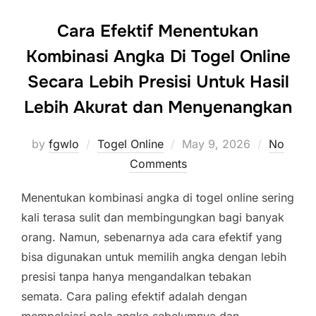
Cara Efektif Menentukan
Kombinasi Angka Di Togel Online
Secara Lebih Presisi Untuk Hasil
Lebih Akurat dan Menyenangkan
Posted
by
fgwlo
Togel Online
May 9, 2026
No
on
Comments
Menentukan kombinasi angka di togel online sering
kali terasa sulit dan membingungkan bagi banyak
orang. Namun, sebenarnya ada cara efektif yang
bisa digunakan untuk memilih angka dengan lebih
presisi tanpa hanya mengandalkan tebakan
semata. Cara paling efektif adalah dengan
mempelajari pola angka sebelumnya dan