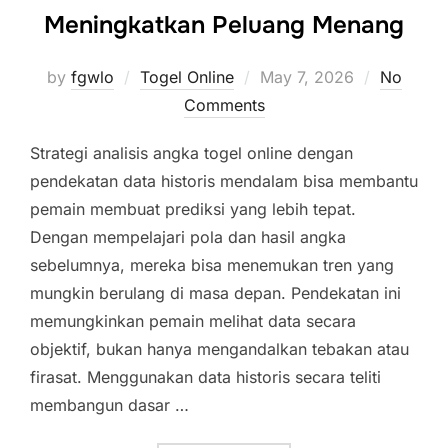
Meningkatkan Peluang Menang
Posted
by
fgwlo
Togel Online
May 7, 2026
No
on
Comments
Strategi analisis angka togel online dengan
pendekatan data historis mendalam bisa membantu
pemain membuat prediksi yang lebih tepat.
Dengan mempelajari pola dan hasil angka
sebelumnya, mereka bisa menemukan tren yang
mungkin berulang di masa depan. Pendekatan ini
memungkinkan pemain melihat data secara
objektif, bukan hanya mengandalkan tebakan atau
firasat. Menggunakan data historis secara teliti
membangun dasar …