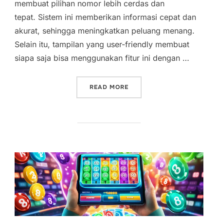
membuat pilihan nomor lebih cerdas dan
tepat. Sistem ini memberikan informasi cepat dan
akurat, sehingga meningkatkan peluang menang.
Selain itu, tampilan yang user-friendly membuat
siapa saja bisa menggunakan fitur ini dengan …
“TOGEL ONLINE INOVATIF
READ MORE