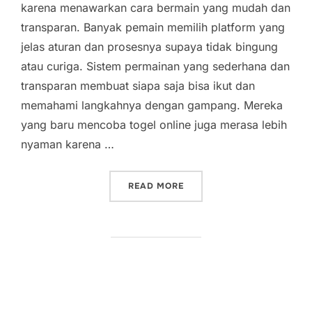
karena menawarkan cara bermain yang mudah dan
transparan. Banyak pemain memilih platform yang
jelas aturan dan prosesnya supaya tidak bingung
atau curiga. Sistem permainan yang sederhana dan
transparan membuat siapa saja bisa ikut dan
memahami langkahnya dengan gampang. Mereka
yang baru mencoba togel online juga merasa lebih
nyaman karena …
“TOGEL ONLINE POPULER
READ MORE