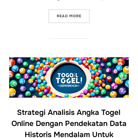
“PANDUAN MODERN TOGEL
READ MORE
Strategi Analisis Angka Togel
Online Dengan Pendekatan Data
Historis Mendalam Untuk