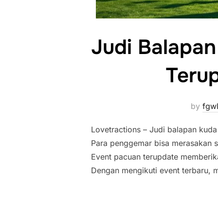
Judi Balapan
Teru
by
fgw
Lovetractions – Judi balapan kuda
Para penggemar bisa merasakan s
Event pacuan terupdate memberikan
Dengan mengikuti event terbaru, 