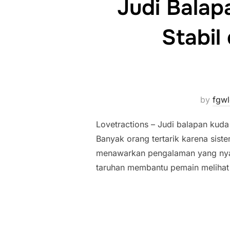
Judi Balap
Stabi
by
fgw
Lovetractions – Judi balapan kud
Banyak orang tertarik karena sist
menawarkan pengalaman yang nyaman
taruhan membantu pemain melihat