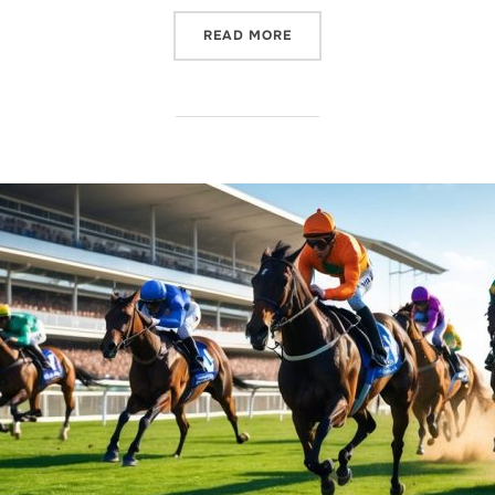
“JUDI BALAPAN KUDA DE
READ MORE