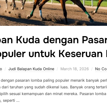
pan Kuda dengan Pasa
opuler untuk Keseruan
Posted
lo
Judi Balapan Kuda Online
March 18, 2026
No Co
on
a dengan pasaran lomba paling populer menarik banyak pe
ari taruhan yang sudah dikenal luas. Banyak orang tertar
 dipilih sesuai kemampuan dan minat mereka. Pasaran lomba
, seperti …