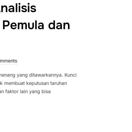
alisis
 Pemula dan
mments
 menang yang ditawarkannya. Kunci
tuk membuat keputusan taruhan
n faktor lain yang bisa
NGAN ANALISIS PERTANDINGAN KUDA TERBARU UNTUK PEMULA 