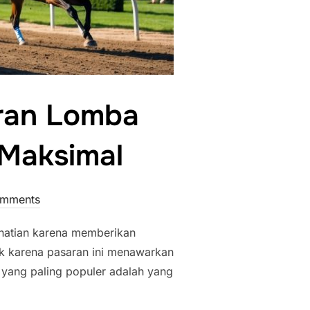
ran Lomba
 Maksimal
mments
rhatian karena memberikan
ik karena pasaran ini menawarkan
 yang paling populer adalah yang