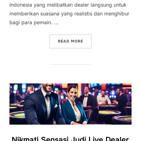
Indonesia yang melibatkan dealer langsung untuk
memberikan suasana yang realistis dan menghibur
bagi para pemain. …
“GAME LIVE CASINO ONLIN
READ MORE
Nikmati Sensasi Judi Live Dealer