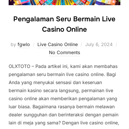
Pengalaman Seru Bermain Live
Casino Online
Posted
by
fgwlo
Live Casino Online
July 6, 2024
on
No Comments
OLXTOTO – Pada artikel ini, kami akan membahas
pengalaman seru bermain live casino online. Bagi
Anda yang menyukai sensasi dan keseruan
bermain kasino secara langsung, permainan live
casino online akan memberikan pengalaman yang
luar biasa. Bagaimana rasanya bermain melawan
dealer sungguhan dan berinteraksi dengan pemain
lain di meja yang sama? Dengan live casino online,