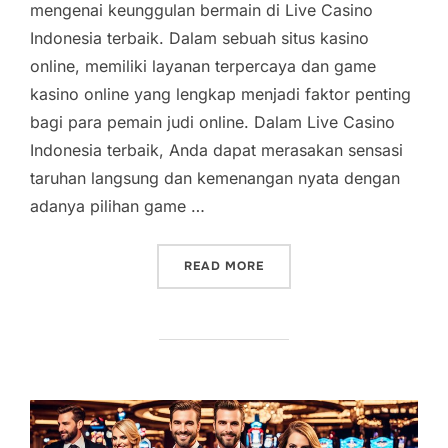
mengenai keunggulan bermain di Live Casino
Indonesia terbaik. Dalam sebuah situs kasino
online, memiliki layanan terpercaya dan game
kasino online yang lengkap menjadi faktor penting
bagi para pemain judi online. Dalam Live Casino
Indonesia terbaik, Anda dapat merasakan sensasi
taruhan langsung dan kemenangan nyata dengan
adanya pilihan game …
“KEUNGGULAN BERMAIN DI
READ MORE