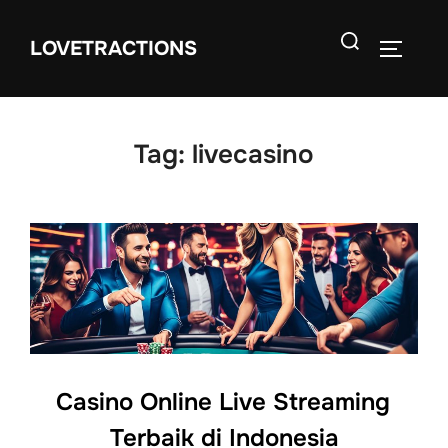
Skip
Search
to
LOVETRACTIONS
TOGGLE
for:
content
Tag:
livecasino
Casino Online Live Streaming
Terbaik di Indonesia