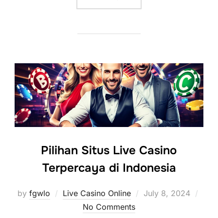
Pilihan Situs Live Casino
Terpercaya di Indonesia
Posted
by
fgwlo
Live Casino Online
July 8, 2024
on
No Comments