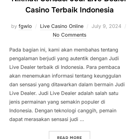
Casino Terbaik Indonesia
Posted
by
fgwlo
Live Casino Online
July 9, 2024
on
No Comments
Pada bagian ini, kami akan membahas tentang
pengalaman berjudi yang autentik dengan Judi
Live Dealer terbaik di Indonesia. Para pembaca
akan menemukan informasi tentang keunggulan
dan sensasi yang ditawarkan dalam bermain Judi
Live Dealer. Judi Live Dealer adalah salah satu
jenis permainan yang semakin populer di
Indonesia. Dengan teknologi canggih, pemain
dapat merasakan sensasi judi …
“NIKMATI SENSASI JUDI L
READ MORE