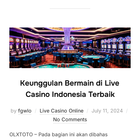
Keunggulan Bermain di Live
Casino Indonesia Terbaik
Posted
by
fgwlo
Live Casino Online
July 11, 2024
on
No Comments
OLXTOTO – Pada bagian ini akan dibahas