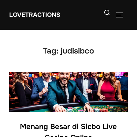
Skip
Search
to
LOVETRACTIONS
TOGGLE
for:
content
Tag:
judisibco
Menang Besar di Sicbo Live