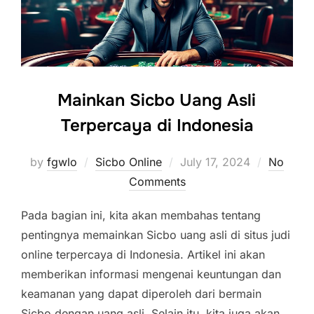
Mainkan Sicbo Uang Asli
Terpercaya di Indonesia
Posted
by
fgwlo
Sicbo Online
July 17, 2024
No
on
Comments
Pada bagian ini, kita akan membahas tentang
pentingnya memainkan Sicbo uang asli di situs judi
online terpercaya di Indonesia. Artikel ini akan
memberikan informasi mengenai keuntungan dan
keamanan yang dapat diperoleh dari bermain
Sicbo dengan uang asli. Selain itu, kita juga akan