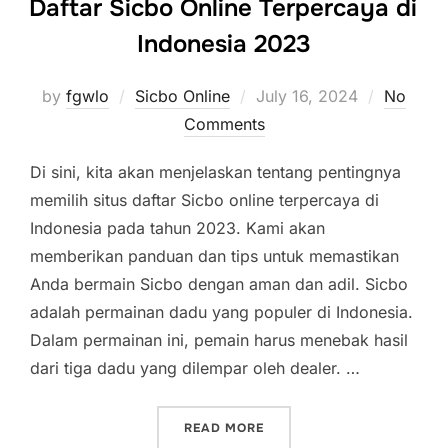
Daftar Sicbo Online Terpercaya di
Indonesia 2023
Posted
by
fgwlo
Sicbo Online
July 16, 2024
No
on
Comments
Di sini, kita akan menjelaskan tentang pentingnya
memilih situs daftar Sicbo online terpercaya di
Indonesia pada tahun 2023. Kami akan
memberikan panduan dan tips untuk memastikan
Anda bermain Sicbo dengan aman dan adil. Sicbo
adalah permainan dadu yang populer di Indonesia.
Dalam permainan ini, pemain harus menebak hasil
dari tiga dadu yang dilempar oleh dealer. …
“DAFTAR SICBO ONLINE TE
READ MORE