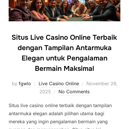
Situs Live Casino Online Terbaik
dengan Tampilan Antarmuka
Elegan untuk Pengalaman
Bermain Maksimal
Posted
by
fgwlo
Live Casino Online
November 26,
on
2025
No Comments
Situs live casino online terbaik dengan tampilan
antarmuka elegan adalah pilihan utama bagi
mereka yang ingin pengalaman bermain yang