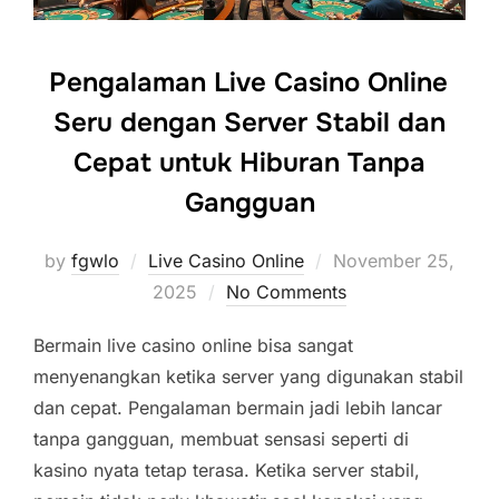
Pengalaman Live Casino Online
Seru dengan Server Stabil dan
Cepat untuk Hiburan Tanpa
Gangguan
Posted
by
fgwlo
Live Casino Online
November 25,
on
2025
No Comments
Bermain live casino online bisa sangat
menyenangkan ketika server yang digunakan stabil
dan cepat. Pengalaman bermain jadi lebih lancar
tanpa gangguan, membuat sensasi seperti di
kasino nyata tetap terasa. Ketika server stabil,