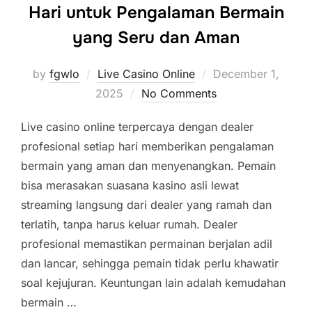
Hari untuk Pengalaman Bermain
yang Seru dan Aman
Posted
by
fgwlo
Live Casino Online
December 1,
on
2025
No Comments
Live casino online terpercaya dengan dealer
profesional setiap hari memberikan pengalaman
bermain yang aman dan menyenangkan. Pemain
bisa merasakan suasana kasino asli lewat
streaming langsung dari dealer yang ramah dan
terlatih, tanpa harus keluar rumah. Dealer
profesional memastikan permainan berjalan adil
dan lancar, sehingga pemain tidak perlu khawatir
soal kejujuran. Keuntungan lain adalah kemudahan
bermain …