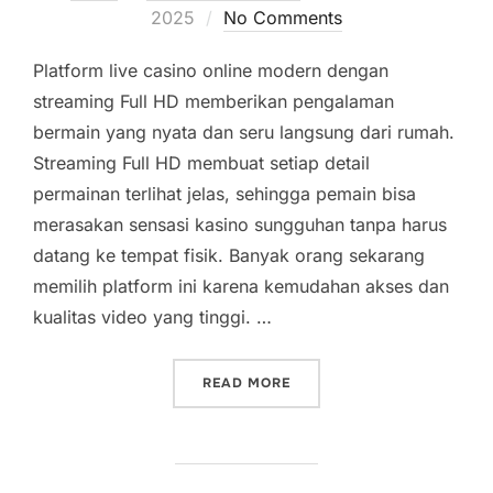
on
2025
No Comments
Platform live casino online modern dengan
streaming Full HD memberikan pengalaman
bermain yang nyata dan seru langsung dari rumah.
Streaming Full HD membuat setiap detail
permainan terlihat jelas, sehingga pemain bisa
merasakan sensasi kasino sungguhan tanpa harus
datang ke tempat fisik. Banyak orang sekarang
memilih platform ini karena kemudahan akses dan
kualitas video yang tinggi. …
“PLATFORM LIVE CASINO
READ MORE