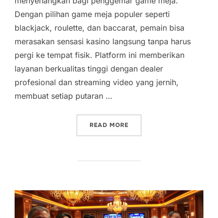
menyenangkan bagi penggemar game meja.
Dengan pilihan game meja populer seperti
blackjack, roulette, dan baccarat, pemain bisa
merasakan sensasi kasino langsung tanpa harus
pergi ke tempat fisik. Platform ini memberikan
layanan berkualitas tinggi dengan dealer
profesional dan streaming video yang jernih,
membuat setiap putaran …
“ARENA LIVE CASINO ONL
READ MORE