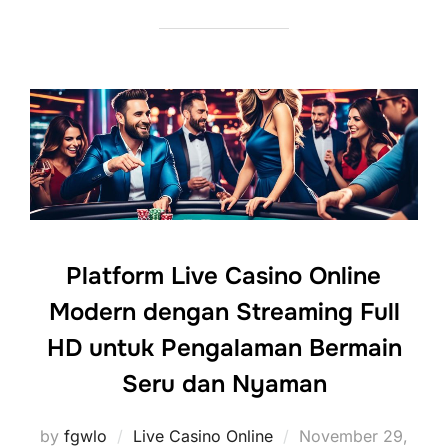
Platform Live Casino Online
Modern dengan Streaming Full
HD untuk Pengalaman Bermain
Seru dan Nyaman
Posted
by
fgwlo
Live Casino Online
November 29,