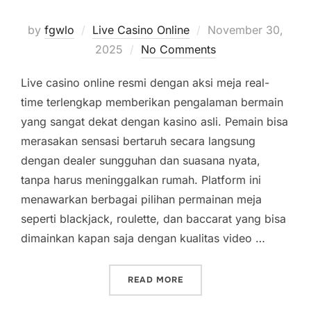
Posted
by
fgwlo
Live Casino Online
November 30,
on
2025
No Comments
Live casino online resmi dengan aksi meja real-
time terlengkap memberikan pengalaman bermain
yang sangat dekat dengan kasino asli. Pemain bisa
merasakan sensasi bertaruh secara langsung
dengan dealer sungguhan dan suasana nyata,
tanpa harus meninggalkan rumah. Platform ini
menawarkan berbagai pilihan permainan meja
seperti blackjack, roulette, dan baccarat yang bisa
dimainkan kapan saja dengan kualitas video …
“LIVE CASINO ONLINE RE
READ MORE