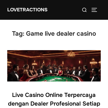
Skip
Search
LOVETRACTIONS
to
TOGGLE
for:
content
Tag:
Game live dealer casino
Live Casino Online Terpercaya
dengan Dealer Profesional Setiap