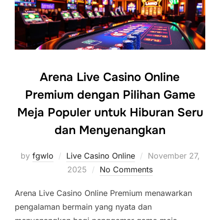
Arena Live Casino Online
Premium dengan Pilihan Game
Meja Populer untuk Hiburan Seru
dan Menyenangkan
Posted
by
fgwlo
Live Casino Online
November 27,
on
2025
No Comments
Arena Live Casino Online Premium menawarkan
pengalaman bermain yang nyata dan