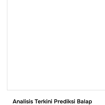
Analisis Terkini Prediksi Balap