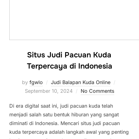
Situs Judi Pacuan Kuda
Terpercaya di Indonesia
Posted
by
fgwlo
Judi Balapan Kuda Online
on
September 10, 2024
No Comments
Di era digital saat ini, judi pacuan kuda telah
menjadi salah satu bentuk hiburan yang sangat
diminati di Indonesia. Mencari situs judi pacuan
kuda terpercaya adalah langkah awal yang penting