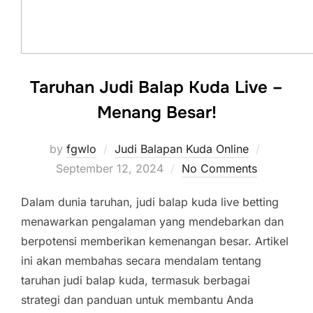
Taruhan Judi Balap Kuda Live –
Menang Besar!
Posted
by
fgwlo
Judi Balapan Kuda Online
on
September 12, 2024
No Comments
Dalam dunia taruhan, judi balap kuda live betting
menawarkan pengalaman yang mendebarkan dan
berpotensi memberikan kemenangan besar. Artikel
ini akan membahas secara mendalam tentang
taruhan judi balap kuda, termasuk berbagai
strategi dan panduan untuk membantu Anda