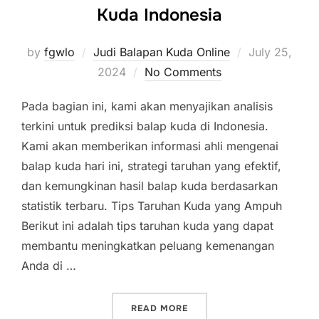
Kuda Indonesia
Posted
by
fgwlo
Judi Balapan Kuda Online
July 25,
on
2024
No Comments
Pada bagian ini, kami akan menyajikan analisis
terkini untuk prediksi balap kuda di Indonesia.
Kami akan memberikan informasi ahli mengenai
balap kuda hari ini, strategi taruhan yang efektif,
dan kemungkinan hasil balap kuda berdasarkan
statistik terbaru. Tips Taruhan Kuda yang Ampuh
Berikut ini adalah tips taruhan kuda yang dapat
membantu meningkatkan peluang kemenangan
Anda di …
“ANALISIS TERKINI PREDI
READ MORE