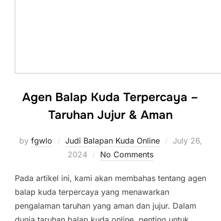
Agen Balap Kuda Terpercaya –
Taruhan Jujur & Aman
Posted
by
fgwlo
Judi Balapan Kuda Online
July 26,
on
2024
No Comments
Pada artikel ini, kami akan membahas tentang agen
balap kuda terpercaya yang menawarkan
pengalaman taruhan yang aman dan jujur. Dalam
dunia taruhan balap kuda online, penting untuk