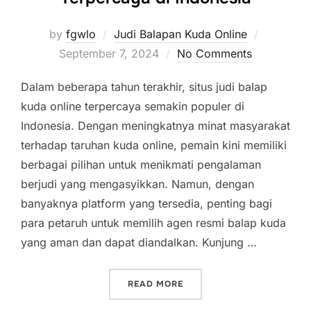
Posted
by
fgwlo
Judi Balapan Kuda Online
on
September 7, 2024
No Comments
Dalam beberapa tahun terakhir, situs judi balap
kuda online terpercaya semakin populer di
Indonesia. Dengan meningkatnya minat masyarakat
terhadap taruhan kuda online, pemain kini memiliki
berbagai pilihan untuk menikmati pengalaman
berjudi yang mengasyikkan. Namun, dengan
banyaknya platform yang tersedia, penting bagi
para petaruh untuk memilih agen resmi balap kuda
yang aman dan dapat diandalkan. Kunjung …
“SITUS JUDI BALAP KUDA 
READ MORE