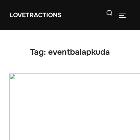
Skip
Search
to
LOVETRACTIONS
TOGGLE
for:
content
Tag:
eventbalapkuda