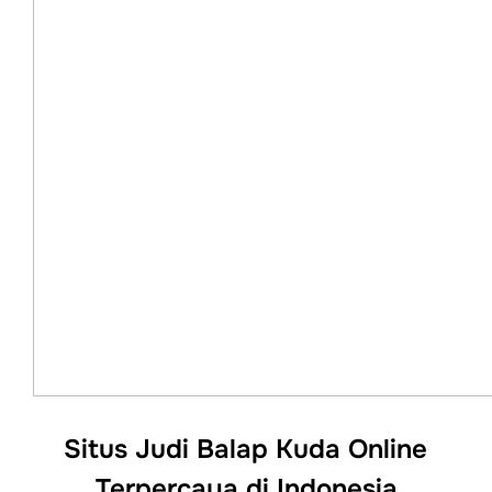
Situs Judi Balap Kuda Online
Terpercaya di Indonesia