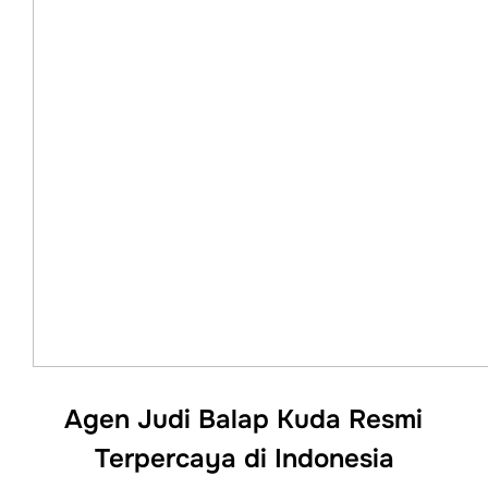
Agen Judi Balap Kuda Resmi
Terpercaya di Indonesia