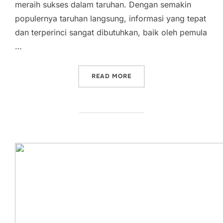
meraih sukses dalam taruhan. Dengan semakin
populernya taruhan langsung, informasi yang tepat
dan terperinci sangat dibutuhkan, baik oleh pemula
…
“TARUHAN JUDI BALAP KU
READ MORE