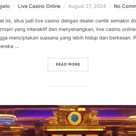
Posted
gwlo
Live Casino Online
August 27, 2024
No Comm
on
at ini, situs judi live casino dengan dealer cantik semakin 
main yang interaktif dan menyenangkan, live casino onlin
ngga menciptakan suasana yang lebih hidup dan berkesan. 
mereka …
“TITLE META: TEMUKAN SI
READ MORE