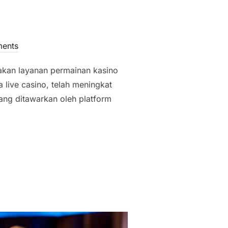
ents
iakan layanan permainan kasino
 live casino, telah meningkat
yang ditawarkan oleh platform
RESMI TERPERCAYA DI INDONESIA”