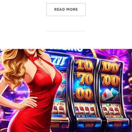
“PANDUAN BERMAIN JUDI 
READ MORE