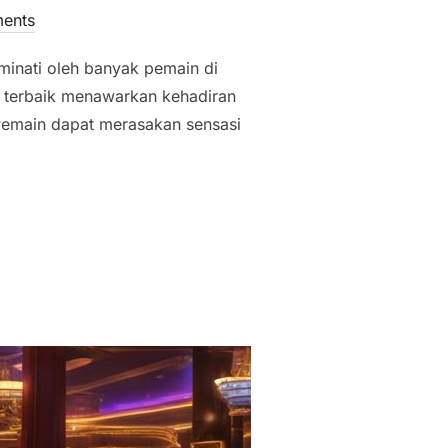
ents
diminati oleh banyak pemain di
e terbaik menawarkan kehadiran
Pemain dapat merasakan sensasi
TUS JUDI LIVE CASINO DENGAN DEALER CANTIK”