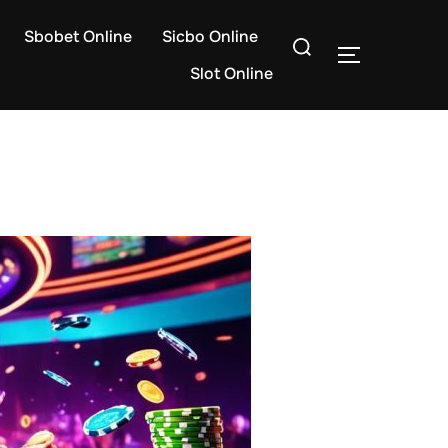
Search
Sbobet Online
Sicbo Online
TOGGLE S
for:
Slot Online