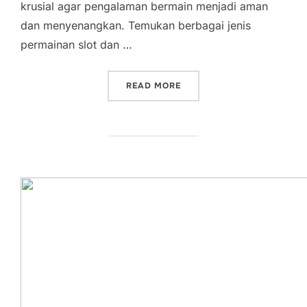
krusial agar pengalaman bermain menjadi aman
dan menyenangkan. Temukan berbagai jenis
permainan slot dan …
“DAFTAR JUDI SLOT ONLIN
READ MORE