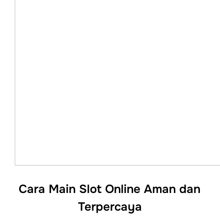
Cara Main Slot Online Aman dan
Terpercaya