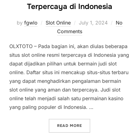
Terpercaya di Indonesia
Posted
by
fgwlo
Slot Online
July 1, 2024
No
on
Comments
OLXTOTO – Pada bagian ini, akan diulas beberapa
situs slot online resmi terpercaya di Indonesia yang
dapat dijadikan pilihan untuk bermain judi slot
online. Daftar situs ini mencakup situs-situs terbaru
yang dapat menghadirkan pengalaman bermain
slot online yang aman dan terpercaya. Judi slot
online telah menjadi salah satu permainan kasino
yang paling populer di Indonesia. …
“DAFTAR SITUS SLOT ONLI
READ MORE