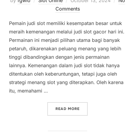
Posted
by
fgwlo
Slot Online
October 13, 2024
No
on
Comments
Pemain judi slot memiliki kesempatan besar untuk
meraih kemenangan melalui judi slot gacor hari ini.
Permainan ini menjadi pilihan utama bagi banyak
petaruh, dikarenakan peluang menang yang lebih
tinggi dibandingkan dengan jenis permainan
lainnya. Kemenangan dalam judi slot tidak hanya
ditentukan oleh keberuntungan, tetapi juga oleh
strategi menang slot yang diterapkan. Oleh karena
itu, memahami …
“MENANG BESAR DI JUDI S
READ MORE