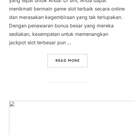
yang tepat untuk Anda! Di sini, Anda dapat
menikmati bermain game slot terbaik secara online
dan merasakan kegembiraan yang tak terlupakan.
Dengan penawaran bonus besar yang mereka
sediakan, kesempatan untuk memenangkan
jackpot slot terbesar pun …
“SITUS SLOT ONLINE BON
READ MORE