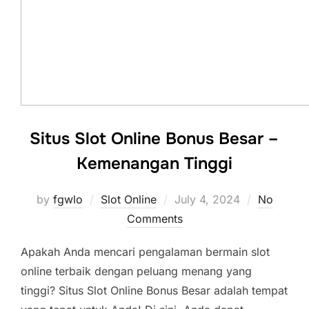
Situs Slot Online Bonus Besar –
Kemenangan Tinggi
Posted
by
fgwlo
Slot Online
July 4, 2024
No
on
Comments
Apakah Anda mencari pengalaman bermain slot
online terbaik dengan peluang menang yang
tinggi? Situs Slot Online Bonus Besar adalah tempat