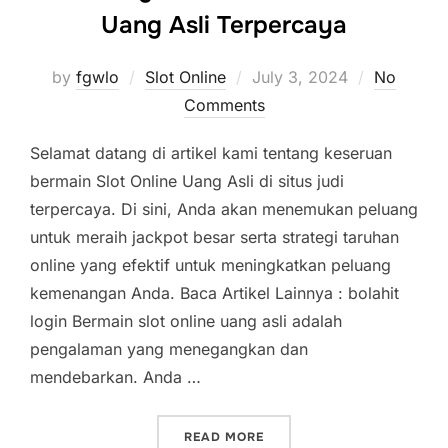
Uang Asli Terpercaya
Posted
by
fgwlo
Slot Online
July 3, 2024
No
on
Comments
Selamat datang di artikel kami tentang keseruan
bermain Slot Online Uang Asli di situs judi
terpercaya. Di sini, Anda akan menemukan peluang
untuk meraih jackpot besar serta strategi taruhan
online yang efektif untuk meningkatkan peluang
kemenangan Anda. Baca Artikel Lainnya : bolahit
login Bermain slot online uang asli adalah
pengalaman yang menegangkan dan
mendebarkan. Anda …
“MENANG BESAR DI SLOT 
READ MORE