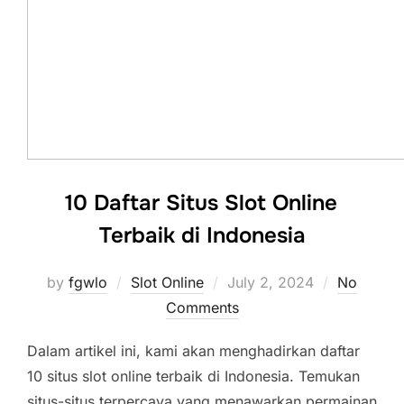
10 Daftar Situs Slot Online
Terbaik di Indonesia
Posted
by
fgwlo
Slot Online
July 2, 2024
No
on
Comments
Dalam artikel ini, kami akan menghadirkan daftar
10 situs slot online terbaik di Indonesia. Temukan
situs-situs terpercaya yang menawarkan permainan