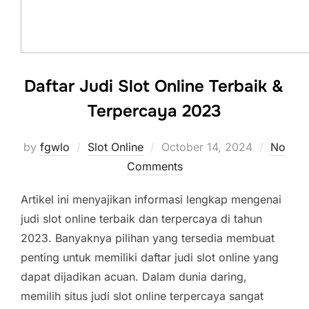
Daftar Judi Slot Online Terbaik &
Terpercaya 2023
Posted
by
fgwlo
Slot Online
October 14, 2024
No
on
Comments
Artikel ini menyajikan informasi lengkap mengenai
judi slot online terbaik dan terpercaya di tahun
2023. Banyaknya pilihan yang tersedia membuat
penting untuk memiliki daftar judi slot online yang
dapat dijadikan acuan. Dalam dunia daring,
memilih situs judi slot online terpercaya sangat