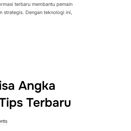
ormasi terbaru membantu pemain
strategis. Dengan teknologi ini,
ENGAN SISTEM INFORMASI TERKINI UNTUK MENANG LEBIH MUDA
isa Angka
ips Terbaru
nts