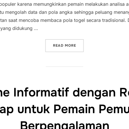
n populer karena memungkinkan pemain melakukan analisa 
tu mengolah data dan pola angka sehingga peluang menang 
litan saat mencoba membaca pola togel secara tradisiona
k yang didukung …
“TOGEL ONLINE MODERN 
READ MORE
ne Informatif dengan 
ap untuk Pemain Pemu
Berpengalaman