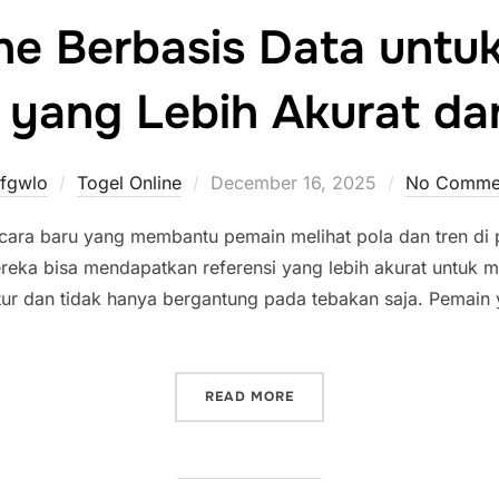
ne Berbasis Data untu
 yang Lebih Akurat d
Posted
fgwlo
Togel Online
December 16, 2025
No Comme
on
 cara baru yang membantu pemain melihat pola dan tren di
eka bisa mendapatkan referensi yang lebih akurat untuk m
uktur dan tidak hanya bergantung pada tebakan saja. Pema
“TOGEL ONLINE BERBASIS
READ MORE