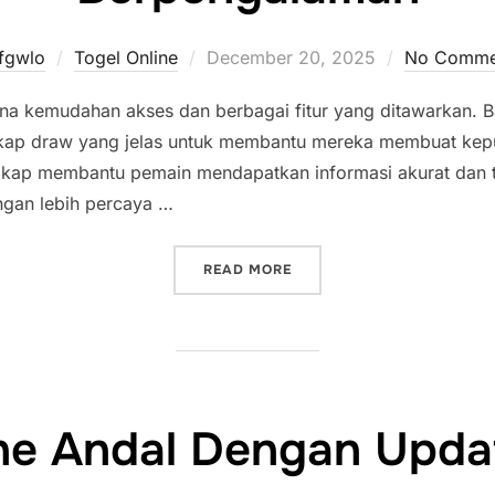
Posted
fgwlo
Togel Online
December 20, 2025
No Comme
on
ena kemudahan akses dan berbagai fitur yang ditawarkan. 
kap draw yang jelas untuk membantu mereka membuat keput
gkap membantu pemain mendapatkan informasi akurat dan te
ngan lebih percaya …
“TOGEL ONLINE INFORMA
READ MORE
ine Andal Dengan Upda