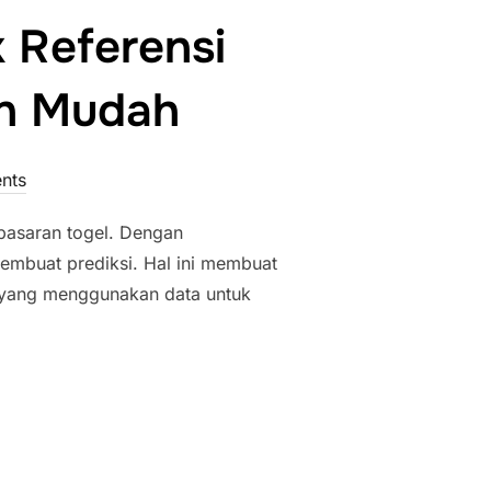
k Referensi
an Mudah
nts
 pasaran togel. Dengan
embuat prediksi. Hal ini membuat
in yang menggunakan data untuk
 DATA UNTUK REFERENSI PASARAN YANG LEBIH AKURAT DAN MU