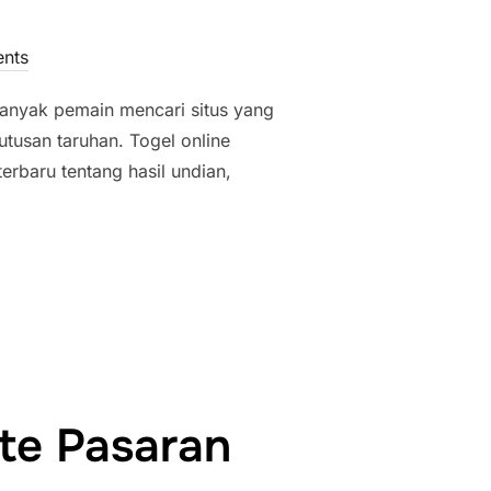
nts
Banyak pemain mencari situs yang
usan taruhan. Togel online
rbaru tentang hasil undian,
TIF DENGAN REKAP DRAW LENGKAP UNTUK PEMAIN PEMULA DAN
te Pasaran