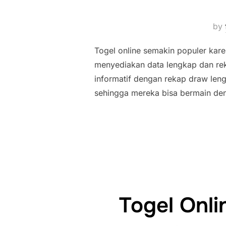
by
Togel online semakin populer kar
menyediakan data lengkap dan re
informatif dengan rekap draw len
sehingga mereka bisa bermain de
Togel Onl