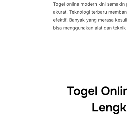
Togel online modern kini semaki
akurat. Teknologi terbaru memban
efektif. Banyak yang merasa kesu
bisa menggunakan alat dan tekni
Togel Onli
Lengk