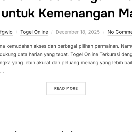
 untuk Kemenangan M
Posted
fgwlo
Togel Online
December 18, 2025
No Comme
on
ena kemudahan akses dan berbagai pilihan permainan. Nam
dukung data harian yang tepat. Togel Online Terkurasi den
ka yang lebih akurat dan peluang menang yang lebih ba
 …
“TOGEL ONLINE TERKURA
READ MORE