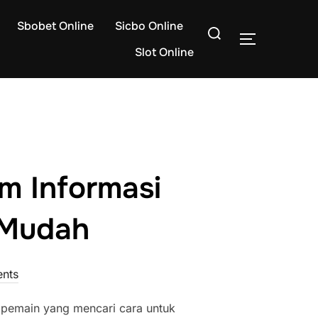
Search
Sbobet Online
Sicbo Online
TOGGLE S
for:
Slot Online
m Informasi
 Mudah
nts
k pemain yang mencari cara untuk